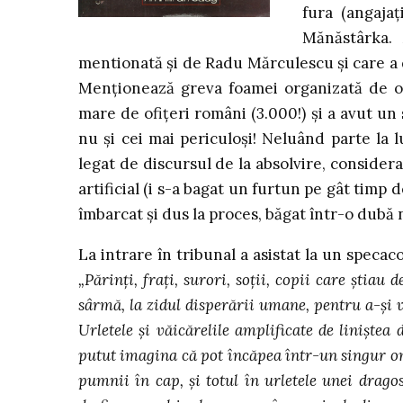
fura (angajaţ
Mănăstârka. 
mentionată şi de Radu Mărculescu şi care a d
Menţionează greva foamei organizată de of
mare de ofiţeri români (3.000!) şi a avut un 
nu şi cei mai periculoşi! Neluând parte la 
legat de discursul de la absolvire, considerat
artificial (i s-a bagat un furtun pe gât timp de
îmbarcat şi dus la proces, băgat într-o dubă 
La intrare în tribunal a asistat la un specac
„Părinţi, fraţi, surori, soţii, copii care ştiau
sârmă, la zidul disperării umane, pentru a-şi v
Urletele şi văicărelile amplificate de linişte
putut imagina că pot încăpea într-un singur om
pumnii în cap, şi totul în urletele unei dragos