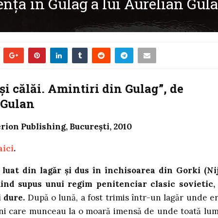
nţa în Gulag a lui Aurelian Gulan
și călăi. Amintiri din Gulag”, de
 Gulan
rion Publishing, Bucureşti, 2010
aici
.
 luat din lagăr şi dus în închisoarea din Gorki (Ni
iind supus unui regim penitenciar clasic sovietic,
 dure.
După o lună, a fost trimis într-un lagăr unde e
i care munceau la o moară imensă de unde toată lu