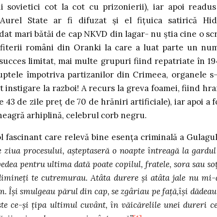
ii sovietici cot la cot cu prizonierii), iar apoi readus
Aurel State ar fi difuzat şi el fiţuica satirică Hid
at mari bătăi de cap NKVD din lagar- nu ştia cine o scr
iterii români din Oranki la care a luat parte un nu
succes limitat, mai multe grupuri fiind repatriate în 19
luptele împotriva partizanilor din Crimeea, organele s
 instigare la razboi! A recurs la greva foamei, fiind hra
 43 de zile preţ de 70 de hrăniri artificiale), iar apoi a f
neagră arhiplină, celebrul corb negru.
ol fascinant care relevă bine esenţa criminală a Gulagul
 de ziua procesului, aşteptaseră o noapte întreagă la gardul
edea pentru ultima dată poate copilul, fratele, sora sau soţ
a dimineţi te cutremurau. Atâta durere şi atâta jale nu mi
. Îşi smulgeau părul din cap, se zgâriau pe faţă,îşi dădeau
te ce-şi ţipa ultimul cuvânt, în văicărelile unei dureri ce