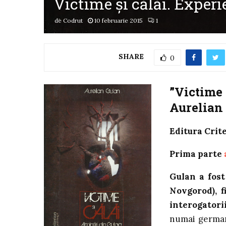
Victime şi călăi. Experie
de
Codrut
10 februarie 2015
1
SHARE
0
”Victime 
Aurelian
Editura Crite
Prima parte
Gulan a fost
Novgorod), f
interogatorii
numai german