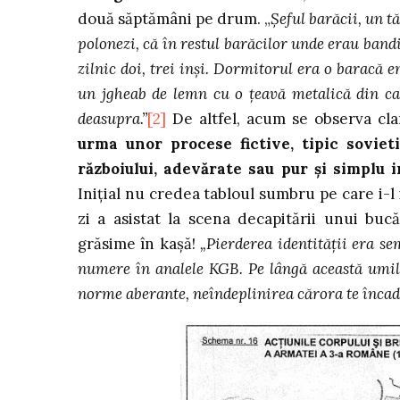
două săptămâni pe drum. „
Şeful barăcii, un 
polonezi, că în restul barăcilor unde erau ban
zilnic doi, trei inşi. Dormitorul era o baracă 
un jgheab de lemn cu o ţeavă metalică din ca
deasupra.”
[2]
De altfel, acum se observa cl
urma unor procese fictive, tipic sovie
războiului, adevărate sau pur şi simplu
Iniţial nu credea tabloul sumbru pe care i-l 
zi a asistat la scena decapitării unui bu
grăsime în kaşă!
„Pierderea identităţii era s
numere în analele KGB. Pe lângă această umi
norme aberante, neîndeplinirea cărora te încadr