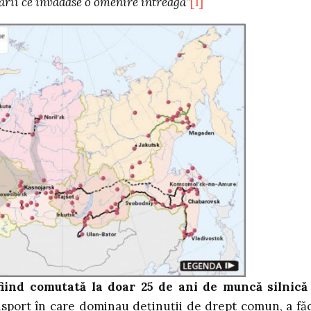
ării ce invadase o omenire întreagă”
[1]
iind comutată la doar 25 de ani de muncă silnică
sport în care dominau deţinuţii de drept comun, a fă