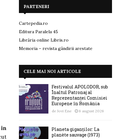
PARTENERI
Cartepedia.ro
Editura Paralela 45
Librăria online Libris.ro
Memoria – revista gândirii arestate
CELE MAI NOI ARTICOLE
Festivalul APOLODOR, sub
Înaltul Patronaj al
Reprezentanței Comisiei
Europene în România
de
Jovi Ene
6 august 2026
 în
Planeta giganților: La
planète sauvage (1973)
cut