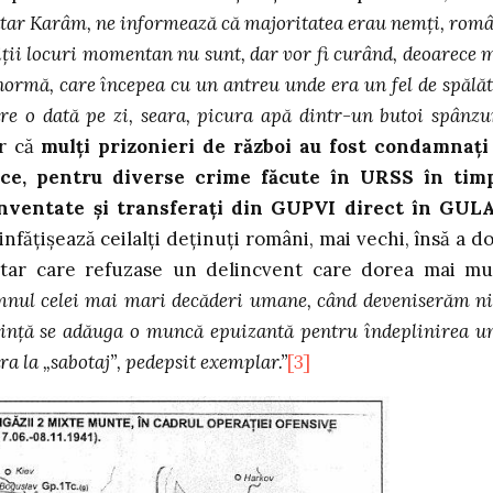
tătar Karâm, ne informează că majoritatea erau nemţi, româ
diţii locuri momentan nu sunt, dar vor fi curând, deoarece 
enormă, care începea cu un antreu unde era un fel de spălăt
re o dată pe zi, seara, picura apă dintr-un butoi spânzu
ar că
mulţi prizonieri de război au fost condamnaţi
tice, pentru diverse crime făcute în URSS în tim
 inventate şi transferaţi din GUPVI direct în GUL
infăţişează ceilalţi deţinuţi români, mai vechi, însă a d
cătar care refuzase un delincvent care dorea mai mu
emnul celei mai mari decăderi umane, când deveniserăm ni
linţă se adăuga o muncă epuizantă pentru îndeplinirea u
a la „sabotaj”, pedepsit exemplar.”
[3]