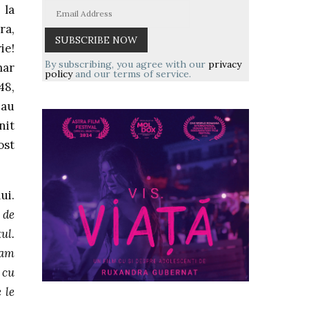
 la
ra,
ie!
By subscribing, you agree with our
privacy
mar
policy
and our terms of service.
48,
-au
nit
ost
ui.
 de
ul.
-am
 cu
 le