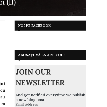
 (II)
NOI PE FACEBOOK
ABONAȚI-VĂ LA ARTICOLE:
JOIN OUR
NEWSLETTER
jni
 cu
And get notified everytime we publish
rau
a new blog post.
mea
Email Address