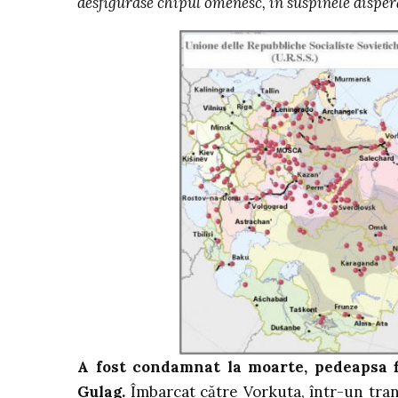
desfigurase chipul omenesc, în suspinele disper
A fost condamnat la moarte, pedeapsa f
Gulag.
Îmbarcat către Vorkuta, într-un tran