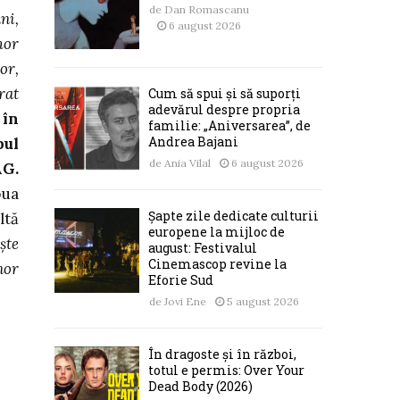
de
Dan Romascanu
ni,
6 august 2026
mor
or,
rat
Cum să spui și să suporți
adevărul despre propria
 în
familie: „Aniversarea”, de
Andrea Bajani
pul
de
Ania Vilal
6 august 2026
AG.
oua
Șapte zile dedicate culturii
ltă
europene la mijloc de
şte
august: Festivalul
Cinemascop revine la
nor
Eforie Sud
de
Jovi Ene
5 august 2026
În dragoste și în război,
totul e permis: Over Your
Dead Body (2026)