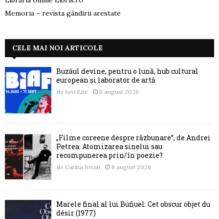
Librăria online Libris.ro
Memoria – revista gândirii arestate
CELE MAI NOI ARTICOLE
Buzăul devine, pentru o lună, hub cultural
european și laborator de artă
de
Jovi Ene
8 august 2026
„Filme coreene despre răzbunare”, de Andrei
Petrea: Atomizarea sinelui sau
recompunerea prin/în poezie?
de
Carina Josan
8 august 2026
Marele final al lui Buñuel: Cet obscur objet du
désir (1977)