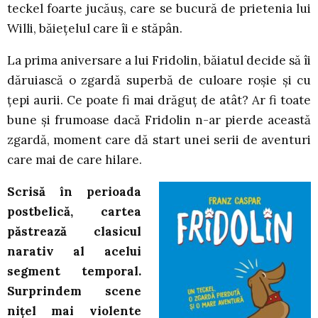
teckel foarte jucăuș, care se bucură de prietenia lui
Willi, băiețelul care îi e stăpân.
La prima aniversare a lui Fridolin, băiatul decide să îi
dăruiască o zgardă superbă de culoare roșie și cu
țepi aurii. Ce poate fi mai drăguț de atât? Ar fi toate
bune și frumoase dacă Fridolin n-ar pierde această
zgardă, moment care dă start unei serii de aventuri
care mai de care hilare.
Scrisă în perioada
postbelică, cartea
păstrează clasicul
narativ al acelui
segment temporal.
Surprindem scene
nițel mai violente