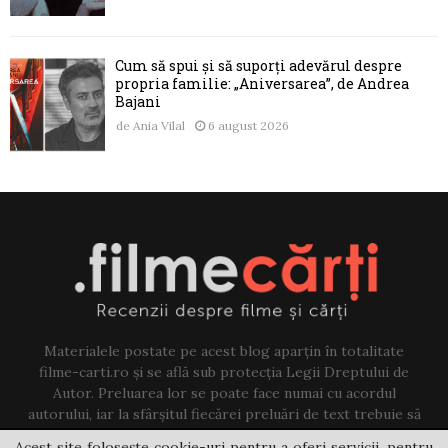
Cum să spui și să suporți adevărul despre
propria familie: „Aniversarea”, de Andrea
Bajani
de
Ania Vilal
6 august 2026
Materialele postate pe acest blog aparțin în totalitate
filme-carti.ro și se află sub protecția Legii Dreptului de
Autor. Preluarea lor se poate face numai cu acordul
autorului, iar la sfârșitul fiecărei preluări de text trebuie să
existe un link către acest blog.
Acest site folosește cookie-uri pentru a oferi servicii, pentru