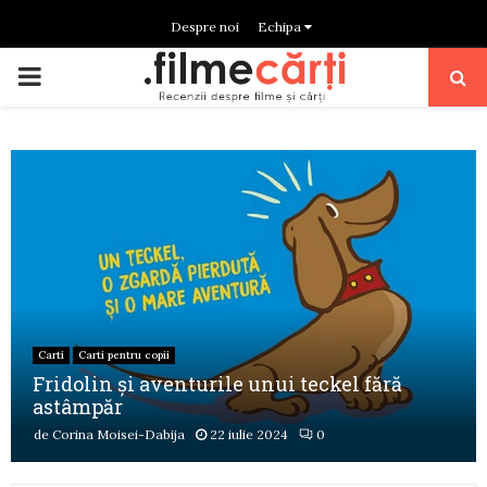
Despre noi
Echipa
PRIMARY
MENU
Carti
Carti pentru copii
Fridolin și aventurile unui teckel fără
astâmpăr
de
Corina Moisei-Dabija
22 iulie 2024
0