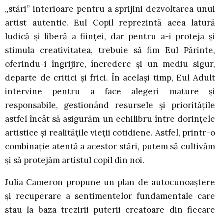
„stări” interioare pentru a sprijini dezvoltarea unui
artist autentic. Eul Copil reprezintă acea latură
ludică și liberă a ființei, dar pentru a-i proteja și
stimula creativitatea, trebuie să fim Eul Părinte,
oferindu-i îngrijire, încredere și un mediu sigur,
departe de critici și frici. În același timp, Eul Adult
intervine pentru a face alegeri mature și
responsabile, gestionând resursele și prioritățile
astfel încât să asigurăm un echilibru între dorințele
artistice și realitățile vieții cotidiene. Astfel, printr-o
combinație atentă a acestor stări, putem să cultivăm
și să protejăm artistul copil din noi.
Julia Cameron propune un plan de autocunoaștere
și recuperare a sentimentelor fundamentale care
stau la baza trezirii puterii creatoare din fiecare