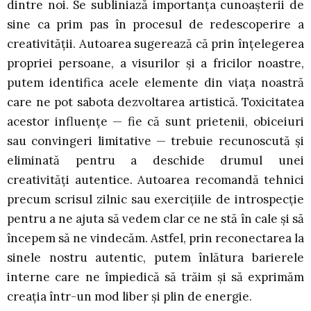
dintre noi. Se subliniază importanța cunoașterii de
sine ca prim pas în procesul de redescoperire a
creativității. Autoarea sugerează că prin înțelegerea
propriei persoane, a visurilor și a fricilor noastre,
putem identifica acele elemente din viața noastră
care ne pot sabota dezvoltarea artistică. Toxicitatea
acestor influențe — fie că sunt prietenii, obiceiuri
sau convingeri limitative — trebuie recunoscută și
eliminată pentru a deschide drumul unei
creativități autentice. Autoarea recomandă tehnici
precum scrisul zilnic sau exercițiile de introspecție
pentru a ne ajuta să vedem clar ce ne stă în cale și să
începem să ne vindecăm. Astfel, prin reconectarea la
sinele nostru autentic, putem înlătura barierele
interne care ne împiedică să trăim și să exprimăm
creația într-un mod liber și plin de energie.