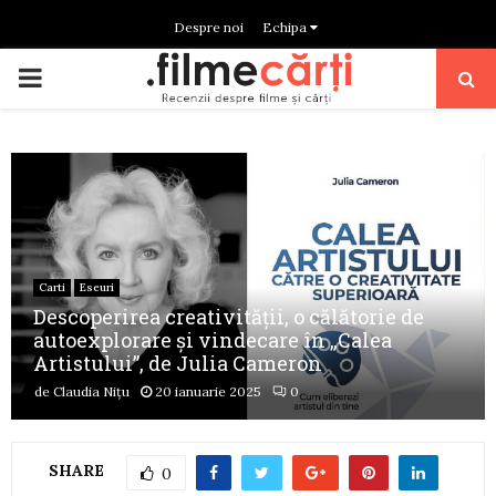
Despre noi
Echipa
PRIMARY
MENU
Carti
Eseuri
Descoperirea creativității, o călătorie de
autoexplorare și vindecare în „Calea
Artistului”, de Julia Cameron
de
Claudia Nițu
20 ianuarie 2025
0
SHARE
0