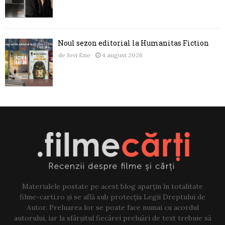
Noul sezon editorial la Humanitas Fiction
de
Jovi Ene
4 august 2026
Materialele postate pe acest blog aparțin în totalitate
filme-carti.ro și se află sub protecția Legii Dreptului de
Autor. Preluarea lor se poate face numai cu acordul
autorului, iar la sfârșitul fiecărei preluări de text trebuie să