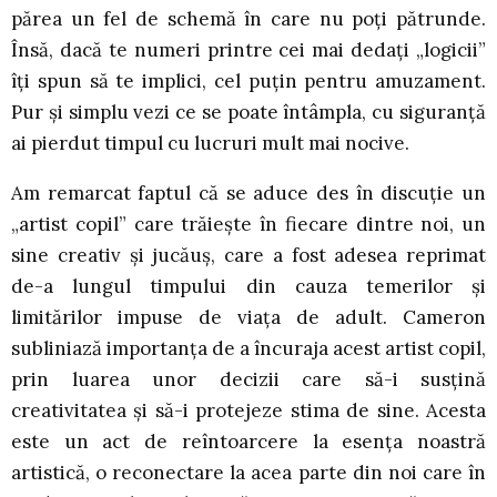
părea un fel de schemă în care nu poți pătrunde.
Însă, dacă te numeri printre cei mai dedați „logicii”
îți spun să te implici, cel puțin pentru amuzament.
Pur și simplu vezi ce se poate întâmpla, cu siguranță
ai pierdut timpul cu lucruri mult mai nocive.
Am remarcat faptul că se aduce des în discuție un
„artist copil” care trăiește în fiecare dintre noi, un
sine creativ și jucăuș, care a fost adesea reprimat
de-a lungul timpului din cauza temerilor și
limitărilor impuse de viața de adult. Cameron
subliniază importanța de a încuraja acest artist copil,
prin luarea unor decizii care să-i susțină
creativitatea și să-i protejeze stima de sine. Acesta
este un act de reîntoarcere la esența noastră
artistică, o reconectare la acea parte din noi care în