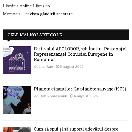
Librăria online Libris.ro
Memoria – revista gândirii arestate
CELE MAI NOI ARTICOLE
Festivalul APOLODOR, sub Înaltul Patronaj al
Reprezentanței Comisiei Europene în
România
de
Jovi Ene
6 august 2026
Planeta giganților: La planète sauvage (1973)
de
Dan Romascanu
6 august 2026
Cum să spui și să suporți adevărul despre