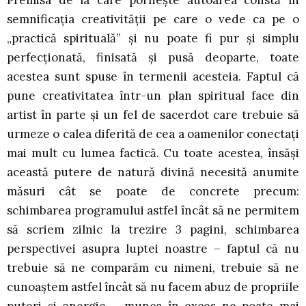
Premisa de la care pornește autoarea constă în
semnificația creativității pe care o vede ca pe o
„practică spirituală” și nu poate fi pur și simplu
perfecționată, finisată și pusă deoparte, toate
acestea sunt spuse în termenii acesteia. Faptul că
pune creativitatea într-un plan spiritual face din
artist în parte și un fel de sacerdot care trebuie să
urmeze o calea diferită de cea a oamenilor conectați
mai mult cu lumea factică. Cu toate acestea, însăși
această putere de natură divină necesită anumite
măsuri cât se poate de concrete precum:
schimbarea programului astfel încât să ne permitem
să scriem zilnic la trezire 3 pagini, schimbarea
perspectivei asupra luptei noastre – faptul că nu
trebuie să ne comparăm cu nimeni, trebuie să ne
cunoaștem astfel încât să nu facem abuz de propriile