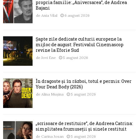
propria familie: „Aniversarea”, de Andrea
Bajani
de
Ania Vilal
6 august 2026
Șapte zile dedicate culturii europene la
mijloc de august: Festivalul Cinemascop
revine la Eforie Sud
de
Jovi Ene
5 august 2026
În dragoste și în război, totul e permis: Over
Your Dead Body (2026)
de
Alina Mușina
5 august 2026
„scrisoare de restituire”, de Andreea Catrina:
simplitatea frumuseții și sinele restituit
de
Carina Josan
5 august 2026