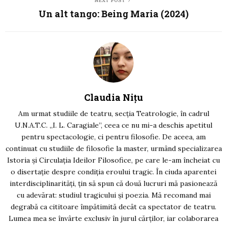
NEXT POST
Un alt tango: Being Maria (2024)
Claudia Nițu
Am urmat studiile de teatru, secția Teatrologie, în cadrul
U.N.A.T.C. „I. L. Caragiale”, ceea ce nu mi-a deschis apetitul
pentru spectacologie, ci pentru filosofie. De aceea, am
continuat cu studiile de filosofie la master, urmând specializarea
Istoria și Circulația Ideilor Filosofice, pe care le-am încheiat cu
o disertație despre condiția eroului tragic. În ciuda aparentei
interdisciplinarități, țin să spun că două lucruri mă pasionează
cu adevărat: studiul tragicului și poezia. Mă recomand mai
degrabă ca cititoare împătimită decât ca spectator de teatru.
Lumea mea se învârte exclusiv în jurul cărților, iar colaborarea