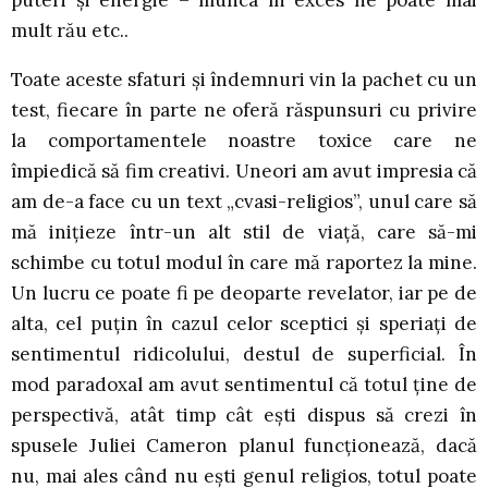
puteri și energie – munca în exces ne poate mai
mult rău etc..
Toate aceste sfaturi și îndemnuri vin la pachet cu un
test, fiecare în parte ne oferă răspunsuri cu privire
la comportamentele noastre toxice care ne
împiedică să fim creativi. Uneori am avut impresia că
am de-a face cu un text „cvasi-religios”, unul care să
mă inițieze într-un alt stil de viață, care să-mi
schimbe cu totul modul în care mă raportez la mine.
Un lucru ce poate fi pe deoparte revelator, iar pe de
alta, cel puțin în cazul celor sceptici și speriați de
sentimentul ridicolului, destul de superficial. În
mod paradoxal am avut sentimentul că totul ține de
perspectivă, atât timp cât ești dispus să crezi în
spusele Juliei Cameron planul funcționează, dacă
nu, mai ales când nu ești genul religios, totul poate