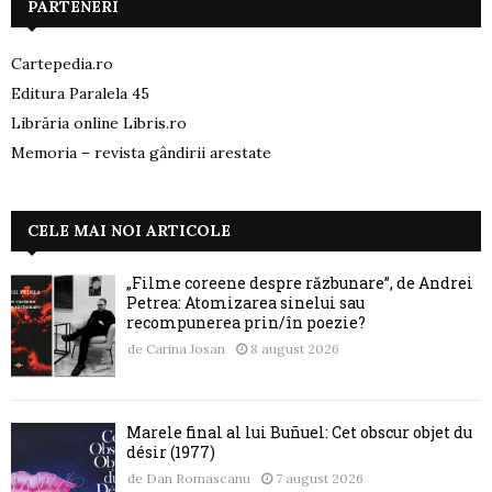
PARTENERI
Cartepedia.ro
Editura Paralela 45
Librăria online Libris.ro
Memoria – revista gândirii arestate
CELE MAI NOI ARTICOLE
„Filme coreene despre răzbunare”, de Andrei
Petrea: Atomizarea sinelui sau
recompunerea prin/în poezie?
de
Carina Josan
8 august 2026
Marele final al lui Buñuel: Cet obscur objet du
désir (1977)
de
Dan Romascanu
7 august 2026