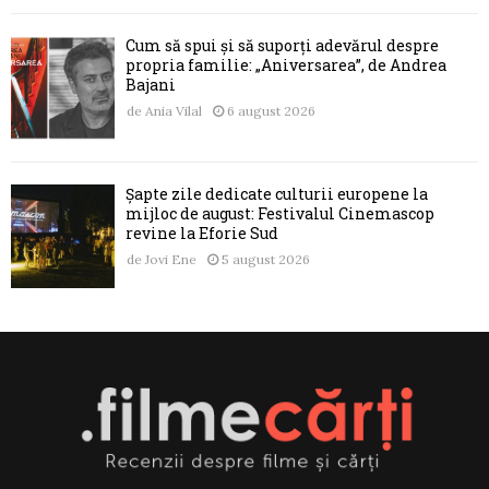
Cum să spui și să suporți adevărul despre
propria familie: „Aniversarea”, de Andrea
Bajani
de
Ania Vilal
6 august 2026
Șapte zile dedicate culturii europene la
mijloc de august: Festivalul Cinemascop
revine la Eforie Sud
de
Jovi Ene
5 august 2026