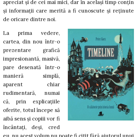
apreciat și de cei mai mici, dar în același timp conțin
și informații care merită a fi cunoscute și reținute
de oricare dintre noi.
La prima vedere,
cartea, din nou într-o
prezentare grafică
impresionantă, masivă,
pare desenată într-o
manieră simplă,
aparent chiar
rudimentară, numai
că, prin explicațiile
oferite, totul începe să
aibă sens și copiii vor fi
încântați, deși, cred
eu, nu acest volum nu poate fi citit fără ajutorul unui