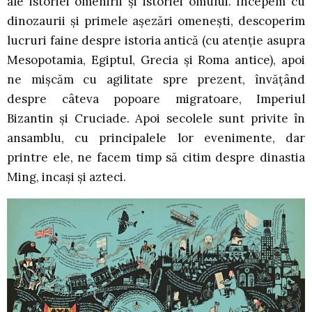
ale istoriei omenirii și istoriei omului. Începem cu
dinozaurii și primele așezări omenești, descoperim
lucruri faine despre istoria antică (cu atenție asupra
Mesopotamia, Egiptul, Grecia și Roma antice), apoi
ne mișcăm cu agilitate spre prezent, învățând
despre câteva popoare migratoare, Imperiul
Bizantin și Cruciade. Apoi secolele sunt privite în
ansamblu, cu principalele lor evenimente, dar
printre ele, ne facem timp să citim despre dinastia
Ming, incași și azteci.