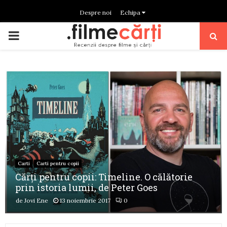
Despre noi
Echipa
PRIMARY
MENU
Carti
Carti pentru copii
Cărți pentru copii: Timeline. O călătorie
prin istoria lumii, de Peter Goes
de
Jovi Ene
13 noiembrie 2017
0