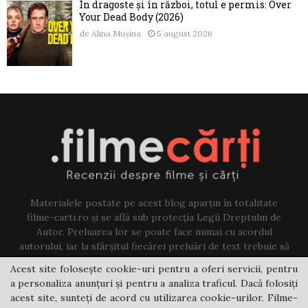
În dragoste și în război, totul e permis: Over
Your Dead Body (2026)
de
Alina Mușina
5 august 2026
Materialele postate pe acest blog aparțin în totalitate
filme-carti.ro și se află sub protecția Legii Dreptului de
Autor. Preluarea lor se poate face numai cu acordul
autorului, iar la sfârșitul fiecărei preluări de text trebuie să
existe un link către acest blog.
Acest site folosește cookie-uri pentru a oferi servicii, pentru
a personaliza anunțuri și pentru a analiza traficul. Dacă folosiți
Contact us:
jovi@filme-carti.ro
acest site, sunteți de acord cu utilizarea cookie-urilor. Filme-