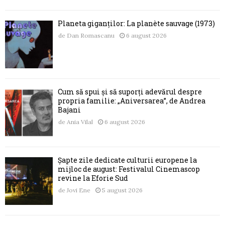
Planeta giganților: La planète sauvage (1973)
de
Dan Romascanu
6 august 2026
Cum să spui și să suporți adevărul despre
propria familie: „Aniversarea”, de Andrea
Bajani
de
Ania Vilal
6 august 2026
Șapte zile dedicate culturii europene la
mijloc de august: Festivalul Cinemascop
revine la Eforie Sud
de
Jovi Ene
5 august 2026