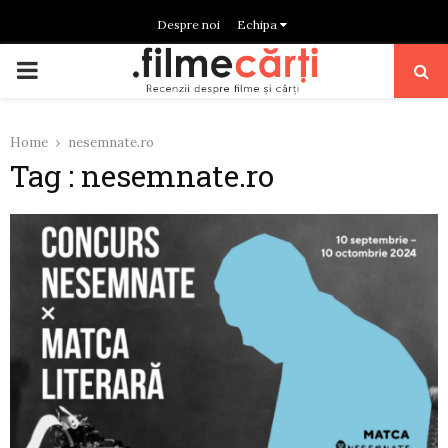
Despre noi
Echipa
PRIMARY
MENU
Home
nesemnate.ro
Tag : nesemnate.ro