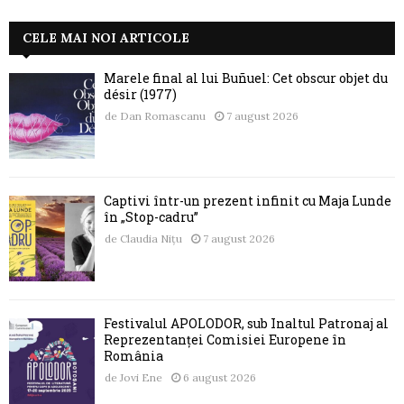
CELE MAI NOI ARTICOLE
Marele final al lui Buñuel: Cet obscur objet du
désir (1977)
de
Dan Romascanu
7 august 2026
Captivi într-un prezent infinit cu Maja Lunde
în „Stop-cadru”
de
Claudia Nițu
7 august 2026
Festivalul APOLODOR, sub Înaltul Patronaj al
Reprezentanței Comisiei Europene în
România
de
Jovi Ene
6 august 2026