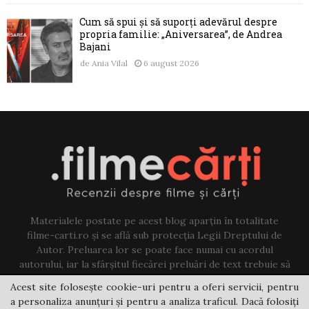
Cum să spui și să suporți adevărul despre
propria familie: „Aniversarea”, de Andrea
Bajani
de
Ania Vilal
6 august 2026
Materialele postate pe acest blog aparțin în totalitate
filme-carti.ro și se află sub protecția Legii Dreptului de
Autor. Preluarea lor se poate face numai cu acordul
autorului, iar la sfârșitul fiecărei preluări de text trebuie să
existe un link către acest blog.
Acest site folosește cookie-uri pentru a oferi servicii, pentru
a personaliza anunțuri și pentru a analiza traficul. Dacă folosiți
Contact us:
jovi@filme-carti.ro