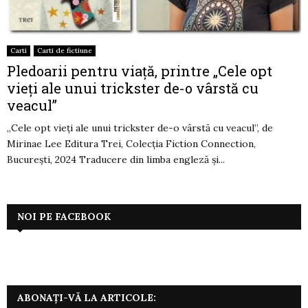
Carti
Carti de fictiune
Pledoarii pentru viaţă, printre „Cele opt
vieţi ale unui trickster de-o vârstă cu
veacul”
„Cele opt vieţi ale unui trickster de-o vârstă cu veacul”, de
Mirinae Lee Editura Trei, Colecţia Fiction Connection,
Bucureşti, 2024 Traducere din limba engleză şi...
NOI PE FACEBOOK
ABONAȚI-VĂ LA ARTICOLE: