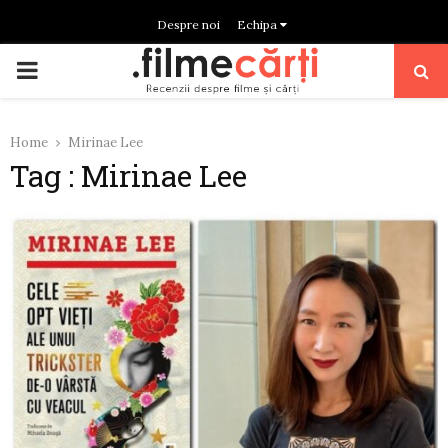
Despre noi
Echipa
PRIMARY
MENU
Home
Mirinae Lee
Tag : Mirinae Lee