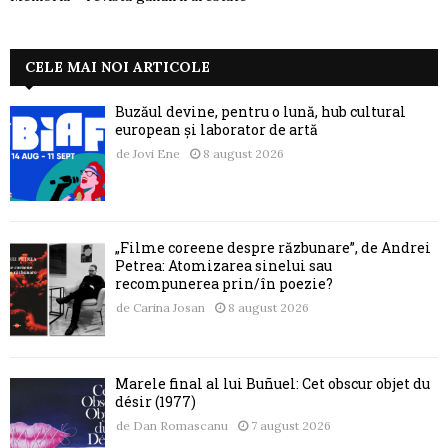
CELE MAI NOI ARTICOLE
Buzăul devine, pentru o lună, hub cultural
european și laborator de artă
de
Jovi Ene
8 august 2026
„Filme coreene despre răzbunare”, de Andrei
Petrea: Atomizarea sinelui sau
recompunerea prin/în poezie?
de
Carina Josan
8 august 2026
Marele final al lui Buñuel: Cet obscur objet du
désir (1977)
de
Dan Romascanu
7 august 2026