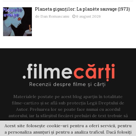
Planeta giganților: La planète sauvage (1973)
de
Dan Romascanu
6 august 2026
Materialele postate pe acest blog aparțin în totalitate
filme-carti.ro și se află sub protecția Legii Dreptului de
Autor. Preluarea lor se poate face numai cu acordul
autorului, iar la sfârșitul fiecărei preluări de text trebuie să
existe un link către acest blog.
Acest site folosește cookie-uri pentru a oferi servicii, pentru
a personaliza anunțuri și pentru a analiza traficul. Dacă folosiți
Contact us:
jovi@filme-carti.ro