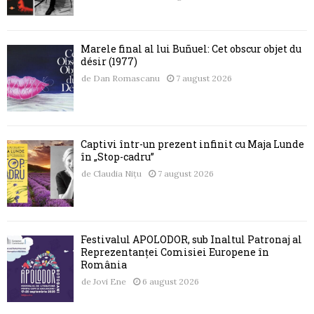
Marele final al lui Buñuel: Cet obscur objet du
désir (1977)
de
Dan Romascanu
7 august 2026
Captivi într-un prezent infinit cu Maja Lunde
în „Stop-cadru”
de
Claudia Nițu
7 august 2026
Festivalul APOLODOR, sub Înaltul Patronaj al
Reprezentanței Comisiei Europene în
România
de
Jovi Ene
6 august 2026