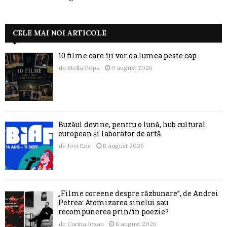
CELE MAI NOI ARTICOLE
10 filme care îți vor da lumea peste cap
de
Stella Popa
9 august 2026
Buzăul devine, pentru o lună, hub cultural
european și laborator de artă
de
Jovi Ene
8 august 2026
„Filme coreene despre răzbunare”, de Andrei
Petrea: Atomizarea sinelui sau
recompunerea prin/în poezie?
de
Carina Josan
8 august 2026