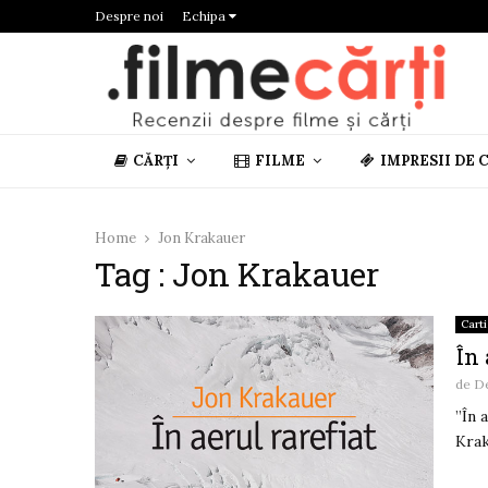
Despre noi
Echipa
CĂRȚI
FILME
IMPRESII DE 
Home
Jon Krakauer
Tag : Jon Krakauer
Carti
În 
de
De
”În 
Krak