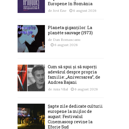
Europene în România
de
Jovi Ene
6 august 2026
Planeta giganților: La
planète sauvage (1973)
de
Dan Romascanu
6 august 2026
Cum să spui și să suporți
adevărul despre propria
familie: „Aniversarea”, de
Andrea Bajani
de
Ania Vilal
6 august 2026
Șapte zile dedicate culturii
europene la mijloc de
august: Festivalul
Cinemascop revine la
Eforie Sud