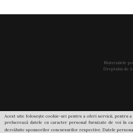
Materialele pos
Dreptului de Au
Acest site folosește cookie-uri pentru a oferi servicii, pentru a 
prelucrează datele cu caracter personal furnizate de voi în cad
dezvăluite sponsorilor concursurilor respective. Datele personale