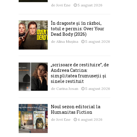
de
Jovi Ene
5 august 2026
În dragoste și în război,
totul e permis: Over Your
Dead Body (2026)
de
Alina Mușina
5 august 2026
„scrisoare de restituire”, de
Andreea Catrina:
simplitatea frumuseții și
sinele restituit
de
Carina Josan
5 august 2026
Noul sezon editorial la
Humanitas Fiction
de
Jovi Ene
4 august 2026