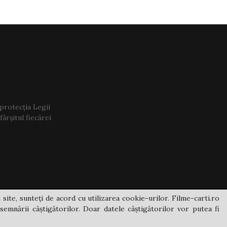
 protecția Legii
ârșitul fiecărei
 site, sunteți de acord cu utilizarea cookie-urilor. Filme-carti.ro
semnării câștigătorilor. Doar datele câștigătorilor vor putea fi