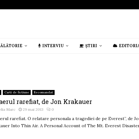
CĂLĂTORIE
INTERVIU
ȘTIRI
EDITORI
Carti de fictiune
Recomandat
aerul rarefiat, de Jon Krakauer
lia Marc
29 mai 2013
0
aerul rarefiat. O relatare personala a tragediei de pe Everest”, de J
auer Into Thin Air. A Personal Account of The Mt. Everest Disaster.