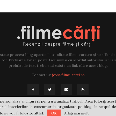
tate pe acest blog aparțin în totalitate filme-carti.ro și se află sub
tor. Preluarea lor se poate face numai cu acordul autorului, iar la sf
preluări de text trebuie să existe un link către acest blog.
Contact us:
jovi@filme-carti.ro
personaliza anunțuri și pentru a analiza traficul. Dacă folosiți acest
rul înscrierilor la concursurile organizate pe blog, în scopul de
 nu vor fi folosite altfel.
OK
Aflați mai mult
@2021 - filme-carti.ro