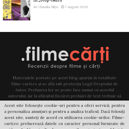
de
Claudia Nițu
7 august 2026
Materialele postate pe acest blog aparțin în totalitate
filme-carti.ro și se află sub protecția Legii Dreptului de
Autor. Preluarea lor se poate face numai cu acordul
autorului, iar la sfârșitul fiecărei preluări de text trebuie să
existe un link către acest blog.
Acest site folosește cookie-uri pentru a oferi servicii, pentru
a personaliza anunțuri și pentru a analiza traficul. Dacă folosiți
Contact us:
jovi@filme-carti.ro
acest site, sunteți de acord cu utilizarea cookie-urilor. Filme-
carti.ro prelucrează datele cu caracter personal furnizate de