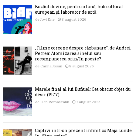
Buzăul devine, pentru o lună, hub cultural
european și laborator de artă
de
Jovi Ene
8 august 2026
„Filme coreene despre răzbunare”, de Andrei
Petrea: Atomizarea sinelui sau
recompunerea prin/în poezie?
de
Carina Josan
8 august 2026
Marele final al lui Buñuel: Cet obscur objet du
désir (1977)
de
Dan Romascanu
7 august 2026
Captivi într-un prezent infinit cu Maja Lunde
în „Stop-cadru”