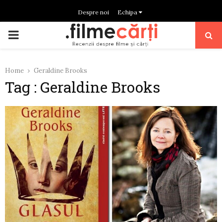
Despre noi
Echipa
PRIMARY
MENU
Home
Geraldine Brooks
Tag : Geraldine Brooks