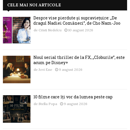
CELE MAI NOI ARTICOLE
Despre vise pierdute și supraviețuire: „De
dragul Nadiei Comăneci”, de Cho Nam-Joo
de
Cristi Nedelcu
10 august 2026
Noul serial thriller de la FX, „CIoburile”, este
acum pe Disney+
de
Jovi Ene
9 august 2026
10 filme care îți vor da lumea peste cap
de
Stella Popa
9 august 2026