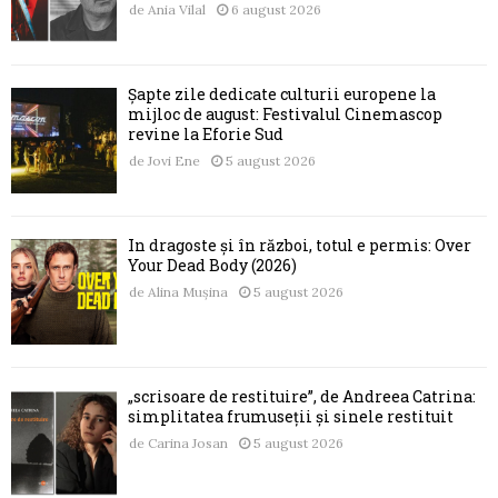
de
Ania Vilal
6 august 2026
Șapte zile dedicate culturii europene la
mijloc de august: Festivalul Cinemascop
revine la Eforie Sud
de
Jovi Ene
5 august 2026
În dragoste și în război, totul e permis: Over
Your Dead Body (2026)
de
Alina Mușina
5 august 2026
„scrisoare de restituire”, de Andreea Catrina:
simplitatea frumuseții și sinele restituit
de
Carina Josan
5 august 2026