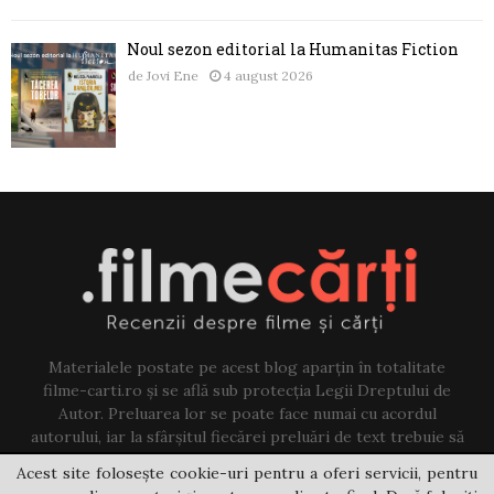
Noul sezon editorial la Humanitas Fiction
de
Jovi Ene
4 august 2026
Materialele postate pe acest blog aparțin în totalitate
filme-carti.ro și se află sub protecția Legii Dreptului de
Autor. Preluarea lor se poate face numai cu acordul
autorului, iar la sfârșitul fiecărei preluări de text trebuie să
existe un link către acest blog.
Acest site folosește cookie-uri pentru a oferi servicii, pentru