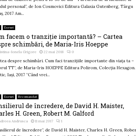
dul personal”, de Ion Cosmovici Editura Galaxia Gutenberg, Târgu
ș, 2017 Am...
Eseuri
m facem o tranziție importantă? – Cartea
spre schimbări, de Maria-Iris Hoeppe
istina-Ionela Grigore
22 mai 2018
0
tea despre schimbări. Cum faci tranzițiile importante din viața ta –
orul TT”, de Maria-Iris HOEPPE Editura Polirom, Colecția Hexagon.
ic, Iași, 2017 ”Când vrei...
Eseuri
Recomandat
silierul de încredere, de David H. Maister,
rles H. Green, Robert M. Galford
ndreea Andrusca
11 mai 2017
1
silierul de încredere”, de David H. Maister, Charles H. Green, Robe