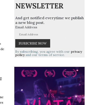
NEWSLETTER
And get notified everytime we publish
a new blog post.
Email Address
o
 de
By subscribing, you agree with our
privacy
policy
and our terms of service.
c
une
les