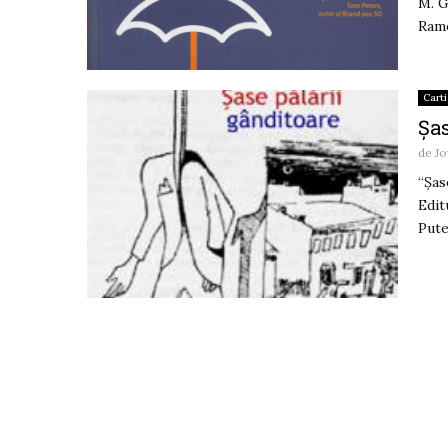
M. G
Ramo
Carti
Şa
de
Jo
“Şas
Edit
Pute