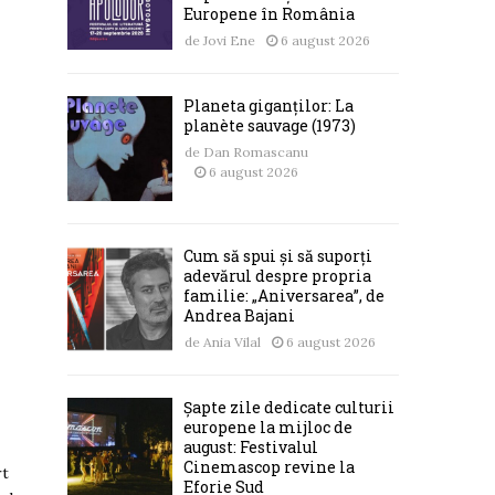
Europene în România
de
Jovi Ene
6 august 2026
Planeta giganților: La
planète sauvage (1973)
de
Dan Romascanu
6 august 2026
Cum să spui și să suporți
adevărul despre propria
familie: „Aniversarea”, de
Andrea Bajani
de
Ania Vilal
6 august 2026
Șapte zile dedicate culturii
europene la mijloc de
august: Festivalul
Cinemascop revine la
rt
Eforie Sud