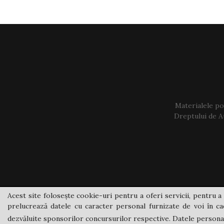
Materialele pos
Dreptului de Au
Acest site folosește cookie-uri pentru a oferi servicii, pentru a 
prelucrează datele cu caracter personal furnizate de voi în cad
dezvăluite sponsorilor concursurilor respective. Datele personale