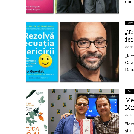
din 
Carti
„Tr
fer
de
Tu
„Rez
Gawd
Dana
Carti
Met
Mi
de
Jo
”Met
și a