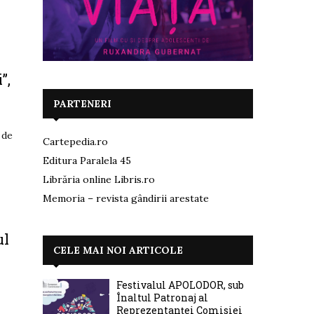
”,
PARTENERI
 de
Cartepedia.ro
Editura Paralela 45
Librăria online Libris.ro
Memoria – revista gândirii arestate
ul
CELE MAI NOI ARTICOLE
Festivalul APOLODOR, sub
Înaltul Patronaj al
Reprezentanței Comisiei