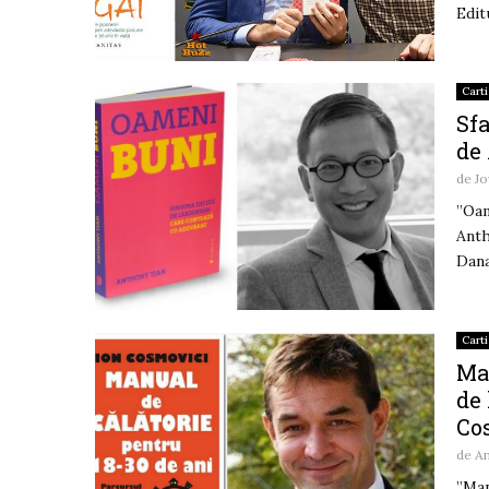
Edit
Carti
Sfa
de
de
Jo
”Oam
Anth
Dana
Carti
Man
de 
Co
de
A
”Man