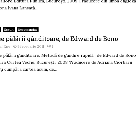
alford Editura Publica, București, 2009 Traducere din limba englez
na Ivana Lansată...
Eseuri
Recomandat
se pălării gânditoare, de Edward de Bono
vi Ene
9 februarie 2011
1
e pălării gânditoare. Metodă de gândire rapidă”, de Edward de Bon
ura Curtea Veche, Bucureşti, 2008 Traducere de Adriana Ciorbaru
ţi cumpăra cartea acum, de...