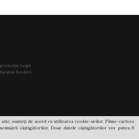
 protecția Legii
ârșitul fiecărei
 site, sunteți de acord cu utilizarea cookie-urilor. Filme-carti.ro
semnării câștigătorilor. Doar datele câștigătorilor vor putea fi