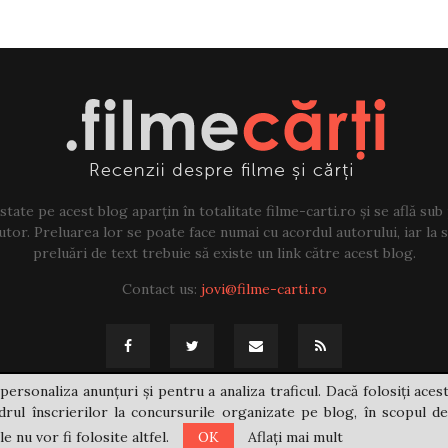
tate pe acest blog aparțin în totalitate filme-carti.ro și se află sub
tor. Preluarea lor se poate face numai cu acordul autorului, iar la sf
preluări de text trebuie să existe un link către acest blog.
Contact us:
jovi@filme-carti.ro
personaliza anunțuri și pentru a analiza traficul. Dacă folosiți acest
rul înscrierilor la concursurile organizate pe blog, în scopul de
 nu vor fi folosite altfel.
OK
Aflați mai mult
@2021 - filme-carti.ro