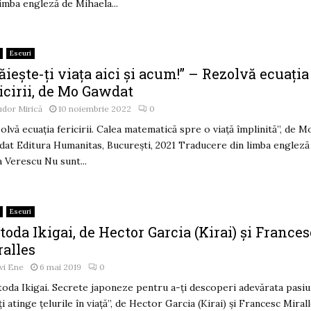
limba engleză de Mihaela...
Eseuri
ăiește-ți viața aici și acum!” – Rezolvă ecuația
icirii, de Mo Gawdat
dor Mirică
10 noiembrie 2022
0
olvă ecuația fericirii. Calea matematică spre o viață împlinită”, de M
at Editura Humanitas, București, 2021 Traducere din limba engleză
 Verescu Nu sunt...
Eseuri
oda Ikigai, de Hector Garcia (Kirai) și Frances
ralles
vi Ene
6 mai 2019
0
oda Ikigai. Secrete japoneze pentru a-ți descoperi adevărata pasi
-ți atinge țelurile în viață”, de Hector Garcia (Kirai) și Francesc Miral