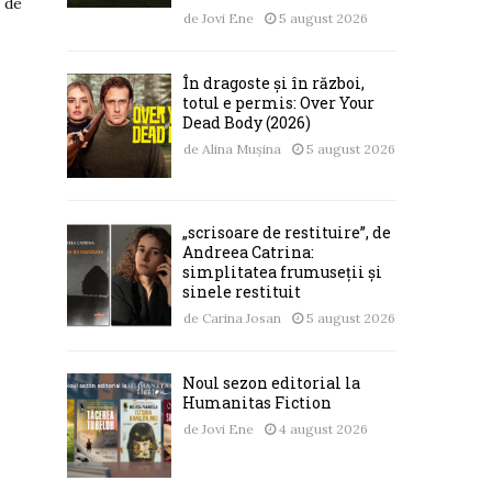
ă de
de
Jovi Ene
5 august 2026
În dragoste și în război,
totul e permis: Over Your
Dead Body (2026)
de
Alina Mușina
5 august 2026
o
„scrisoare de restituire”, de
Andreea Catrina:
simplitatea frumuseții și
sinele restituit
de
Carina Josan
5 august 2026
Noul sezon editorial la
Humanitas Fiction
de
Jovi Ene
4 august 2026