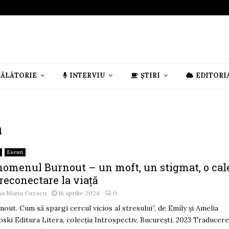
CĂLĂTORIE
INTERVIU
ȘTIRI
EDITORI
a
Eseuri
nomenul Burnout – un moft, un stigmat, o cal
reconectare la viaţă
na Maria Cazacu
16 aprilie 2024
0
nout. Cum să spargi cercul vicios al stresului”, de Emily şi Amelia
ski Editura Litera, colecţia Introspectiv, Bucureşti, 2023 Traducer