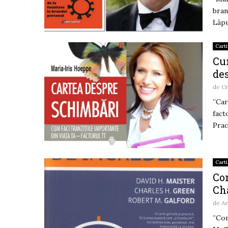
bran
Lăpu
Carti
Cu
de
de
Cr
”Car
fact
Pract
Carti
Con
Cha
de
A
”Con