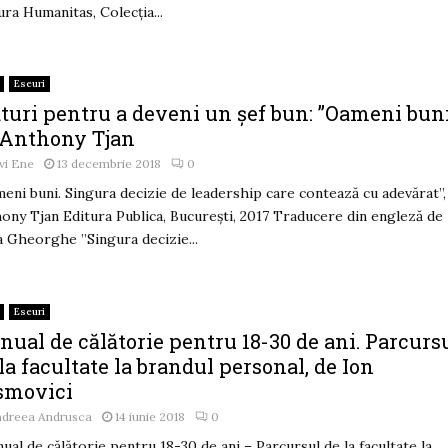
ura Humanitas, Colecția...
Eseuri
turi pentru a deveni un șef bun: ”Oameni buni
 Anthony Tjan
vi Ene
13 decembrie 2018
0
eni buni. Singura decizie de leadership care contează cu adevărat”,
ony Tjan Editura Publica, București, 2017 Traducere din engleză de
 Gheorghe ”Singura decizie...
Eseuri
ual de călătorie pentru 18-30 de ani. Parcurs
la facultate la brandul personal, de Ion
smovici
ndreea Andrusca
14 iunie 2018
0
ual de călătorie pentru 18-30 de ani – Parcursul de la facultate la