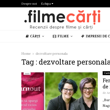
Despre noi
Echipa
CĂRȚI
FILME
IMPRESII DE 
Home
dezvoltare personala
Tag : dezvoltare personal
Carti
Fe
de 
de
A
„Bur
Nago