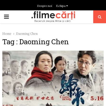
Despre noi
Echipa
PRIMARY
MENU
Home
Daoming Chen
Tag : Daoming Chen