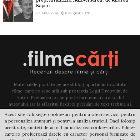
Bajani
de
Ania Vilal
6 august 2026
Materialele postate pe acest blog aparțin în totalitate
filme-carti.ro și se află sub protecția Legii Dreptului de
Autor. Preluarea lor se poate face numai cu acordul
autorului, iar la sfârșitul fiecărei preluări de text trebuie să
existe un link către acest blog.
Acest site folosește cookie-uri pentru a oferi servicii, pentru
a personaliza anunțuri și pentru a analiza traficul. Dacă folosiți
Contact us:
jovi@filme-carti.ro
acest site, sunteți de acord cu utilizarea cookie-urilor. Filme-
carti.ro prelucrează datele cu caracter personal furnizate de