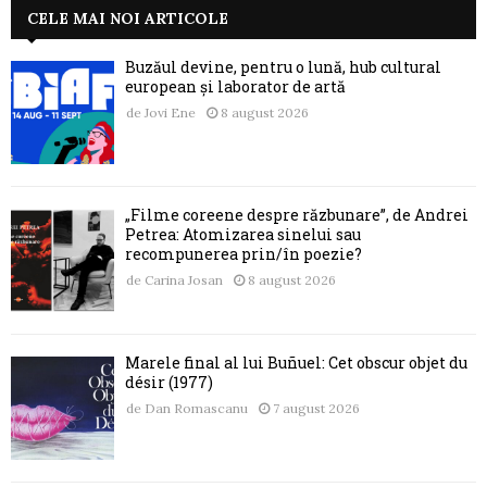
CELE MAI NOI ARTICOLE
Buzăul devine, pentru o lună, hub cultural
european și laborator de artă
de
Jovi Ene
8 august 2026
„Filme coreene despre răzbunare”, de Andrei
Petrea: Atomizarea sinelui sau
recompunerea prin/în poezie?
de
Carina Josan
8 august 2026
Marele final al lui Buñuel: Cet obscur objet du
désir (1977)
de
Dan Romascanu
7 august 2026