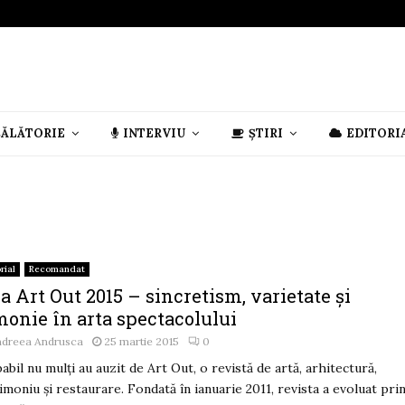
CĂLĂTORIE
INTERVIU
ȘTIRI
EDITORI
rial
Recomandat
a Art Out 2015 – sincretism, varietate și
monie în arta spectacolului
ndreea Andrusca
25 martie 2015
0
abil nu mulți au auzit de Art Out, o revistă de artă, arhitectură,
imoniu şi restaurare. Fondată în ianuarie 2011, revista a evoluat pri