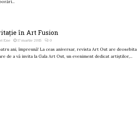
borări...
itație în Art Fusion
vi Ene
17 martie 2015
0
atru ani, împreună! La ceas aniversar, revista Art Out are deosebita
re de a vă invita la Gala Art Out, un eveniment dedicat artiștilor,...