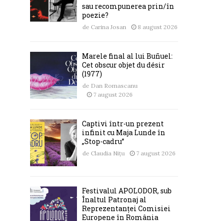
sau recompunerea prin/în
poezie?
de
Carina Josan
8 august 2026
Marele final al lui Buñuel:
Cet obscur objet du désir
(1977)
de
Dan Romascanu
7 august 2026
Captivi într-un prezent
infinit cu Maja Lunde în
„Stop-cadru”
de
Claudia Nițu
7 august 2026
Festivalul APOLODOR, sub
Înaltul Patronaj al
Reprezentanței Comisiei
Europene în România