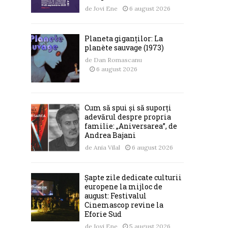
de
Jovi Ene
6 august 2026
Planeta giganților: La
planète sauvage (1973)
de
Dan Romascanu
6 august 2026
Cum să spui și să suporți
adevărul despre propria
familie: „Aniversarea”, de
Andrea Bajani
de
Ania Vilal
6 august 2026
Șapte zile dedicate culturii
europene la mijloc de
august: Festivalul
Cinemascop revine la
Eforie Sud
de
Jovi Ene
5 august 2026