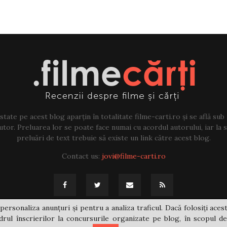
tate pe acest blog aparțin în totalitate filme-carti.ro și se află sub
tor. Preluarea lor se poate face numai cu acordul autorului, iar la sf
preluări de text trebuie să existe un link către acest blog.
Contact us:
jovi@filme-carti.ro
personaliza anunțuri și pentru a analiza traficul. Dacă folosiți acest
rul înscrierilor la concursurile organizate pe blog, în scopul de