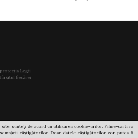
 protecția Legii
ârșitul fiecărei
 site, sunteți de acord cu utilizarea cookie-urilor. Filme-carti.ro
semnării câștigătorilor. Doar datele câștigătorilor vor putea fi