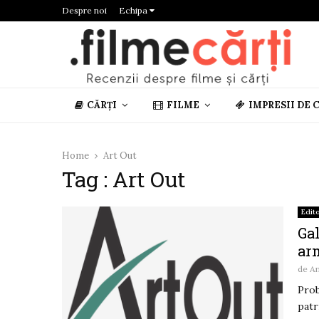
Despre noi
Echipa
CĂRȚI
FILME
IMPRESII DE 
Home
Art Out
Tag : Art Out
Edito
Gal
ar
de
A
Prob
patr