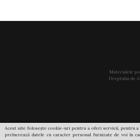
Materialele pos
Dreptului de Au
Acest site folosește cookie-uri pentru a oferi servicii, pentru a 
prelucrează datele cu caracter personal furnizate de voi în cad