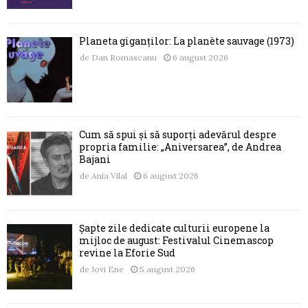
Planeta giganților: La planète sauvage (1973)
de
Dan Romascanu
6 august 2026
Cum să spui și să suporți adevărul despre
propria familie: „Aniversarea”, de Andrea
Bajani
de
Ania Vilal
6 august 2026
Șapte zile dedicate culturii europene la
mijloc de august: Festivalul Cinemascop
revine la Eforie Sud
de
Jovi Ene
5 august 2026