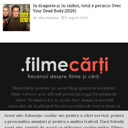
În dragoste și în război, totul e permis: Over
Your Dead Body (2026)
de
Alina Mușina
5 august 2026
Materialele postate pe acest blog aparțin în totalitate
filme-carti.ro și se află sub protecția Legii Dreptului de
Autor. Preluarea lor se poate face numai cu acordul
autorului, iar la sfârșitul fiecărei preluări de text trebuie să
existe un link către acest blog.
Acest site folosește cookie-uri pentru a oferi servicii, pentru
a personaliza anunțuri și pentru a analiza traficul. Dacă folosiți
Contact us:
jovi@filme-carti.ro
acest site, sunteți de acord cu utilizarea cookie-urilor. Filme-