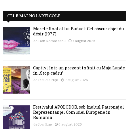
CELE MAI NOI ARTICOLE
Marele final al lui Buñuel: Cet obscur objet du
désir (1977)
de
Dan Romascanu
7 august 2026
Captivi într-un prezent infinit cu Maja Lunde
în „Stop-cadru”
de
Claudia Nițu
7 august 2026
Festivalul APOLODOR, sub Înaltul Patronaj al
Reprezentanței Comisiei Europene în
România
de
Jovi Ene
6 august 2026