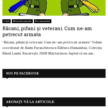
Carti
Memorii jurnale
Recomandat
Răcani, pifani şi veterani. Cum ne-am
petrecut armata
“Răcani, pifani şi veterani. Cum ne-am petrecut armata” Volum
coordonat de Radu Paraschivescu Editura Humanitas, Colecţia
Râsul Lumii, Bucureşti, 2008 Mărturisesc faptul că nu am...
NOI PE FACEBOOK
ABONAȚI-VĂ LA ARTICOLE: