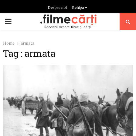
Despre noi
Echipa
PRIMARY
MENU
Home
armata
Tag : armata