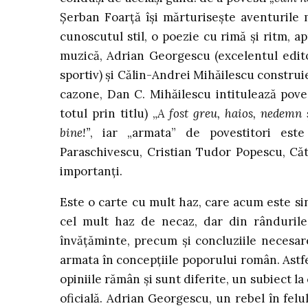
Şerban Foarţă îşi mărturiseşte aventurile m
cunoscutul stil, o poezie cu rimă şi ritm, 
muzică, Adrian Georgescu (excelentul edito
sportiv) şi Călin-Andrei Mihăilescu construi
cazone, Dan C. Mihăilescu intitulează pove
totul prin titlu) „
A fost greu, haios, nedemn 
bine!”
, iar „armata” de povestitori es
Paraschivescu, Cristian Tudor Popescu, Căt
importanţi.
Este o carte cu mult haz, care acum este sinc
cel mult haz de necaz, dar din rândurile
învăţăminte, precum şi concluziile necesare
armata în concepţiile poporului român. Astfel,
opiniile rămân şi sunt diferite, un subiect 
oficială. Adrian Georgescu, un rebel în felul