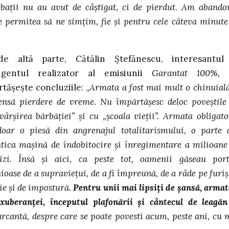
ărbaţii nu au avut de câştigat, ci de pierdut. Am abando
ne permitea să ne simţim, fie şi pentru cele câteva minute
e altă parte, Cătălin Ştefănescu, interesantul
ligentul realizator al emisiunii
Garantat 100%
tăşeşte concluziile: „
Armata a fost mai mult o chinuială
ensă pierdere de vreme. Nu împărtăşesc deloc poveştile
vârşirea bărbăţiei” şi cu „şcoala vieţii”. Armata obligato
doar o piesă din angrenajul totalitarismului, o parte 
tica maşină de îndobitocire şi înregimentare a milioane
vizi. Însă şi aici, ca peste tot, oamenii găseau port
ioase de a supravieţui, de a fi împreună, de a râde pe furiş
ie şi de impostură.
Pentru unii mai lipsiţi de şansă, armat
exuberanţei, începutul plafonării şi cântecul de leagăn
marcantă, despre care se poate povesti acum, peste ani, cu 