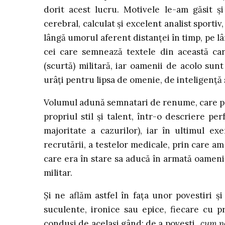
dorit acest lucru. Motivele le-am găsit 
cerebral, calculat şi excelent analist sportiv
lângă umorul aferent distanţei în timp, pe lâ
cei care semnează textele din această ca
(scurtă) militară, iar oamenii de acolo sunt 
urâţi pentru lipsa de omenie, de inteligenţă 
Volumul adună semnatari de renume, care pov
propriul stil şi talent, într-o descriere p
majoritate a cazurilor), iar în ultimul ex
recrutării, a testelor medicale, prin care am t
care era în stare sa aducă în armată oameni d
militar.
Şi ne aflăm astfel în faţa unor povestiri şi 
suculente, ironice sau epice, fiecare cu pr
conduşi de acelaşi gând: de a povesti
„cum n