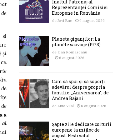
Înaltul Patronaj al
nat
Reprezentanței Comisiei
 de
Europene în România
de
Jovi Ene
6 august 2026
 şi
Planeta giganților: La
,
ne
planète sauvage (1973)
de
Dan Romascanu
 şi
6 august 2026
 cu
rie
din
Cum să spui și să suporți
adevărul despre propria
 de
familie: „Aniversarea”, de
iţe
Andrea Bajani
 de
de
Ania Vilal
6 august 2026
a a
 al
Șapte zile dedicate culturii
europene la mijloc de
mai
august: Festivalul