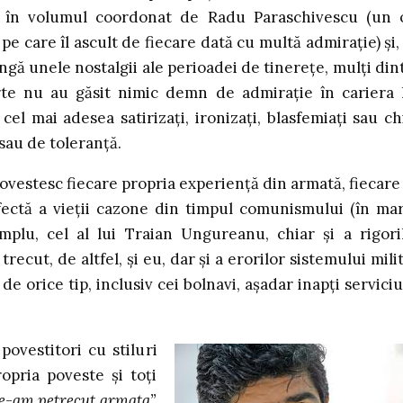
şi în volumul coordonat de Radu Paraschivescu (un
, pe care îl ascult de fiecare dată cu multă admiraţie) şi,
ngă unele nostalgii ale perioadei de tinereţe, mulţi din
rte nu au găsit nimic demn de admiraţie în cariera 
cel mai adesea satirizaţi, ironizaţi, blasfemiaţi sau ch
sau de toleranţă.
estesc fiecare propria experienţă din armată, fiecare
erfectă a vieţii cazone din timpul comunismului (în ma
emplu, cel al lui Traian Ungureanu, chiar şi a rigori
recut, de altfel, şi eu, dar şi a erorilor sistemului milit
e orice tip, inclusiv cei bolnavi, aşadar inapţi serviciu
povestitori cu stiluri
opria poveste şi toţi
e-am petrecut armata”.