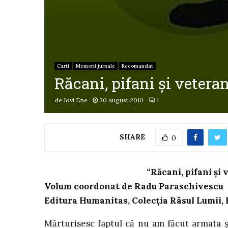
Carti
Memorii jurnale
Recomandat
Răcani, pifani şi veter
de
Jovi Ene
30 august 2010
1
SHARE
0
“Răcani, pifani şi
Volum coordonat de Radu Paraschivescu
Editura Humanitas, Colecţia Râsul Lumii, 
Mărturisesc faptul că nu am făcut armata