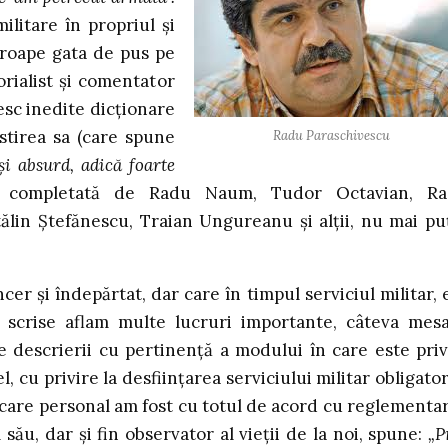
ilitare în propriul şi
aproape gata de pus pe
rialist şi comentator
esc inedite dicţionare
stirea sa (care spune
Radu Paraschivescu
şi absurd, adică foarte
te completată de Radu Naum, Tudor Octavian, R
ălin Ştefănescu, Traian Ungureanu şi alţii, nu mai pu
er şi îndepărtat, dar care în timpul serviciul militar, 
 scrise aflam multe lucruri importante, câteva mesa
 descrierii cu pertinenţă a modului în care este priv
 cu privire la desfiinţarea serviciului militar obligator
la care personal am fost cu totul de acord cu reglementa
 său, dar şi fin observator al vieţii de la noi, spune:
„P