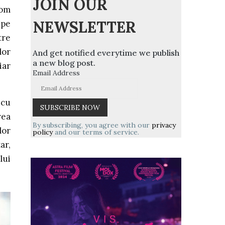
JOIN OUR
 om
NEWSLETTER
 pe
tre
lor
And get notified everytime we publish
a new blog post.
iar
Email Address
 cu
rea
By subscribing, you agree with our
privacy
lor
policy
and our terms of service.
ar,
lui