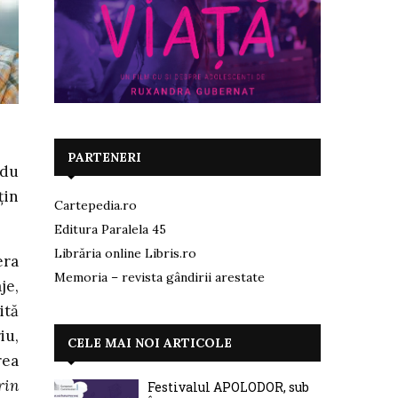
PARTENERI
adu
ţin
Cartepedia.ro
Editura Paralela 45
Librăria online Libris.ro
era
Memoria – revista gândirii arestate
je,
ită
iu,
CELE MAI NOI ARTICOLE
rea
rin
Festivalul APOLODOR, sub