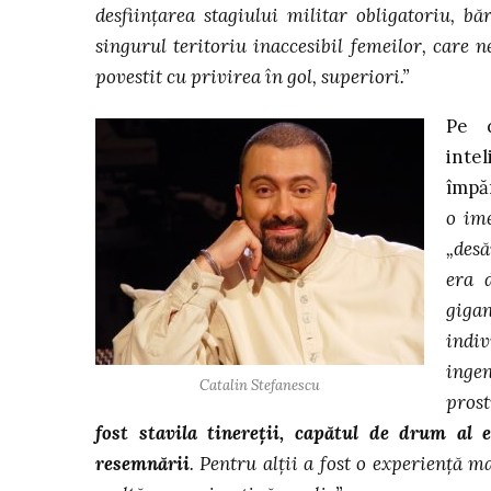
desfiinţarea stagiului militar obligatoriu, b
singurul teritoriu inaccesibil femeilor, care 
povestit cu privirea în gol, superiori.”
Pe d
inte
împăr
o im
„desă
era 
gigan
indi
ingen
Catalin Stefanescu
prost
fost stavila tinereţii, capătul de drum al 
resemnării
. Pentru alţii a fost o experienţă 