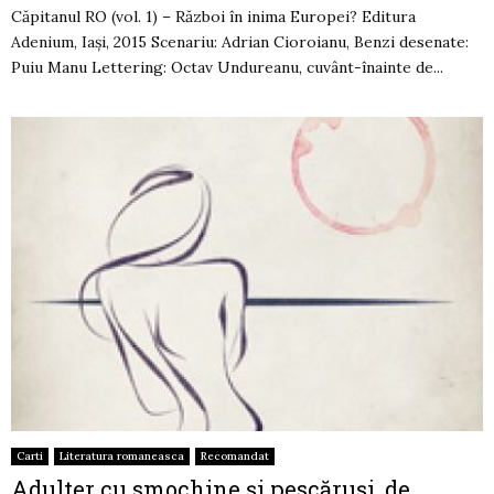
Căpitanul RO (vol. 1) – Război în inima Europei? Editura
Adenium, Iași, 2015 Scenariu: Adrian Cioroianu, Benzi desenate:
Puiu Manu Lettering: Octav Undureanu, cuvânt-înainte de...
Carti
Literatura romaneasca
Recomandat
Adulter cu smochine şi pescăruşi, de