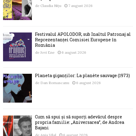
de
Claudia Nițu
7 august 2026
Festivalul APOLODOR, sub Înaltul Patronaj al
Reprezentanței Comisiei Europene în
România
de
Jovi Ene
6 august 2026
Planeta giganților: La planète sauvage (1973)
de
Dan Romascanu
6 august 2026
Cum să spui și să suporți adevărul despre
propria familie: „Aniversarea”, de Andrea
Bajani
de
Ania Vilal
6 august 2026