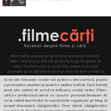
Materialele postate pe acest blog aparțin în totalitate
filme-carti.ro și se află sub protecția Legii Dreptului de
Autor. Preluarea lor se poate face numai cu acordul
autorului, iar la sfârșitul fiecărei preluări de text trebuie să
existe un link către acest blog.
Acest site folosește cookie-uri pentru a oferi servicii, pentru
a personaliza anunțuri și pentru a analiza traficul. Dacă folosiți
Contact us:
jovi@filme-carti.ro
acest site, sunteți de acord cu utilizarea cookie-urilor. Filme-
carti.ro prelucrează datele cu caracter personal furnizate de
voi în cadrul înscrierilor la concursurile organizate pe blog, în
scopul desemnării câștigătorilor. Doar datele câștigătorilor
vor putea fi dezvăluite sponsorilor concursurilor respective.