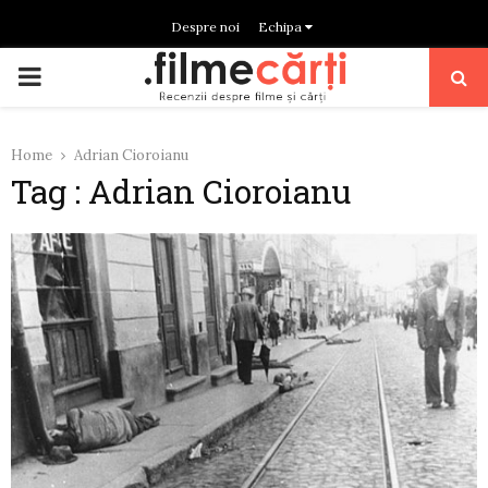
Despre noi
Echipa
PRIMARY
MENU
Home
Adrian Cioroianu
Tag : Adrian Cioroianu