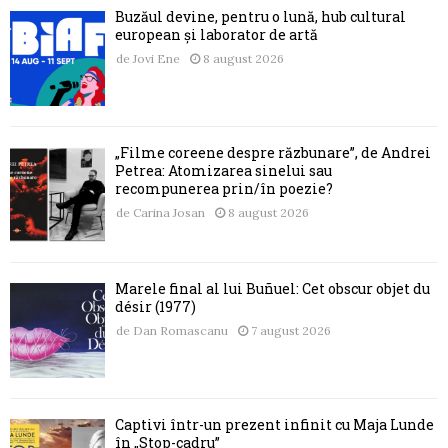
Buzăul devine, pentru o lună, hub cultural
european și laborator de artă
de
Jovi Ene
8 august 2026
„Filme coreene despre răzbunare”, de Andrei
Petrea: Atomizarea sinelui sau
recompunerea prin/în poezie?
de
Carina Josan
8 august 2026
Marele final al lui Buñuel: Cet obscur objet du
désir (1977)
de
Dan Romascanu
7 august 2026
Captivi într-un prezent infinit cu Maja Lunde
în „Stop-cadru”