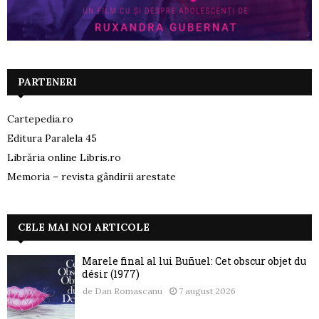
PARTENERI
Cartepedia.ro
Editura Paralela 45
Librăria online Libris.ro
Memoria – revista gândirii arestate
CELE MAI NOI ARTICOLE
Marele final al lui Buñuel: Cet obscur objet du
désir (1977)
de
Dan Romascanu
7 august 2026