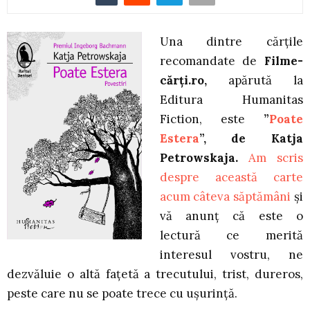
Una dintre cărțile
recomandate de
Filme-
cărți.ro,
apărută la
Editura Humanitas
Fiction, este
”
Poate
Estera
”, de Katja
Petrowskaja.
Am scris
despre această carte
acum câteva săptămâni
și
vă anunț că este o
lectură ce merită
interesul vostru, ne
dezvăluie o altă fațetă a trecutului, trist, dureros,
peste care nu se poate trece cu ușurință.