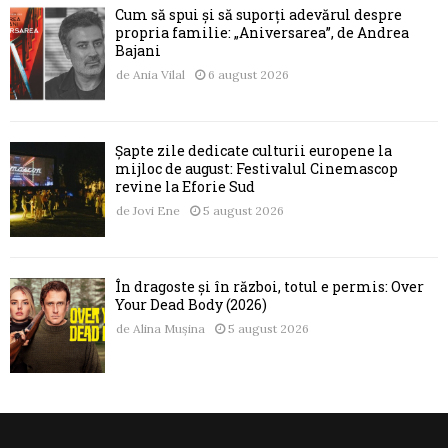
Cum să spui și să suporți adevărul despre
propria familie: „Aniversarea”, de Andrea
Bajani
de
Ania Vilal
6 august 2026
Șapte zile dedicate culturii europene la
mijloc de august: Festivalul Cinemascop
revine la Eforie Sud
de
Jovi Ene
5 august 2026
În dragoste și în război, totul e permis: Over
Your Dead Body (2026)
de
Alina Mușina
5 august 2026