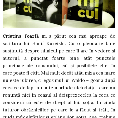
Cristina Foarfă
mi-a părut cea mai aproape de
scriitura lui Hanif Kureishi. Cu o pleodarie bine
susținută despre nimicul pe care îl are în vedere și
autorul, a punctat foarte bine atât punctele
principale ale romanului, cât și posibilele chei în
care poate fi citit. Mai mult decât atât, miza cea mare
nu este iubirea, ci egosimul lui Waldo – goana după
ceea ce de fapt nu putem prinde niciodată – care nu
renunță nici în ceasul al doisprezecelea la ceea ce
consideră că este de drept al lui: soția. În ciuda
tuturor obrăzniciilor pe care le-a făcut și trăit, în
ciuda infidelităților și golănelilor, soția, Zee, trebuie