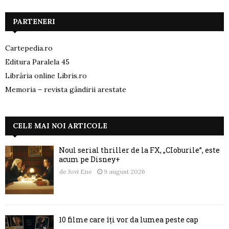
PARTENERI
Cartepedia.ro
Editura Paralela 45
Librăria online Libris.ro
Memoria – revista gândirii arestate
CELE MAI NOI ARTICOLE
Noul serial thriller de la FX, „CIoburile”, este
acum pe Disney+
de
Jovi Ene
9 august 2026
10 filme care îți vor da lumea peste cap