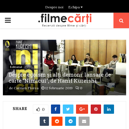
Despre noi
Echipa
PRIMARY
MENU
Editorial
Despre egoism și alți demoni: lansare de
carte ”Nimicul”, de Hanif Kureishi
de
Carmen Florea
12 februarie 2019
0
SHARE
0