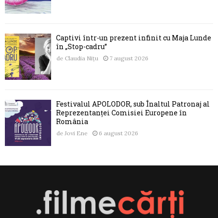
Captivi într-un prezent infinit cu Maja Lunde
în „Stop-cadru”
de
Claudia Nițu
7 august 2026
Festivalul APOLODOR, sub Înaltul Patronaj al
Reprezentanței Comisiei Europene în
România
de
Jovi Ene
6 august 2026