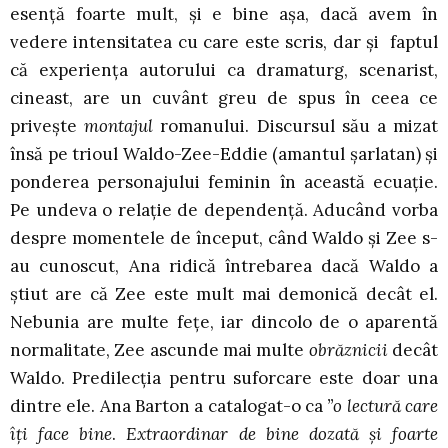
esență foarte mult, și e bine așa, dacă avem în
vedere intensitatea cu care este scris, dar și faptul
că experiența autorului ca dramaturg, scenarist,
cineast, are un cuvânt greu de spus în ceea ce
privește
montajul
romanului. Discursul său a mizat
însă pe trioul Waldo-Zee-Eddie (amantul șarlatan) și
ponderea personajului feminin în această ecuație.
Pe undeva o relație de dependență. Aducând vorba
despre momentele de început, când Waldo și Zee s-
au cunoscut, Ana ridică întrebarea dacă Waldo a
știut are că Zee este mult mai demonică decât el.
Nebunia are multe fețe, iar dincolo de o aparentă
normalitate, Zee ascunde mai multe
obrăznicii
decât
Waldo. Predilecția pentru suforcare este doar una
dintre ele. Ana Barton a catalogat-o ca
”o
lectură care
îți face bine
.
Extraordinar de bine dozată și foarte