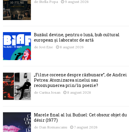
de
Stella Popa
9 august 2026
Buzăul devine, pentru o lună, hub cultural
european și laborator de artă
de
Jovi Ene
8 august 2026
„Filme coreene despre răzbunare”, de Andrei
Petrea: Atomizarea sinelui sau
recompunerea prin/în poezie?
de
Carina Josan
8 august 2026
Marele final al lui Buñuel: Cet obscur objet du
désir (1977)
de
Dan Romascanu
7 august 2026