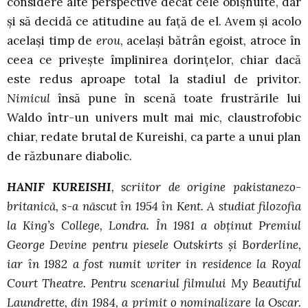
considere alte perspective decât cele obișnuite, dar
și să decidă ce atitudine au față de el. Avem și acolo
același timp de
erou
, același bătrân egoist, atroce în
ceea ce privește împlinirea dorințelor, chiar dacă
este redus aproape total la stadiul de privitor.
Nimicul
însă pune în scenă toate frustrările lui
Waldo într-un univers mult mai mic, claustrofobic
chiar, redate brutal de Kureishi, ca parte a unui plan
de răzbunare diabolic.
HANIF KUREISHI
, scriitor de origine pakistanezo-
britanică, s-a născut în 1954 în Kent. A studiat filozofia
la King’s College, Londra. În 1981 a obținut Premiul
George Devine pentru piesele Outskirts și Borderline,
iar în 1982 a fost numit writer in residence la Royal
Court Theatre. Pentru scenariul filmului My Beautiful
Laundrette, din 1984, a primit o nominalizare la Oscar.