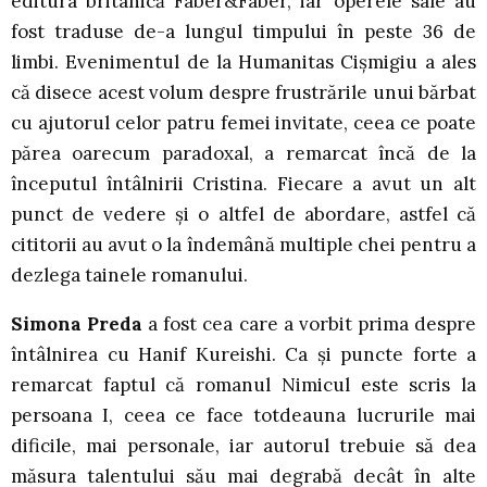
editura britanică Faber&Faber, iar operele sale au
fost traduse de-a lungul timpului în peste 36 de
limbi. Evenimentul de la Humanitas Cișmigiu a ales
că disece acest volum despre frustrările unui bărbat
cu ajutorul celor patru femei invitate, ceea ce poate
părea oarecum paradoxal, a remarcat încă de la
începutul întâlnirii Cristina. Fiecare a avut un alt
punct de vedere și o altfel de abordare, astfel că
cititorii au avut o la îndemână multiple chei pentru a
dezlega tainele romanului.
Simona Preda
a fost cea care a vorbit prima despre
întâlnirea cu Hanif Kureishi. Ca și puncte forte a
remarcat faptul că romanul Nimicul este scris la
persoana I, ceea ce face totdeauna lucrurile mai
dificile, mai personale, iar autorul trebuie să dea
măsura talentului său mai degrabă decât în alte