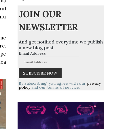
 mă
nul
JOIN OUR
 nu
NEWSLETTER
eme
And get notified everytime we publish
re.
a new blog post.
Email Address
 pe
tea
By subscribing, you agree with our
privacy
policy
and our terms of service.