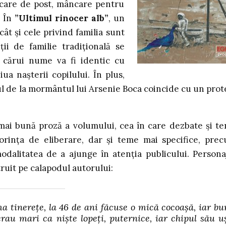
ncare de post, mâncare pentru
. În
”Ultimul rinocer alb”
, un
 cât și cele privind familia sunt
eții de familie tradițională se
 cărui nume va fi identic cu
ua nașterii copilului. În plus,
ul de la mormântul lui Arsenie Boca coincide cu un prot
mai bună proză a volumului, cea în care dezbate și t
orința de eliberare, dar și teme mai specifice, pre
odalitatea de a ajunge în atenția publicului. Persona
truit pe calapodul autorului:
 tinerețe, la 46 de ani făcuse o mică cocoașă, iar bu
erau mari ca niște lopeți, puternice, iar chipul său u