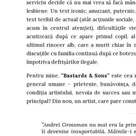
serviciu decide că nu mai vrea să facă mâ
lesbiene. Un text ironic, amuzant, puternic
text teribil de actual (atât acțiunile sociale,
acum în centrul atenției), dificultățile vi
acutizează după ce apare primul copil, al
ultimul rinocer alb, care a murit chiar în zi
discuțiile cu familia continuă după ce botez
împotriva defrișărilor ilegale.
Pentru mine,
”Bastards & Sons”
este cea 
general umane – prietenie, bunăvoința, d
condiția artistului, nevoia de succes sau m
principal? Din nou, un artist, care pare cons
”Andrei Grossman nu mai era la prima
îi devenise insuportabilă. Mâinile-i 