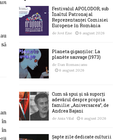
 un
Festivalul APOLODOR, sub
Înaltul Patronaj al
Reprezentanței Comisiei
Europene în România
de
Jovi Ene
6 august 2026
-au
 să
Planeta giganților: La
planète sauvage (1973)
de
Dan Romascanu
6 august 2026
Cum să spui și să suporți
adevărul despre propria
familie: „Aniversarea”, de
Andrea Bajani
man
de
Ania Vilal
6 august 2026
 în
 în
Șapte zile dedicate culturii
ții