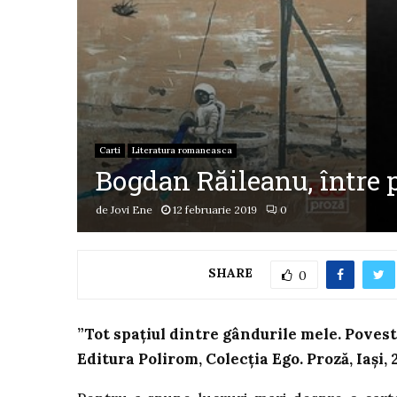
Carti
Literatura romaneasca
Bogdan Răileanu, între 
de
Jovi Ene
12 februarie 2019
0
SHARE
0
”Tot spațiul dintre gândurile mele. Povest
Editura Polirom, Colecția Ego. Proză, Iași, 