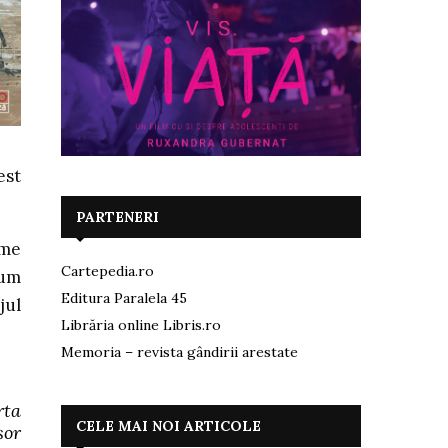
est
PARTENERI
eme
Cartepedia.ro
cum
Editura Paralela 45
jul
Librăria online Libris.ro
Memoria – revista gândirii arestate
rta
CELE MAI NOI ARTICOLE
șor