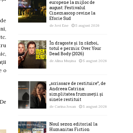
europene la mijloc de
august: Festivalul
Cinemascop revine la
Eforie Sud
 de
de
Jovi Ene
5 august 2026
ni,
tc.
În dragoste și în război,
tru
totul e permis: Over Your
ic,
Dead Body (2026)
de
Alina Mușina
5 august 2026
ții
e o
„scrisoare de restituire”, de
Andreea Catrina:
simplitatea frumuseții și
sinele restituit
 De
de
Carina Josan
5 august 2026
Noul sezon editorial la
Humanitas Fiction