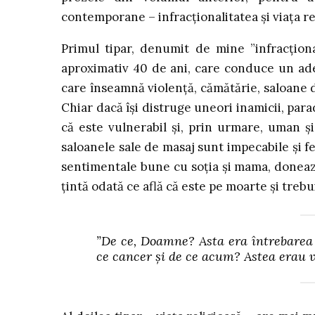
contemporane – infracționalitatea și viața re
Primul tipar, denumit de mine ”infracționa
aproximativ 40 de ani, care conduce un ade
care înseamnă violență, cămătărie, saloane d
Chiar dacă își distruge uneori inamicii, par
că este vulnerabil și, prin urmare, uman ș
saloanele sale de masaj sunt impecabile și fe
sentimentale bune cu soția și mama, donează
țintă odată ce află că este pe moarte și trebui
”De ce, Doamne? Asta era întrebarea 
ce cancer şi de ce acum? Astea erau va