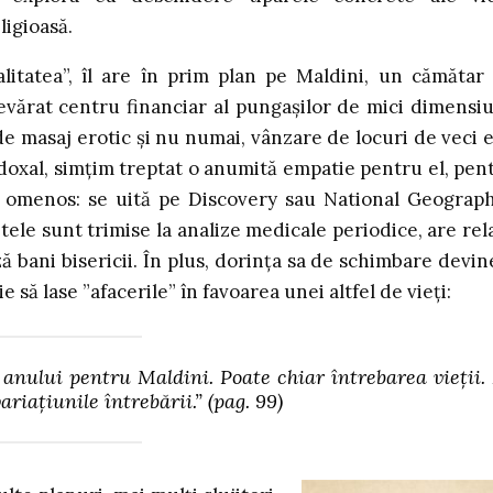
ligioasă.
litatea”, îl are în prim plan pe Maldini, un cămătar
vărat centru financiar al pungașilor de mici dimensiu
e masaj erotic și nu numai, vânzare de locuri de veci e
adoxal, simțim treptat o anumită empatie pentru el, pen
i omenos: se uită pe Discovery sau National Geograph
tele sunt trimise la analize medicale periodice, are rela
 bani bisericii. În plus, dorința sa de schimbare devin
e să lase ”afacerile” în favoarea unei altfel de vieți:
anului pentru Maldini. Poate chiar întrebarea vieţii.
riaţiunile întrebării.”
(pag. 99)