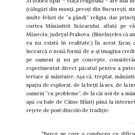
Al doilea tipar – viața religioasă – are mai m
(călugări din munți, preoți din București, si
multe feluri de ”a gândi” religia, dar princ
curtea Mânăstirii Scărarului, aflată pe 
Măneciu, județul Prahova. (Bineînțeles că a
ea nu există în realitate.) În acest lăcaș 
încearcă o nouă formă de a-și imagina credi
pe oameni și nu pe concepte, considerân
experimentat direct păcatul pentru a putea
iertare și mântuire. Așa că, treptat, mânăst
spațiu de explorat, de la beții la sex, de la 
oameni ”cu probleme”, de la căi noi de a mân
apă cu bale de Câine Sfânt) până la interne
rețete de post dincolo de tradiție:
”Barca pe care o conducea cu dific