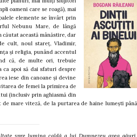
ulte planuri, mai mulți slujitori
mpli oameni care se roagă), mai
ipalele elemente se învârt prin
vârful Nebunu Mare, de lângă
m căutat această mânăstire, dar
de cult, noul stareț, Vladimir,
nța și religia, punând accentul
d că, de multe ori, trebuie
 ca apoi să dai sfaturi despre
irea iese din canoane și devine
invitarea de femei la primirea de
tui (inclusiv prin aghiasmă din
t de mare viteză, de la purtarea de haine lumești până
ultate spre lumina caldă a lui Dumnezeu avea găuri