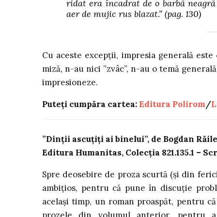
ridat era încadrat de o barbă neagră 
aer de mujic rus blazat.”
(pag. 130)
Cu aceste excepții, impresia generală este 
miză, n-au nici ”zvâc”, n-au o temă generală 
impresioneze.
Puteți cumpăra cartea:
Editura Polirom
/
L
”Dinții ascuțiți ai binelui”, de Bogdan Răi
Editura Humanitas, Colecția 821.135.1 – Sc
Spre deosebire de proza scurtă (și din ferici
ambițios, pentru că pune în discuție proble
același timp, un roman proaspăt, pentru că 
prozele din volumul anterior, pentru a