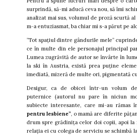
Pentru a spune lucruri mari despre o cart
surprindă, să-mi aducă ceva nou, să îmi sch
analizat mai sus, volumul de proză scurtă al
m-a entuziasmat, ba chiar mi s-a părut pe al
”Tot spațiul dintre gândurile mele” cuprinde
ce în multe din ele personajul principal par
Lumea zugrăvită de autor se învârte în lumea 
la ski în Austria, există prea puține elem
imediată, mizeră de multe ori, pigmentată cu 
Desigur, ca de obicei într-un volum de
puternice (autorul nu pare în niciun mo
subiecte interesante, care mi-au rămas î
pentru lesbiene”
, o mamă are diferite pățan
drum spre grădinița celor doi copii, apoi l
relația ei cu colega de serviciu se schimbă 