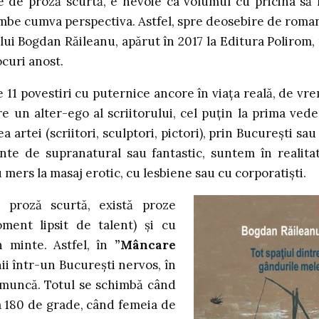
e de proză scurtă, e nevoie ca volumul cu pricina să
imbe cumva perspectiva. Astfel, spre deosebire de roma
 lui Bogdan Răileanu, apărut în 2017 la Editura Polirom,
ocuri anost.
 11 povestiri cu puternice ancore în viața reală, de vr
e un alter-ego al scriitorului, cel puțin la prima vede
artei (scriitori, sculptori, pictori), prin București sau
ente de supranatural sau fantastic, suntem în realita
mers la masaj erotic, cu lesbiene sau cu corporatiști.
 proză scurtă, există proze
ment lipsit de talent) și cu
n minte. Astfel, în
”Mâncare
ii într-un București nervos, în
a muncă. Totul se schimbă când
la 180 de grade, când femeia de