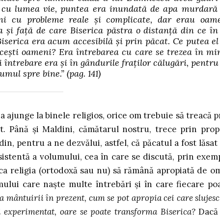
a cu lumea vie, puntea era inundată de apa murdară
eni cu probleme reale şi complicate, dar erau oam
 şi faţă de care Biserica păstra o distanţă din ce în
iserica era acum accesibilă şi prin păcat. Ce putea el
aceşti oameni? Era întrebarea cu care se trezea în mi
 întrebare era şi în gândurile fraţilor călugări, pentru
umul spre bine.”
(pag. 141)
 ajunge la binele religios, orice om trebuie să treacă p
cat. Până și Maldini, cămătarul nostru, trece prin prop
n, pentru a ne dezvălui, astfel, că păcatul a fost lăsat
sistentă a volumului, cea în care se discută, prin exem
ca religia (ortodoxă sau nu) să rămână apropiată de o
lui care naște multe întrebări și în care fiecare po
ea mântuirii în prezent, cum se pot apropia cei care slujesc
i experimentat, oare se poate transforma Biserica?
Dacă