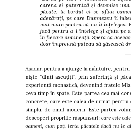
carena ei puternică şi devenise un
păcate, la bordul ei se aflau oam
adevăraţi, pe care Dumnezeu îi iubea
mai mare pentru că nu îi înţelegea. B
facă pentru a-i înţelege şi ajuta pe 
în fiecare dimineaţă. Spera că aceeaşi
doar împreună puteau să găsească dr
Așadar, pentru a ajunge la mântuire, pentru a
niște ”dinți ascuțiți”, prin suferință și pă
experiență monastică, devenind fratele Mladi
ceva timp în spate. Este partea cea mai con
concrete, care este calea de urmat pentru 
simplu, de omul modern. Este partea volumu
descoperi propriile răspunsuri:
care este cal
oameni, cum poți ierta păcatele dacă nu le-a