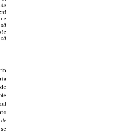
 de
eni
 ce
 să
nte
 că
rin
ria
 de
ple
mul
ate
 de
 se