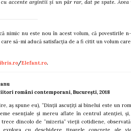
cu accente argintii și un păr rar, dat pe spate. Avea
că nimic nu este nou în acest volum, că povestirile n
care să-mi aducă satisfacția de a fi citit un volum care
ibris.ro
/
Elefant.ro
.
leanu
riitori români contemporani, București, 2018
re, aș spune eu), ”Dinții ascuțiți ai binelui este un ro
me esențiale și mereu aflate în centrul atenției, și,
trece dincolo de ”mizeria” vieții cotidiene, observată
 explora cu deschidere tiparele concrete ale vie