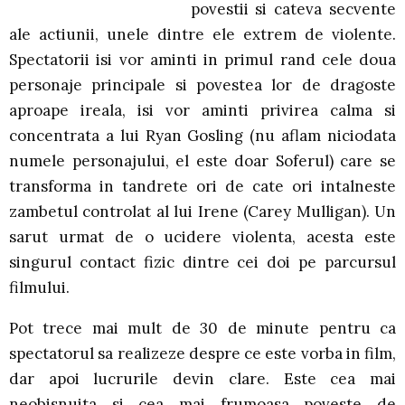
povestii si cateva secvente
ale actiunii, unele dintre ele extrem de violente.
Spectatorii isi vor aminti in primul rand cele doua
personaje principale si povestea lor de dragoste
aproape ireala, isi vor aminti privirea calma si
concentrata a lui Ryan Gosling (nu aflam niciodata
numele personajului, el este doar Soferul) care se
transforma in tandrete ori de cate ori intalneste
zambetul controlat al lui Irene (Carey Mulligan). Un
sarut urmat de o ucidere violenta, acesta este
singurul contact fizic dintre cei doi pe parcursul
filmului.
Pot trece mai mult de 30 de minute pentru ca
spectatorul sa realizeze despre ce este vorba in film,
dar apoi lucrurile devin clare. Este cea mai
neobisnuita si cea mai frumoasa poveste de