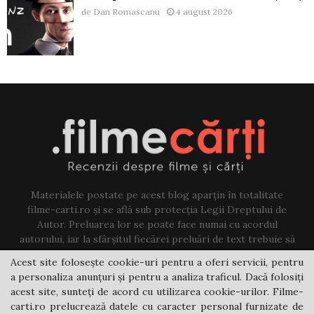
de
Dan Romascanu
4 august 2026
Materialele postate pe acest blog aparțin în totalitate
filme-carti.ro și se află sub protecția Legii Dreptului de
Autor. Preluarea lor se poate face numai cu acordul
autorului, iar la sfârșitul fiecărei preluări de text trebuie să
existe un link către acest blog.
Acest site folosește cookie-uri pentru a oferi servicii, pentru
a personaliza anunțuri și pentru a analiza traficul. Dacă folosiți
Contact us:
jovi@filme-carti.ro
acest site, sunteți de acord cu utilizarea cookie-urilor. Filme-
carti.ro prelucrează datele cu caracter personal furnizate de