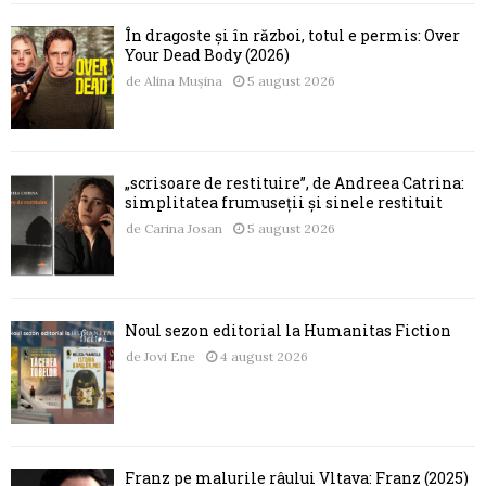
În dragoste și în război, totul e permis: Over
Your Dead Body (2026)
de
Alina Mușina
5 august 2026
„scrisoare de restituire”, de Andreea Catrina:
simplitatea frumuseții și sinele restituit
de
Carina Josan
5 august 2026
Noul sezon editorial la Humanitas Fiction
de
Jovi Ene
4 august 2026
Franz pe malurile râului Vltava: Franz (2025)