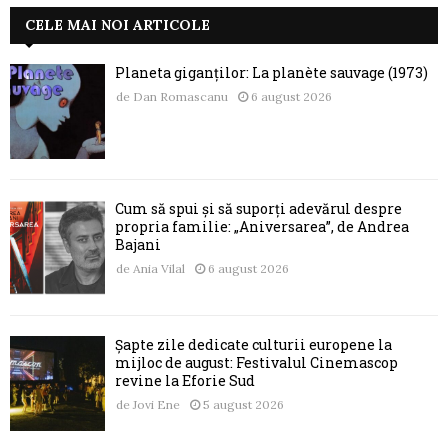
CELE MAI NOI ARTICOLE
Planeta giganților: La planète sauvage (1973)
de
Dan Romascanu
6 august 2026
Cum să spui și să suporți adevărul despre
propria familie: „Aniversarea”, de Andrea
Bajani
de
Ania Vilal
6 august 2026
Șapte zile dedicate culturii europene la
mijloc de august: Festivalul Cinemascop
revine la Eforie Sud
de
Jovi Ene
5 august 2026