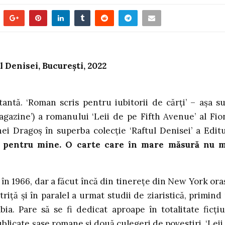
 Denisei, București, 2022
tantă. ‘Roman scris pentru iubitorii de cărți’ – așa s
azine’) a romanului ‘Leii de pe Fifth Avenue’ al Fio
ei Dragoș în superba colecție ‘Raftul Denisei’ a Editu
și pentru mine. O carte care în mare măsură nu 
în 1966, dar a făcut încă din tinerețe din New York ora
riță și în paralel a urmat studii de ziaristică, primind
a. Pare să se fi dedicat aproape în totalitate ficțiu
blicate șase romane și două culegeri de povestiri. ‘Leii