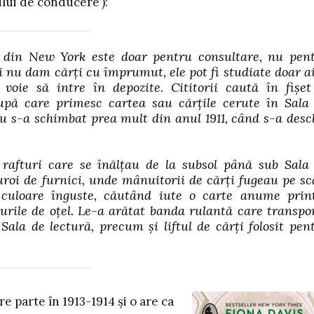
iului de conducere’):
ice din New York este doar pentru consultare, nu pen
u dam cărți cu împrumut, ele pot fi studiate doar ai
oie să intre în depozite. Cititorii caută în fișet
upă care primesc cartea sau cărțile cerute în Sala
 nu s-a schimbat prea mult din anul 1911, când s-a desc
rafturi care se înălțau de la subsol până sub Sala
roi de furnici, unde mânuitorii de cărți fugeau pe sc
 culoare înguste, căutând iute o carte anume prin
urile de oțel. Le-a arătat banda rulantă care transpo
 Sala de lectură, precum și liftul de cărți folosit pen
re parte în 1913-1914 și o are ca