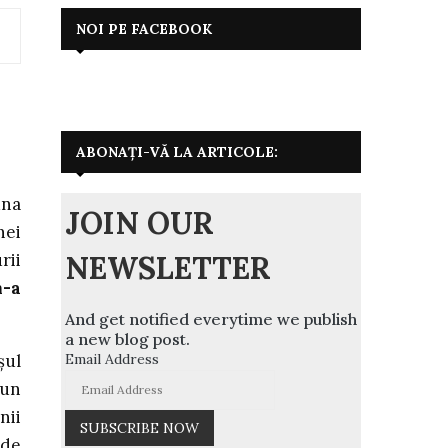
NOI PE FACEBOOK
ABONAȚI-VĂ LA ARTICOLE:
una
JOIN OUR
nei
NEWSLETTER
rii
m-a
And get notified everytime we publish
a new blog post.
Email Address
șul
 un
nii
 de