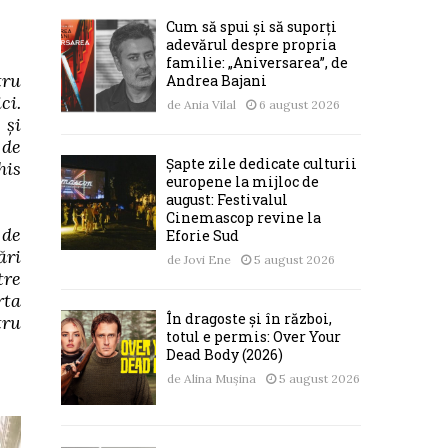
Cum să spui și să suporți
adevărul despre propria
familie: „Aniversarea”, de
tru
Andrea Bajani
ci.
de
Ania Vilal
6 august 2026
 și
 de
Șapte zile dedicate culturii
his
europene la mijloc de
august: Festivalul
Cinemascop revine la
 de
Eforie Sud
ări
de
Jovi Ene
5 august 2026
tre
rta
În dragoste și în război,
tru
totul e permis: Over Your
Dead Body (2026)
de
Alina Mușina
5 august 2026