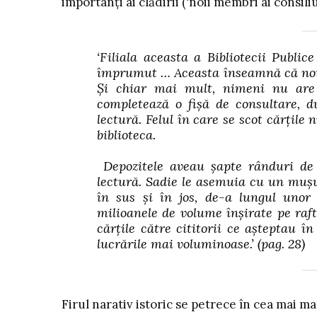
importanți ai clădirii (‘noii membri ai consil
‘Filiala aceasta a Bibliotecii Publ
împrumut … Aceasta înseamnă că noi n
Și chiar mai mult, nimeni nu are v
completează o fișă de consultare, d
lectură. Felul în care se scot cărțile
biblioteca.
Depozitele aveau șapte rânduri de 
lectură. Sadie le asemuia cu un mușu
în sus și în jos, de-a lungul unor
milioanele de volume înșirate pe raft
cărțile către cititorii ce așteptau în
lucrările mai voluminoase.’
(pag. 28)
Firul narativ istoric se petrece în cea mai ma