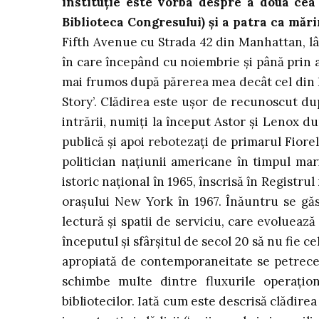
instituție este vorba despre a doua cea
Biblioteca Congresului) și a patra ca măr
Fifth Avenue cu Strada 42 din Manhattan, lâ
în care începând cu noiembrie și până prin ap
mai frumos după părerea mea decât cel din R
Story’. Clădirea este ușor de recunoscut după
intrării, numiți la început Astor și Lenox d
publică și apoi rebotezați de primarul Fiore
politician națiunii americane în timpul mar
istoric național în 1965, înscrisă în Registru
orașului New York în 1967. Înăuntru se găse
lectură și spatii de serviciu, care evolueaz
începutul și sfârșitul de secol 20 să nu fie 
apropiată de contemporaneitate se petrece î
schimbe multe dintre fluxurile operaționa
bibliotecilor. Iată cum este descrisă clădire