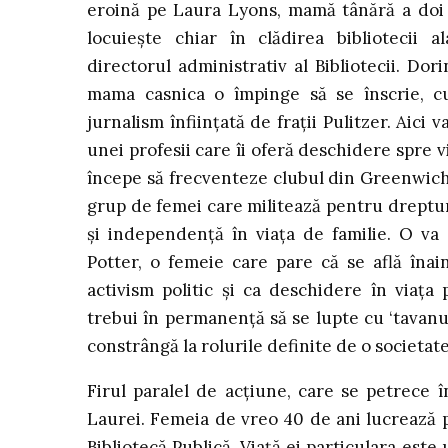
eroină pe Laura Lyons, mamă tânără a doi co
locuiește chiar în clădirea bibliotecii 
directorul administrativ al Bibliotecii. Dor
mama casnica o împinge să se înscrie, cu 
jurnalism înființată de frații Pulitzer. Aici
unei profesii care îi oferă deschidere spre vi
începe să frecventeze clubul din Greenwich
grup de femei care militează pentru dreptur
și independență în viața de familie. O va
Potter, o femeie care pare că se află înain
activism politic și ca deschidere în viața 
trebui în permanență să se lupte cu ‘tavanul 
constrângă la rolurile definite de o societate
Firul paralel de acțiune, care se petrece 
Laurei. Femeia de vreo 40 de ani lucrează pe
Bibliotecă Publică. Viață ei particulara este 