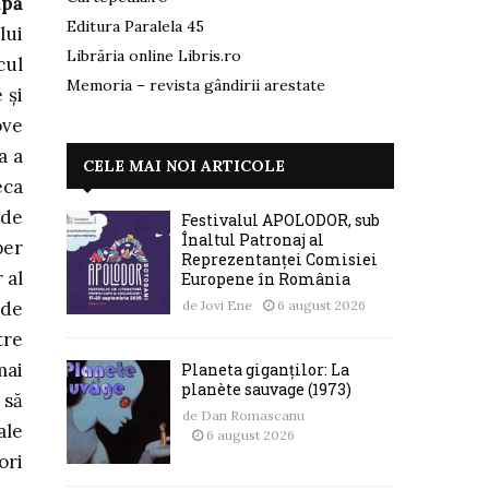
upă
Editura Paralela 45
lui
Librăria online Libris.ro
cul
Memoria – revista gândirii arestate
 și
ove
a a
CELE MAI NOI ARTICOLE
eca
 de
Festivalul APOLODOR, sub
Înaltul Patronaj al
per
Reprezentanței Comisiei
 al
Europene în România
de
Jovi Ene
6 august 2026
 de
tre
mai
Planeta giganților: La
planète sauvage (1973)
 să
de
Dan Romascanu
ale
6 august 2026
ori