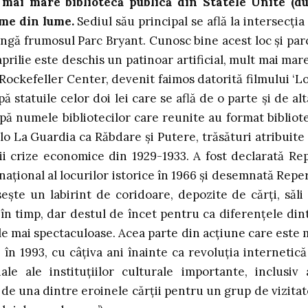
 mai mare bibliotecă publică din Statele Unite (d
ime din lume.
Sediul său principal se află la intersecția 
ngă frumosul Parc Bryant. Cunosc bine acest loc și par
rilie este deschis un patinoar artificial, mult mai mare
ockefeller Center, devenit faimos datorită filmului ‘L
 statuile celor doi lei care se află de o parte și de alt
upă numele bibliotecilor care reunite au format bibliot
llo La Guardia ca Răbdare și Putere, trăsături atribuite
ii crize economice din 1929-1933. A fost declarată Re
l național al locurilor istorice în 1966 și desemnată Reper
ște un labirint de coridoare, depozite de cărți, săli
ă în timp, dar destul de încet pentru ca diferențele din
cele mai spectaculoase. Acea parte din acțiune care este 
n 1993, cu câțiva ani înainte ca revoluția internetică
le ale instituțiilor culturale importante, inclusiv 
a de una dintre eroinele cărții pentru un grup de vizitat