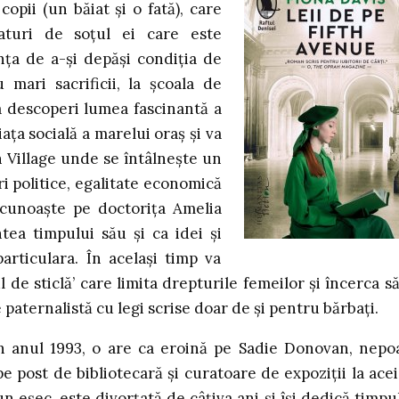
pii (un băiat și o fată), care
alaturi de soțul ei care este
ința de a-și depăși condiția de
mari sacrificii, la școala de
 va descoperi lumea fascinantă a
ața socială a marelui oraș și va
 Village unde se întâlnește un
i politice, egalitate economică
 cunoaște pe doctorița Amelia
tea timpului său și ca idei și
particulara. În același timp va
de sticlă’ care limita drepturile femeilor și încerca să
 paternalistă cu legi scrise doar de și pentru bărbați.
în anul 1993, o are ca eroină pe Sadie Donovan, nepo
 post de bibliotecară și curatoare de expoziții la acei
un eșec, este divorțată de câțiva ani și își dedică timpul