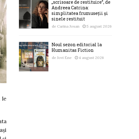
„scrisoare de restituire”, de
Andreea Catrina:
simplitatea frumuseții și
sinele restituit
de
Carina Josan
5 august 2026
Noul sezon editorial la
Humanitas Fiction
de
Jovi Ene
4 august 2026
 le
ata
ași
 și