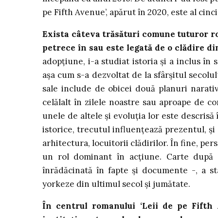
pe Fifth Avenue’, apărut în 2020, este al cinc
Exista câteva trăsături comune tuturor ro
petrece în sau este legată de o clădire d
adopțiune, i-a studiat istoria și a inclus în
așa cum s-a dezvoltat de la sfârșitul secolu
sale include de obicei două planuri narati
celălalt în zilele noastre sau aproape de c
unele de altele și evoluția lor este descrisă
istorice, trecutul influențează prezentul, și
arhitectura, locuitorii clădirilor. În fine, p
un rol dominant în acțiune. Carte după c
înrădăcinată în fapte și documente -, a sta
yorkeze din ultimul secol și jumătate.
În centrul romanului ‘Leii de pe Fifth