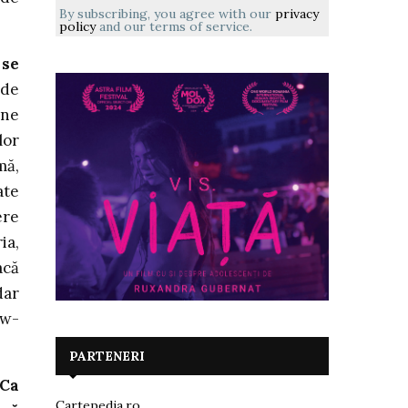
By subscribing, you agree with our
privacy
policy
and our terms of service.
 se
 de
ane
lor
mă,
ate
ere
ia,
acă
dar
ew-
PARTENERI
 Ca
Cartepedia.ro