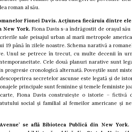
ilea roman al său.
manelor Fionei Davis. Acțiunea fiecăruia dintre ele
in New York.
Fiona Davis s-a îndrăgostit de orașul său
 scrierile sale peisajul urban al marii metropole americ
lui 19 până în zilele noastre. Schema narativă a romane
ve. Unul se petrece în trecut, cu multe decenii în ur
ontemporaneitate. Cele două planuri narative sunt leg
 în progresie cronologică alternată. Poveștile sunt mist
 descoperirea secretelor ascunse este legată și de istor
ersonajele principale sunt feminine și temele feministe jo
arte, Fiona Davis construiește o istorie – fictivă 
tutului social și familial al femeilor americane și n
 Avenue’ se află Bibioteca Publică din New York.