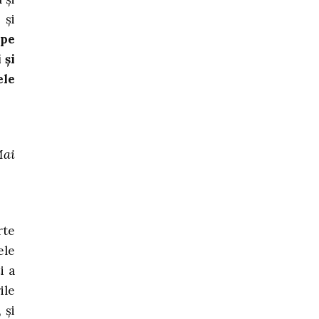
 și
upe
 și
ele
Mai
rte
ele
i a
ile
 și