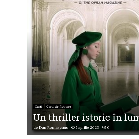
Carti
Carti de fictiune
Un thriller istoric în lu
de
Dan Romascanu
7 aprilie 2023
0