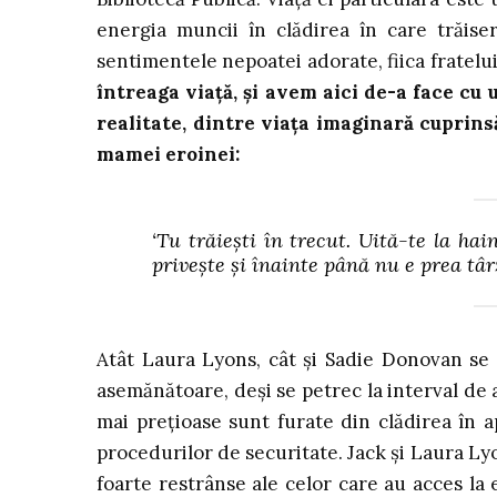
energia muncii în clădirea în care trăise
sentimentele nepoatei adorate, fiica fratelu
întreaga viață, și avem aici de-a face cu 
realitate, dintre viața imaginară cuprinsă
mamei eroinei:
‘Tu trăiești în trecut. Uită-te la hai
privește și înainte până nu e prea târz
Atât Laura Lyons, cât și Sadie Donovan se 
asemănătoare, deși se petrec la interval de
mai prețioase sunt furate din clădirea în ap
procedurilor de securitate. Jack și Laura Lyo
foarte restrânse ale celor care au acces la e