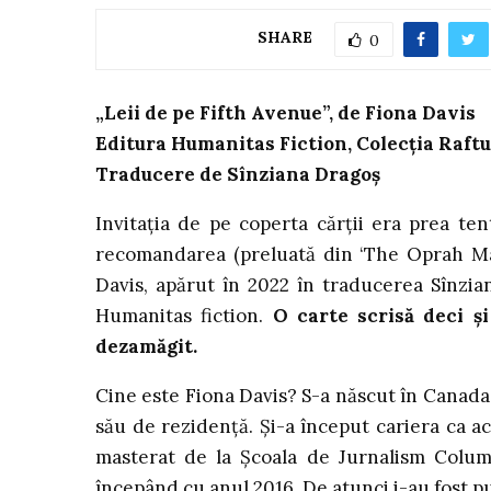
SHARE
0
„Leii de pe Fifth Avenue”, de Fiona Davis
Editura Humanitas Fiction, Colecția Raftul
Traducere de Sînziana Dragoș
Invitația de pe coperta cărții era prea ten
recomandarea (preluată din ‘The Oprah Mag
Davis, apărut în 2022 în traducerea Sînzian
Humanitas fiction.
O carte scrisă deci 
dezamăgit.
Cine este Fiona Davis? S-a născut în Canada 
său de rezidență. Și-a început cariera ca act
masterat de la Școala de Jurnalism Columbi
începând cu anul 2016. De atunci i-au fost pu