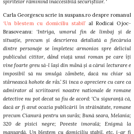
spiritelor rămînînd inaccesibilă securiştilor. ‘
Carla Georgescu scrie in suspans.ro despre romanul
‘Un blestem cu domiciliu stabil’
al Rodicai Ojoc-
Brasoveanu:
‘Intriga, umorul fin de limbaj şi de
situaţie, precum şi descrierea detaliată a fiecăruia
dintre personaje se împletesc armonios spre deliciul
publicului cititor, dând viaţă unui roman pe care îţi
vine foarte greu să-l laşi din mână şi a cărui lecturare e
imposibil să nu smulgă zâmbete, dacă nu chiar să
stârnească hohote de râs.’ Si inca o apreciere cu care ca
admirator al scriitoarei noastre nationale de romane
detective nu pot decat sa fiu de acord: ‘Cu siguranţă că,
dacă ar fi avut ocazia publicării în străinătate, romane
precum Cianură pentru un surâs; Bună seara, Melania;
320 de pisici negre; Poveste imorală; Enigmă la
mansardă, Un blestem cu domiciliu stabil, etc. i-ar fi