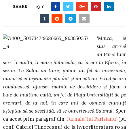
SHARE
0
‘Maică, je
suis arrivé
au Paris hier
soir. Îi multă, îi mare buluceala, ca la noi la Eforie, în
sezon. La Salon du livre, puhoi, un fel de mineriadă,
numa’ că ei ieşeau din pământ şi nu băteau. Fiind pe ora
românească, ajunsei înainte de deschidere și făcui o
baie de mulţime cultă, un fel de Piaţa Univrsităţii de pe
vremuri, de la noi, în care mii de oameni cuminţi
aşteptau să se deschidă, să se ouvertească Salonul.’
Sper
ca acest prim paragraf din
‘Jurnalu’ lui Parisianu’
(pt.
conf. Gabriel Timoceanu) de la hyperliteratura.ro sa