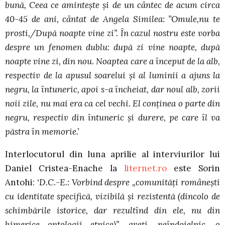
bună, Ceea ce aminteşte şi de un cântec de acum circa
40-45 de ani, cântat de Angela Similea: ”Omule,nu te
prosti,/După noapte vine zi”. În cazul nostru este vorba
despre un fenomen dublu: după zi vine noapte, după
noapte vine zi, din nou. Noaptea care a început de la alb,
respectiv de la apusul soarelui şi al luminii a ajuns la
negru, la întuneric, apoi s-a încheiat, dar noul alb, zorii
noii zile, nu mai era ca cel vechi. El conţinea o parte din
negru, respectiv din întuneric şi durere, pe care îl va
păstra în memorie.’
Interlocutorul din luna aprilie al interviurilor lui
Daniel Cristea-Enache la
liternet.ro
este Sorin
Antohi:
‘D.C.-E.: Vorbind despre „comunităţi româneşti
cu identitate specifică, vizibilă şi rezistentă (dincolo de
schimbările istorice, dar rezultînd din ele, nu din
himerice ontologii etnice)”, aveţi, neîndoielnic, o