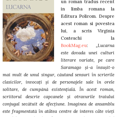
un roman tradus recent
in limba romana la
Editura Polirom. Despre
acest roman si povestea
lui, a scris Virginia
Costeschi la
BookMag.eu
:
„
Lucarna
este dovada unei culturi
literare variate, pe care
Saramago şi-a însuşit-o
mai mult de unul singur, căutand sensuri în scrierile
clasicilor, invocaţi şi de personajele sale în orele
solitare, de cumpănă existenţială. În acest roman,
scriitorul descrie capcanele şi otravurile traiului
conjugal secătuit de afecţiune. Imaginea de ansamblu
este fragmentată în atâtea centre de interes câte vieţi