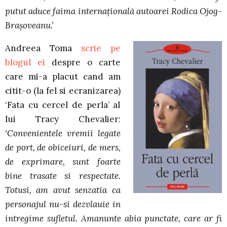
putut aduce faima internaţională autoarei Rodica Ojog-
Braşoveanu.’
Andreea Toma
scrie pe
blogul ei
despre o carte
care mi-a placut cand am
citit-o (la fel si ecranizarea)
‘Fata cu cercel de perla’ al
lui Tracy Chevalier:
‘Convenientele vremii legate
de port, de obiceiuri, de mers,
de exprimare, sunt foarte
bine trasate si respectate.
Totusi, am avut senzatia ca
personajul nu-si dezvlauie in
intregime sufletul. Amanunte abia punctate, care ar fi