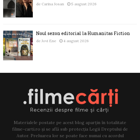
de
Carina Josan
5 august 2026
Noul sezon editorial la Humanitas Fiction
de
Jovi Ene
4 august 2026
Materialele postate pe acest blog aparțin în totalitate
filme-carti.ro și se află sub protecția Legii Dreptului de
Autor. Preluarea lor se poate face numai cu acordul