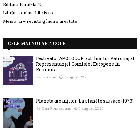
Editura Paralela 45
Librăria online Libris.ro
Memoria – revista gândirii arestate
CELE MAI NOI ARTICOLE
Festivalul APOLODOR, sub Înaltul Patronaj al
Reprezentanței Comisiei Europene în
România
de
Jovi Ene
6 august 2026
Planeta giganților: La planète sauvage (1973)
de
Dan Romascanu
6 august 2026