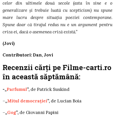
celor din ultimele două secole (asta în sine e o
generalizare şi trebuie luată cu scepticism) nu spune
mare lucru despre situaţia poeziei contemporane.
Spune doar că tirajul redus nu e un argument pentru
criza ei, dacă o asemenea criză există.”
(Jovi)
Contributori: Dan, Jovi
Recenzii cărţi pe Filme-carti.ro
în această săptămână:
-„
Parfumul
”,
de Patrick Suskind
–
„
Mitul democraţiei
”,
de Lucian Boia
–
„
Gog
”,
de Giovanni Papini