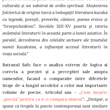
culturală și un substrat de ordin spiritual. Moștenirea
folclorică de origine turcă a îmbogățit literatura kazahă
cu legende, povești, proverbe, cântece, poeme eroice și
“liroepicheskimi”. Secolele XIII-XV poartă și istoria
avântului literaturii în această parte a lumii asiatice. În
paralel, dezvoltarea din celelalte sectoare ale ținutului
numit Kazahstan, a influențat accesul literaturii în
viața socială.”
Batranul Safo face o analiza extrem de logica si
corecta a poeziei şi a perceptiei sale asupra
oamenilor, facand o comparatie intre diferitele
tiraje de-a lungul secolelor a celor mai importante
volume de poezie. Articolul sau – „
Cum moarte
„poezia” pentru ca n-o cumpara nimeni
”:
„Desigur, a
spune că tirajele la poezie contemporană sunt similare