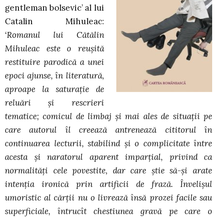
gentleman bolsevic’ al lui
Catalin Mihuleac:
‘Romanul lui Cătălin
Mihuleac este o reuşită
restituire parodică a unei
epoci ajunse, în literatură,
aproape la saturaţie de
reluări şi rescrieri
tematice; comicul de limbaj şi mai ales de situaţii pe
care autorul îl creează antrenează cititorul în
continuarea lecturii, stabilind şi o complicitate între
acesta şi naratorul aparent imparţial, privind ca
normalităţi cele povestite, dar care ştie să-şi arate
intenţia ironică prin artificii de frază. Învelişul
umoristic al cărţii nu o livrează însă prozei facile sau
superficiale, întrucît chestiunea gravă pe care o