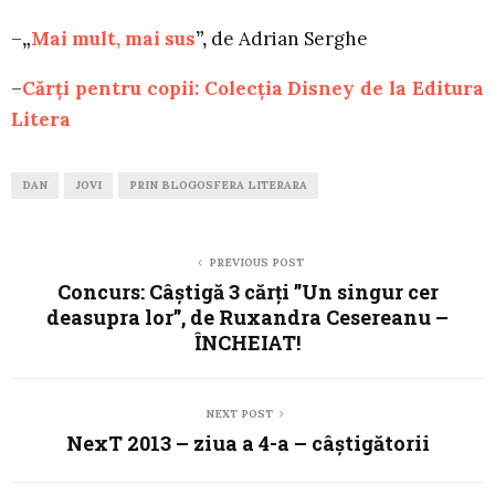
–
„
Mai mult, mai sus
”,
de Adrian Serghe
–
Cărţi pentru copii: Colecţia Disney de la Editura
Litera
DAN
JOVI
PRIN BLOGOSFERA LITERARA
PREVIOUS POST
Concurs: Câștigă 3 cărți ”Un singur cer
deasupra lor”, de Ruxandra Cesereanu –
ÎNCHEIAT!
NEXT POST
NexT 2013 – ziua a 4-a – câştigătorii