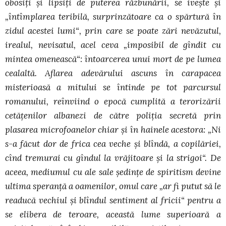
obosiţi şi lipsiţi de puterea răzbunării, se iveşte şi
„întîmplarea teribilă, surprinzătoare ca o spărtură în
zidul acestei lumi“, prin care se poate zări nevăzutul,
irealul, nevisatul, acel ceva „imposibil de gîndit cu
mintea omenească“: întoarcerea unui mort de pe lumea
cealaltă. Aflarea adevărului ascuns în carapacea
misterioasă a mitului se întinde pe tot parcursul
romanului, reînviind o epocă cumplită a terorizării
cetăţenilor albanezi de către poliţia secretă prin
plasarea microfoanelor chiar şi în hainele acestora: „Ni
s-a făcut dor de frica cea veche şi blîndă, a copilăriei,
cînd tremurai cu gîndul la vrăjitoare şi la strigoi“. De
aceea, mediumul cu ale sale şedinţe de spiritism devine
ultima speranţă a oamenilor, omul care „ar fi putut să le
readucă vechiul şi blîndul sentiment al fricii“ pentru a
se elibera de teroare, această lume superioară a