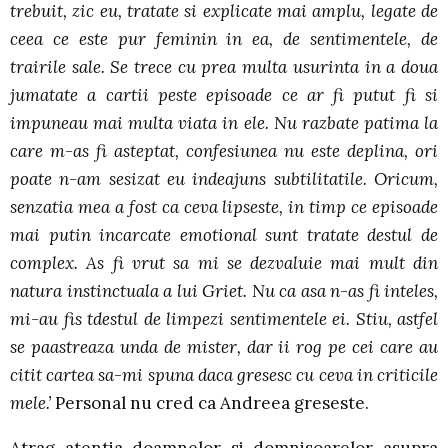
trebuit, zic eu, tratate si explicate mai amplu, legate de
ceea ce este pur feminin in ea, de sentimentele, de
trairile sale. Se trece cu prea multa usurinta in a doua
jumatate a cartii peste episoade ce ar fi putut fi si
impuneau mai multa viata in ele. Nu razbate patima la
care m-as fi asteptat, confesiunea nu este deplina, ori
poate n-am sesizat eu indeajuns subtilitatile. Oricum,
senzatia mea a fost ca ceva lipseste, in timp ce episoade
mai putin incarcate emotional sunt tratate destul de
complex. As fi vrut sa mi se dezvaluie mai mult din
natura instinctuala a lui Griet. Nu ca asa n-as fi inteles,
mi-au fis tdestul de limpezi sentimentele ei. Stiu, astfel
se paastreaza unda de mister, dar ii rog pe cei care au
citit cartea sa-mi spuna daca gresesc cu ceva in criticile
mele.’
Personal nu cred ca Andreea greseste.
Atrag atentia doamnelor si domnisoarelor asupra