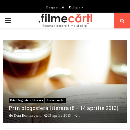
Despre noi
Echipa
PRIMARY
MENU
Prin blogosfera literara
Recomandat
Prin blogosfera literara (8 – 14 aprilie 2013)
de
Dan Romascanu
15 aprilie 2013
1