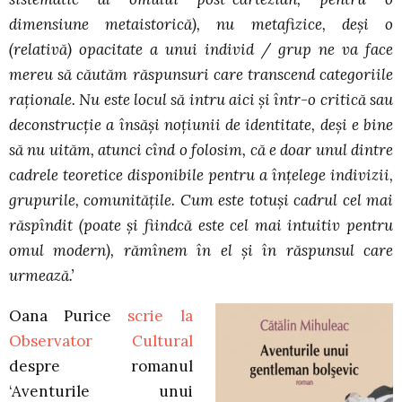
dimensiune metaistorică), nu metafizice, deşi o
(relativă) opacitate a unui individ / grup ne va face
mereu să căutăm răspunsuri care transcend categoriile
raţionale. Nu este locul să intru aici şi într-o critică sau
deconstrucţie a însăşi noţiunii de identitate, deşi e bine
să nu uităm, atunci cînd o folosim, că e doar unul dintre
cadrele teoretice disponibile pentru a înţelege indivizii,
grupurile, comunităţile. Cum este totuşi cadrul cel mai
răspîndit (poate şi fiindcă este cel mai intuitiv pentru
omul modern), rămînem în el şi în răspunsul care
urmează.’
Oana Purice
scrie la
Observator Cultural
despre romanul
‘Aventurile unui