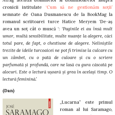
cronicii intitulate
‘Cum să ne gestionăm soţii’
semnate de Oana Dusmanescu de la BookMag la
romanul scriitoarei turce Hatice Meryem ‘De-aş
avea un soţ cât o muscă ‘:
‘Paginile ei au însă mult
umor, multă sensibilitate, multe nuanţe la alegere, căci
totul pare, de fapt, o chestiune de alegere. Neliniştile
trezite de ideile turcoaicei ne pot fi trimise la culcare cu
un zâmbet, cu o pată de culoare şi cu o scriere
parfumată şi profundă, care ne lasă cu gura căscată pe
alocuri. Este o lectură uşoară şi grea în acelaşi timp. O
lectură feminină.’
(Dan)
„Lucarna” este primul
roman al lui Saramago,