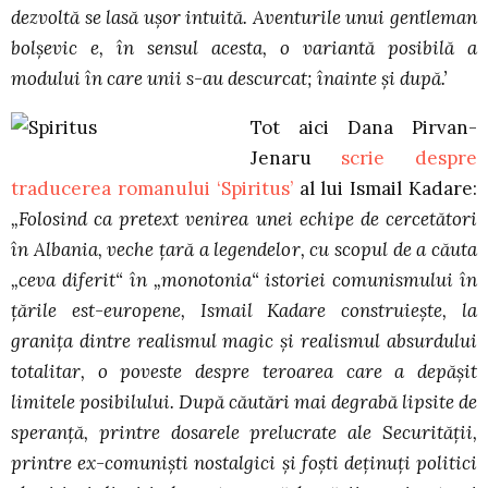
dezvoltă se lasă uşor intuită. Aventurile unui gentleman
bolşevic e, în sensul acesta, o variantă posibilă a
modului în care unii s-au descurcat; înainte şi după.’
Tot aici Dana Pirvan-
Jenaru
scrie despre
traducerea romanului ‘Spiritus’
al lui Ismail Kadare:
„Folosind ca pretext venirea unei echipe de cercetători
în Albania, veche ţară a legendelor, cu scopul de a căuta
„ceva diferit“ în „monotonia“ istoriei comunismului în
ţările est-europene, Ismail Kadare construieşte, la
graniţa dintre realismul magic şi realismul absurdului
totalitar, o poveste despre teroarea care a depăşit
limitele posibilului. După căutări mai degrabă lipsite de
speranţă, printre dosarele prelucrate ale Securităţii,
printre ex-comunişti nostalgici şi foşti deţinuţi politici