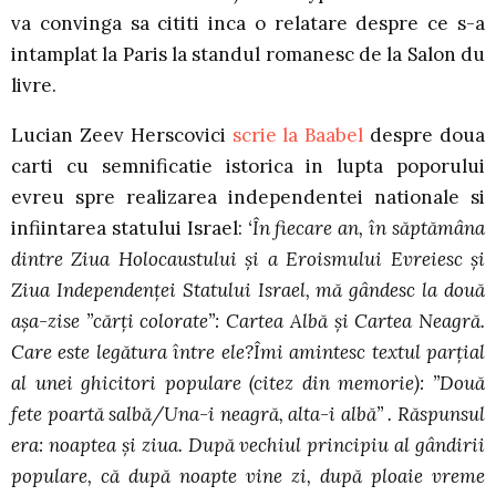
va convinga sa cititi inca o relatare despre ce s-a
intamplat la Paris la standul romanesc de la Salon du
livre.
Lucian Zeev Herscovici
scrie la Baabel
despre doua
carti cu semnificatie istorica in lupta poporului
evreu spre realizarea independentei nationale si
infiintarea statului Israel:
‘În fiecare an, în săptămâna
dintre Ziua Holocaustului şi a Eroismului Evreiesc şi
Ziua Independenţei Statului Israel, mă gândesc la două
aşa-zise ”cărţi colorate”: Cartea Albă şi Cartea Neagră.
Care este legătura între ele?Îmi amintesc textul parţial
al unei ghicitori populare (citez din memorie): ”Două
fete poartă salbă/Una-i neagră, alta-i albă” . Răspunsul
era: noaptea şi ziua. După vechiul principiu al gândirii
populare, că după noapte vine zi, după ploaie vreme