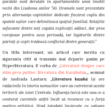
paralele sunt derulate în apartamentele unui imobil
vechi din Lisabona anilor ’50. Dramele sunt prezentate
prin alternanţa capitolelor dedicate fiecărui cuplu din
spatele uşilor care delimitează spaţiul familial. Relaţiile
sufocante dintre soţi capătă explicaţii adânci, dar prea
curajoase pentru acea perioadă, iar legăturile dintre
părinţi şi copii trădează conflictul dintre generaţii.”
Un titlu interesant, un articol care merita cu
siguranta citit si transmis mai departe gasim pe
Hyperliteratura. E vorba de „
Literaturi despre care
stim prea putine: literatura din Kazahstan
„, semnat
de Andrada Lautaru:
„
Literatura kazahă
își are
rădăcinile în istoria nomazilor care au cutreierat aceste
teritorii ale Asiei Centrale. Influența turcă este una ce a
conturat cuvintele astfel încât să rezoneze cu o forță
poetico-artistică, fiind totodată încărcate cu valoare