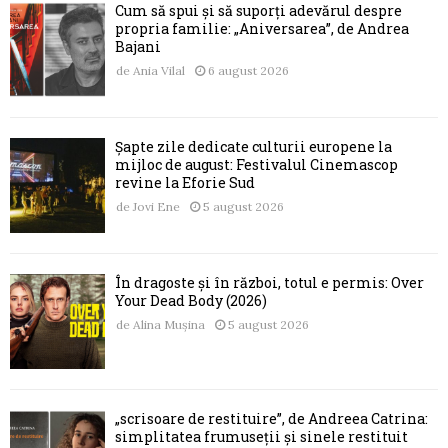
Cum să spui și să suporți adevărul despre
propria familie: „Aniversarea”, de Andrea
Bajani
de
Ania Vilal
6 august 2026
Șapte zile dedicate culturii europene la
mijloc de august: Festivalul Cinemascop
revine la Eforie Sud
de
Jovi Ene
5 august 2026
În dragoste și în război, totul e permis: Over
Your Dead Body (2026)
de
Alina Mușina
5 august 2026
„scrisoare de restituire”, de Andreea Catrina:
simplitatea frumuseții și sinele restituit