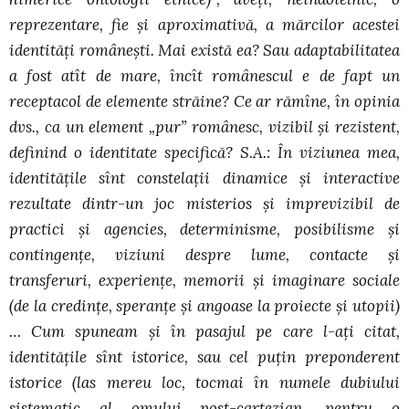
reprezentare, fie şi aproximativă, a mărcilor acestei
identităţi româneşti. Mai există ea? Sau adaptabilitatea
a fost atît de mare, încît românescul e de fapt un
receptacol de elemente străine? Ce ar rămîne, în opinia
dvs., ca un element „pur” românesc, vizibil şi rezistent,
definind o identitate specifică? S.A.: În viziunea mea,
identităţile sînt constelaţii dinamice şi interactive
rezultate dintr-un joc misterios şi imprevizibil de
practici şi agencies, determinisme, posibilisme şi
contingenţe, viziuni despre lume, contacte şi
transferuri, experienţe, memorii şi imaginare sociale
(de la credinţe, speranţe şi angoase la proiecte şi utopii)
… Cum spuneam şi în pasajul pe care l-aţi citat,
identităţile sînt istorice, sau cel puţin preponderent
istorice (las mereu loc, tocmai în numele dubiului
sistematic al omului post-cartezian, pentru o