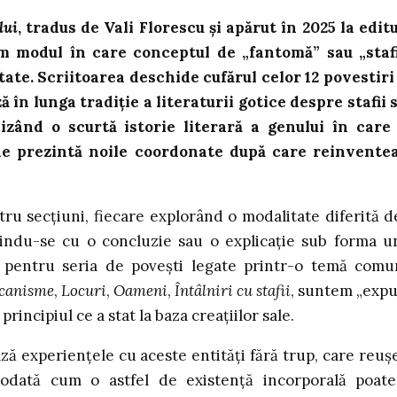
lui
, tradus de Vali Florescu și apărut în 2025 la edit
m modul în care conceptul de „fantomă” sau „staf
te. Scriitoarea deschide cufărul celor 12 povestiri
ă în lunga tradiție a literaturii gotice despre stafii 
izând o scurtă istorie literară a genului în care
 ne prezintă noile coordonate după care reinvente
tru secțiuni, fiecare explorând o modalitate diferită d
heindu-se cu o concluzie sau o explicație sub forma u
 pentru seria de povești legate printr-o temă comu
canisme
,
Locuri
,
Oameni
,
Întâlniri cu stafii
, suntem „expu
principiul ce a stat la baza creațiilor sale.
ază experiențele cu aceste entități fără trup, care reuș
otodată cum o astfel de existență incorporală poate