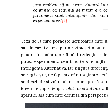
„Am realizat că nu eram singură în 
convinsă că scaunul de vizavi era o
fantomele sunt intangibile, dar nu 
experimentez.”
[1]
Teza de la care pornește scriitoarea este u
sau, în cazul ei, mai puțin rodnică din pun
gândul formulat spre finalul reflecției sale
putea experimenta sentimente și emoții? 
Inteligență Alternativă, iar singura diferență
se regăsește, de fapt, și definiția „fantome
se deschide și volumul, cu prima proză scur
ideea de „app” (eng.
mobile application
), a
apariție, așa cum este definită din perspecti