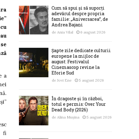
Cum să spui și să suporți
ura
adevărul despre propria
ie”
familie: „Aniversarea”, de
Andrea Bajani
 cu
de
Ania Vilal
6 august 2026
sau
 se
Șapte zile dedicate culturii
ază
europene la mijloc de
august: Festivalul
Cinemascop revine la
Eforie Sud
e a
de
Jovi Ene
5 august 2026
nei
nă.
În dragoste și în război,
și”
totul e permis: Over Your
Dead Body (2026)
de
Alina Mușina
5 august 2026
esc
 fi