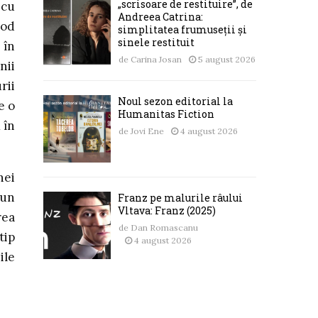
„scrisoare de restituire”, de
 cu
Andreea Catrina:
mod
simplitatea frumuseții și
sinele restituit
 în
de
Carina Josan
5 august 2026
nii
rii
Noul sezon editorial la
e o
Humanitas Fiction
 în
de
Jovi Ene
4 august 2026
nei
-un
Franz pe malurile râului
Vltava: Franz (2025)
rea
de
Dan Romascanu
tip
4 august 2026
ile