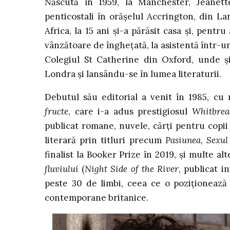
Născută în 1959, la Manchester, Jeanett
penticostali în orășelul Accrington, din La
Africa, la 15 ani și-a părăsit casa și, pentru
vânzătoare de înghețată, la asistentă într-u
Colegiul St Catherine din Oxford, unde și-
Londra și lansându-se în lumea literaturii.
Debutul său editorial a venit în 1985, cu
fructe
, care i-a adus prestigiosul
Whitbrea
publicat romane, nuvele, cărți pentru copii 
literară prin titluri precum
Pasiunea
,
Sexul 
finalist la Booker Prize în 2019, și multe al
fluviului
(
Night Side of the River
, publicat i
peste 30 de limbi, ceea ce o poziționează 
contemporane britanice.