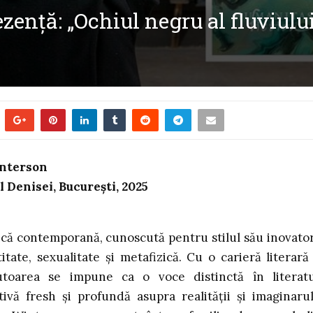
ență: „Ochiul negru al fluviului
interson
 Denisei, București, 2025
ică contemporană, cunoscută pentru stilul său inovator
ate, sexualitate și metafizică. Cu o carieră literară
utoarea se impune ca o voce distinctă în literat
ă fresh și profundă asupra realității și imaginarul