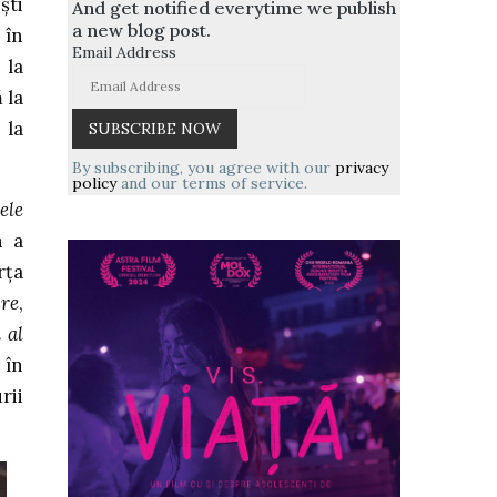
ști
And get notified everytime we publish
a new blog post.
 în
Email Address
 la
 la
 la
By subscribing, you agree with our
privacy
policy
and our terms of service.
ele
n a
rța
ire
,
 al
 în
rii