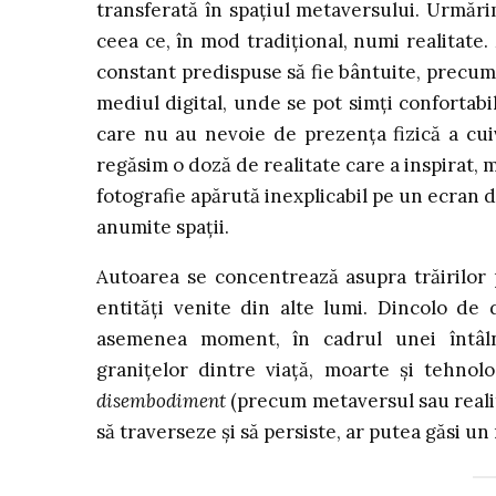
transferată în spațiul metaversului. Urmăr
ceea ce, în mod tradițional, numi realitat
constant predispuse să fie bântuite, precum și
mediul digital, unde se pot simți confortabi
care nu au nevoie de prezența fizică a cuiv
regăsim o doză de realitate care a inspirat, m
fotografie apărută inexplicabil pe un ecran 
anumite spații.
Autoarea se concentrează asupra trăirilor 
entități venite din alte lumi. Dincolo de 
asemenea moment, în cadrul unei întâlni
granițelor dintre viață, moarte și tehnol
disembodiment
(precum metaversul sau realităț
să traverseze și să persiste, ar putea găsi u