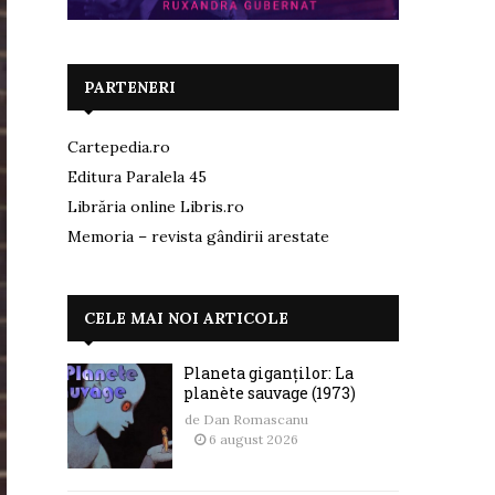
PARTENERI
Cartepedia.ro
Editura Paralela 45
Librăria online Libris.ro
Memoria – revista gândirii arestate
CELE MAI NOI ARTICOLE
Planeta giganților: La
planète sauvage (1973)
de
Dan Romascanu
6 august 2026