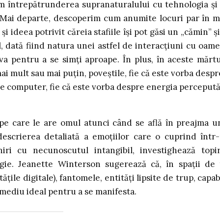
im întrepătrunderea supranaturalului cu tehnologia și
e. Mai departe, descoperim cum anumite locuri par în 
 ideea potrivit căreia stafiile își pot găsi un „cămin” și
l, dată fiind natura unei astfel de interacțiuni cu oame
a pentru a se simți aproape. În plus, în aceste mărtu
ai mult sau mai puțin, poveștile, fie că este vorba despr
de computer, fie că este vorba despre energia percepută
pe care le are omul atunci când se află în preajma u
descrierea detaliată a emoțiilor care o cuprind într
ri cu necunoscutul intangibil, investighează topi
ogie. Jeanette Winterson sugerează că, în spații de 
ile digitale), fantomele, entități lipsite de trup, capab
n mediu ideal pentru a se manifesta.