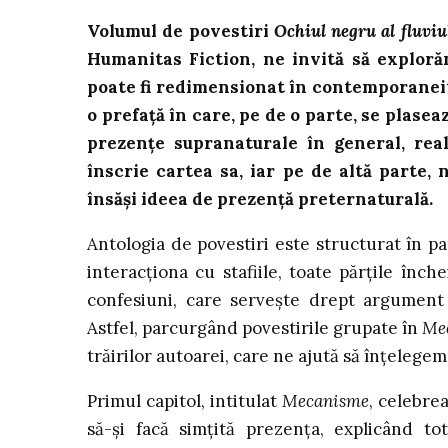
Volumul de povestiri
Ochiul negru al fluviu
Humanitas Fiction, ne invită să exploră
poate fi redimensionat în contemporaneita
o prefață în care, pe de o parte, se plaseaz
prezențe supranaturale în general, real
înscrie cartea sa, iar pe de altă parte,
însăși ideea de prezență preternaturală.
Antologia de povestiri este structurat în pa
interacționa cu stafiile, toate părțile înc
confesiuni, care servește drept argument
Astfel, parcurgând povestirile grupate în
Me
trăirilor autoarei, care ne ajută să înțelegem 
Primul capitol, intitulat
Mecanisme
, celebre
să-și facă simțită prezența, explicând t