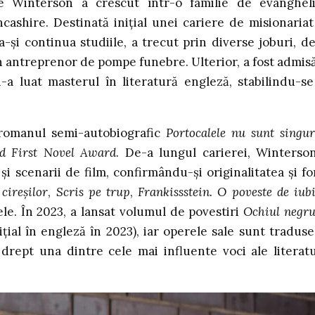
e Winterson a crescut într-o familie de evangheli
ncashire. Destinată inițial unei cariere de misionariat
 a-și continua studiile, a trecut prin diverse joburi, de
n antreprenor de pompe funebre. Ulterior, a fost admisă
a luat masterul în literatură engleză, stabilindu-se
 romanul semi-autobiografic
Portocalele nu sunt singur
d First Novel Award
. De-a lungul carierei, Winterso
și scenarii de film, confirmându-și originalitatea și fo
cireșilor
,
Scris pe trup
,
Frankissstein. O poveste de iub
tele. În 2023, a lansat volumul de povestiri
Ochiul negru
nițial în engleză în 2023), iar operele sale sunt traduse
drept una dintre cele mai influente voci ale literatu