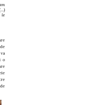
ram
(…)
 le
are
 de
 va
i o
are
eie
tre
 de