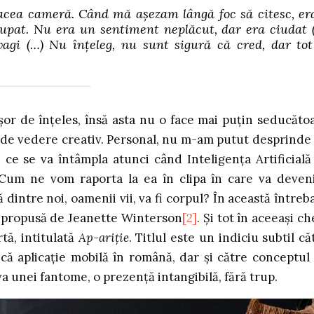
acea cameră. Când mă așezam lângă foc să citesc, e
cupat. Nu era un sentiment neplăcut, dar era ciudat 
vagi (…) Nu înțeleg, nu sunt sigură că cred, dar tot
șor de înțeles, însă asta nu o face mai puțin seducăto
ct de vedere creativ. Personal, nu m-am putut desprinde
: ce se va întâmpla atunci când Inteligența Artificială
Cum ne vom raporta la ea în clipa în care va deven
 dintre noi, oamenii vii, va fi corpul? În această întreb
i” propusă de Jeanette Winterson
[2]
. Și tot în aceeași ch
tă, intitulată
Ap-ariție
. Titlul este un indiciu subtil că
dică aplicație mobilă în română, dar și către conceptul
va unei fantome, o prezență intangibilă, fără trup.