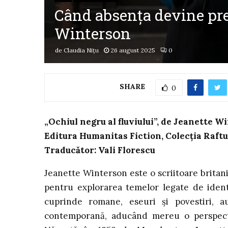
Când absența devine prez
Winterson
de
Claudia Nițu
26 august 2025
0
SHARE
0
„Ochiul negru al fluviului”, de Jeanette W
Editura Humanitas Fiction, Colecția Raftul
Traducător: Vali Florescu
Jeanette Winterson este o scriitoare britan
pentru explorarea temelor legate de identit
cuprinde romane, eseuri și povestiri, a
contemporană, aducând mereu o perspectiv