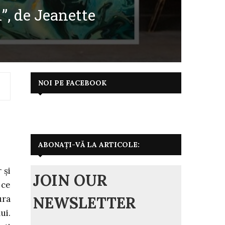
”, de Jeanette
NOI PE FACEBOOK
ABONAȚI-VĂ LA ARTICOLE:
 și
JOIN OUR
 ce
NEWSLETTER
ura
ui.