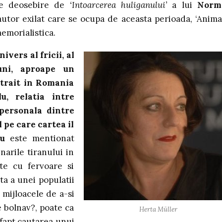
pre deosebire de
‘Intoarcerea huliganului’
a lui
Norm
utor exilat care se ocupa de aceasta perioada, ‘Anima
memorialistica.
vers al fricii, al
uni, aproape un
 trait in Romania
, relatia intre
 personala dintre
 pe care cartea il
u
este mentionat
narile tiranului in
te cu fervoare si
a a unei populatii
i mijloacele de a-si
e bolnav?, poate ca
Herta Müller
 fapt cautarea unui