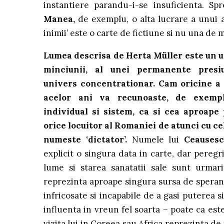
instantiere parandu-i-se insuficienta. S
Manea,
de exemplu, o alta lucrare a unui a
inimii’ este o carte de fictiune si nu una de 
Lumea descrisa de Herta Müller este un uni
minciunii, al unei permanente presi
univers concentrationar. Cam oricine a
acelor ani va recunoaste, de exemplu
individual si sistem, ca si cea aproape
orice locuitor al Romaniei de atunci cu cel
numeste ‘dictator’.
Numele lui
Ceausesc
explicit o singura data in carte, dar peregri
lume si starea sanatatii sale sunt urmari
reprezinta aproape singura sursa de sperant
infricosate si incapabile de a gasi puterea s
influenta in vreun fel soarta – poate ca est
vizita lui in Coreea sau Africa reprezinta de