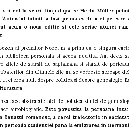
 articol la scurt timp dupa ce Herta Müller prim
 ‘Animalul inimii’ a fost prima carte a ei pe care
arut acum o noua editie si cele scrise atunci ra
e.
sezon al premiilor Nobel m-a prins cu o singura cart
n biblioteca personala si aceea necitita. Am decis sa
e zilele de sfarsit de saptamana si sfarsit de perioad
ezbaterilor din ultimele zile nu se vorbeste aproape de
ti, ci prea mult despre politica si despre genealogie. E
iteratura
.
sa face abstractie nici de politica si nici de genealog
 aer autobiografic.
Este povestita la persoana intai
n Banatul romanesc, a carei traiectorie in societa
in perioada studentiei pana la emigrarea in Germani