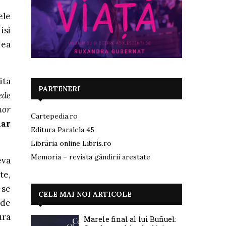
ele
isi
 ea
ita
PARTENERI
ede
mor
Cartepedia.ro
dar
Editura Paralela 45
Librăria online Libris.ro
Memoria – revista gândirii arestate
eva
te,
-se
CELE MAI NOI ARTICOLE
 de
ura
Marele final al lui Buñuel: