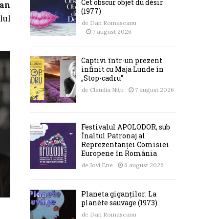
Cet obscur objet du désir
an
(1977)
lul
de
Dan Romascanu
7 august 2026
Captivi într-un prezent
infinit cu Maja Lunde în
„Stop-cadru”
de
Claudia Nițu
7 august 2026
Festivalul APOLODOR, sub
Înaltul Patronaj al
Reprezentanței Comisiei
Europene în România
de
Jovi Ene
6 august 2026
Planeta giganților: La
planète sauvage (1973)
de
Dan Romascanu