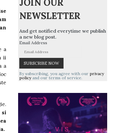
JOIN OUR
ise
NEWSLETTER
 am
man
And get notified everytime we publish
a new blog post.
Email Address
e a
 ii
a a
By subscribing, you agree with our
privacy
loc
policy
and our terms of service.
ste
ie.
 si
tea
a.