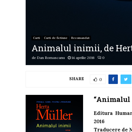
Carti
Carti de fictiune
Recomandat
Animalul inimii, de Her
de
Dan Romascanu
14 aprilie 2016
0
SHARE
0
“Animalul 
Editura Humani
2016
Traducere de N