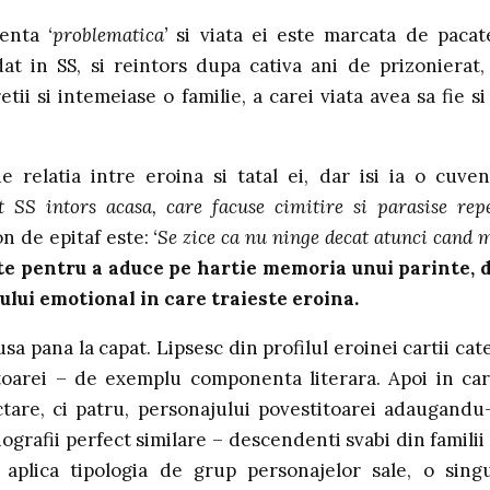
ndenta
‘problematica’
si viata ei este marcata de pacat
at in SS, si reintors dupa cativa ani de prizonierat, 
ii si intemeiase o familie, a carei viata avea sa fie si
 relatia intre eroina si tatal ei, dar isi ia o cuven
 SS intors acasa, care facuse cimitire si parasise rep
on de epitaf este:
‘Se zice ca nu ninge decat atunci cand 
e pentru a aduce pe hartie memoria unui parinte, 
dului emotional in care traieste eroina.
sa pana la capat. Lipsesc din profilul eroinei cartii cat
toarei – de exemplu componenta literara. Apoi in car
ctare, ci patru, personajului povestitoarei adaugandu
iografii perfect similare – descendenti svabi din familii
 aplica tipologia de grup personajelor sale, o sing