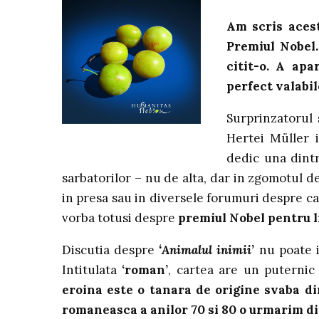
Am scris acest
Premiul Nobel.
citit-o. A ap
perfect valabil
Surprinzatorul 
Hertei Müller i
dedic una dintr
sarbatorilor – nu de alta, dar in zgomotul d
in presa sau in diversele forumuri despre car
vorba totusi despre
premiul Nobel pentru l
Discutia despre
‘Animalul inimii’
nu poate in
Intitulata
‘roman’
, cartea are un puternic
eroina este o tanara de origine svaba di
romaneasca a anilor 70 si 80 o urmarim d