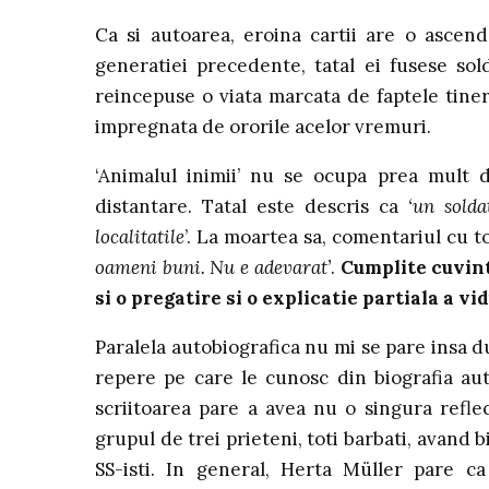
Ca si autoarea, eroina cartii are o asce
generatiei precedente, tatal ei fusese sold
reincepuse o viata marcata de faptele tineret
impregnata de ororile acelor vremuri.
‘Animalul inimii’ nu se ocupa prea mult de
distantare. Tatal este descris ca
‘un soldat
localitatile
’. La moartea sa, comentariul cu t
oameni buni. Nu e adevarat’
.
Cumplite cuvint
si o pregatire si o explicatie partiala a vi
Paralela autobiografica nu mi se pare insa du
repere pe care le cunosc din biografia au
scriitoarea pare a avea nu o singura refle
grupul de trei prieteni, toti barbati, avand b
SS-isti. In general, Herta Müller pare ca