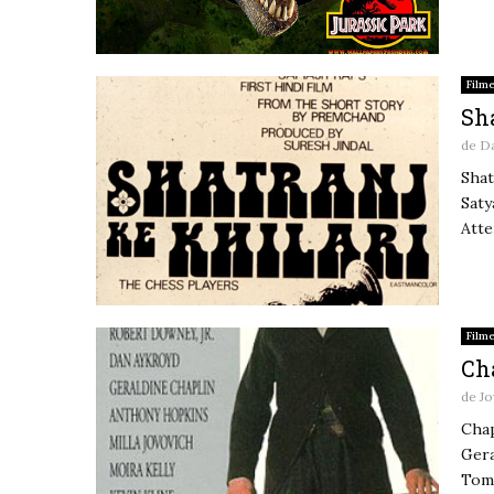
Film
Sha
de
D
Shat
Saty
Atte
Film
Cha
de
Jo
Chap
Gera
Tome