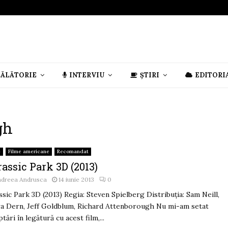
CĂLĂTORIE
INTERVIU
ȘTIRI
EDITORI
gh
e
Filme americane
Recomandat
assic Park 3D (2013)
ndreea Andrusca
14 iunie 2013
0
ssic Park 3D (2013) Regia: Steven Spielberg Distribuția: Sam Neill,
a Dern, Jeff Goldblum, Richard Attenborough Nu mi-am setat
ptări în legătură cu acest film,...