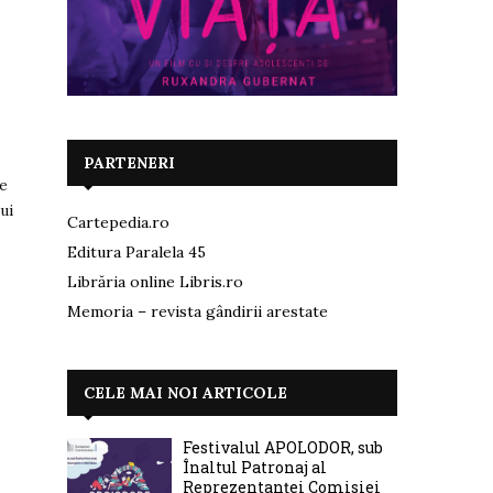
PARTENERI
ce
ui
Cartepedia.ro
Editura Paralela 45
Librăria online Libris.ro
Memoria – revista gândirii arestate
CELE MAI NOI ARTICOLE
Festivalul APOLODOR, sub
Înaltul Patronaj al
Reprezentanței Comisiei