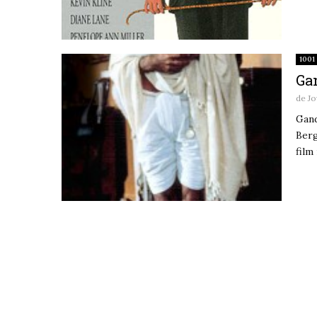
1001 
Ga
de
Jo
Gand
Berg
film