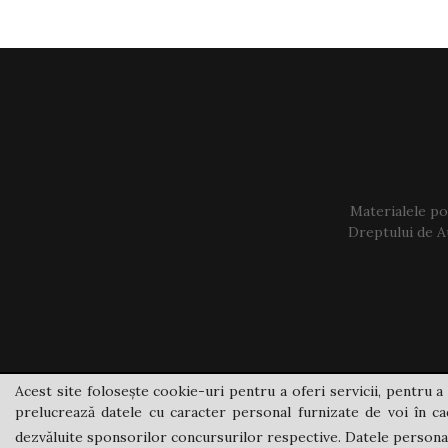
Materialele pos
Dreptului de Au
Acest site folosește cookie-uri pentru a oferi servicii, pentru a 
prelucrează datele cu caracter personal furnizate de voi în cad
dezvăluite sponsorilor concursurilor respective. Datele personale