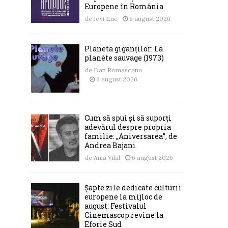
Europene în România
de
Jovi Ene
6 august 2026
Planeta giganților: La
planète sauvage (1973)
de
Dan Romascanu
6 august 2026
Cum să spui și să suporți
adevărul despre propria
familie: „Aniversarea”, de
Andrea Bajani
de
Ania Vilal
6 august 2026
Șapte zile dedicate culturii
europene la mijloc de
august: Festivalul
Cinemascop revine la
Eforie Sud