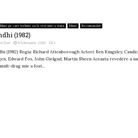
filme pe care trebuie sa le vezi intr-o viata
Filme
Recomandat
ndhi (1982)
vi Ene
9 februarie 2010
1
hi (1982) Regia: Richard Attenborough Actori: Ben Kingsley, Candi
en, Edward Fox, John Gielgud, Martin Sheen Aceasta revedere a un
 mult-drag mie a fost...