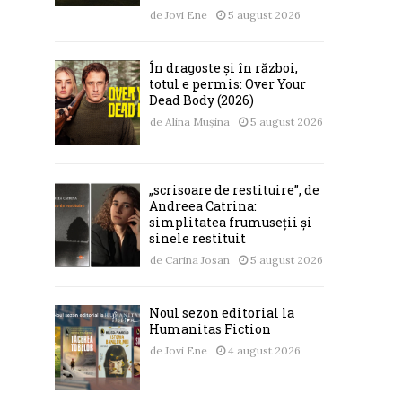
de
Jovi Ene
5 august 2026
În dragoste și în război,
totul e permis: Over Your
Dead Body (2026)
de
Alina Mușina
5 august 2026
„scrisoare de restituire”, de
Andreea Catrina:
simplitatea frumuseții și
sinele restituit
de
Carina Josan
5 august 2026
Noul sezon editorial la
Humanitas Fiction
de
Jovi Ene
4 august 2026