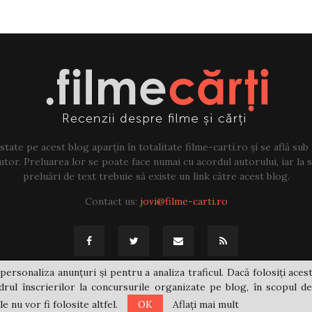
tate pe acest blog aparțin în totalitate filme-carti.ro și se află sub
tor. Preluarea lor se poate face numai cu acordul autorului, iar la sf
preluări de text trebuie să existe un link către acest blog.
Contact us:
jovi@filme-carti.ro
personaliza anunțuri și pentru a analiza traficul. Dacă folosiți acest
rul înscrierilor la concursurile organizate pe blog, în scopul de
 nu vor fi folosite altfel.
OK
Aflați mai mult
@2021 - filme-carti.ro