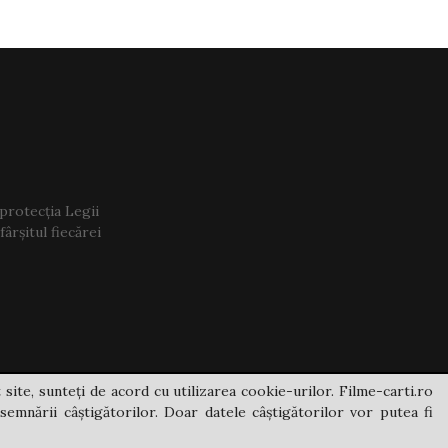
 protecția Legii
ârșitul fiecărei
 site, sunteți de acord cu utilizarea cookie-urilor. Filme-carti.ro
semnării câștigătorilor. Doar datele câștigătorilor vor putea fi