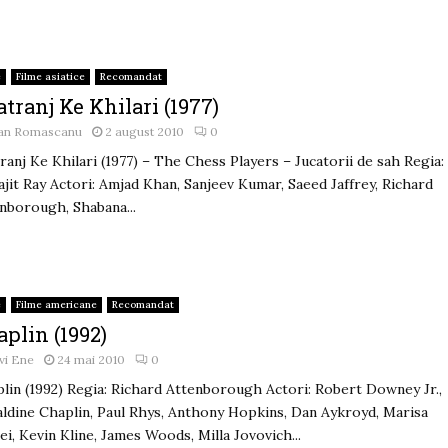
e
Filme asiatice
Recomandat
tranj Ke Khilari (1977)
an Romascanu
2 august 2010
0
ranj Ke Khilari (1977) – The Chess Players – Jucatorii de sah Regia:
ajit Ray Actori: Amjad Khan, Sanjeev Kumar, Saeed Jaffrey, Richard
nborough, Shabana...
e
Filme americane
Recomandat
plin (1992)
vi Ene
24 mai 2010
0
lin (1992) Regia: Richard Attenborough Actori: Robert Downey Jr.,
ldine Chaplin, Paul Rhys, Anthony Hopkins, Dan Aykroyd, Marisa
i, Kevin Kline, James Woods, Milla Jovovich...