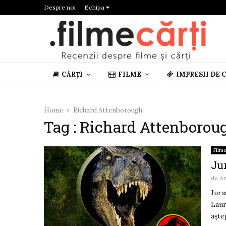
Despre noi
Echipa
CĂRȚI
FILME
IMPRESII DE 
Home
Richard Attenborough
Tag : Richard Attenborou
Film
Jur
de
A
Jura
Laur
aște