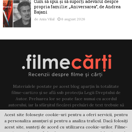
Cum să spui și să suporți adevărul despre
propria familie: „Aniversarea”, de Andrea
Bajani
de
Ania Vilal
6 august 2026
Materialele postate pe acest blog aparțin în totalitate
filme-carti.ro și se află sub protecția Legii Dreptului de
Autor. Preluarea lor se poate face numai cu acordul
autorului, iar la sfârșitul fiecărei preluări de text trebuie să
existe un link către acest blog.
Acest site folosește cookie-uri pentru a oferi servicii, pentru
a personaliza anunțuri și pentru a analiza traficul. Dacă folosiți
Contact us:
jovi@filme-carti.ro
acest site, sunteți de acord cu utilizarea cookie-urilor. Filme-