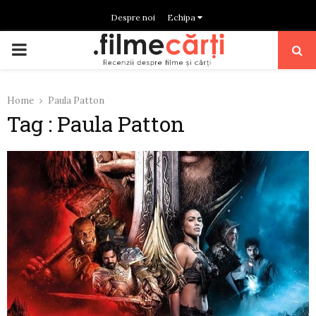
Despre noi
Echipa
PRIMARY
MENU
Home
Paula Patton
Tag : Paula Patton