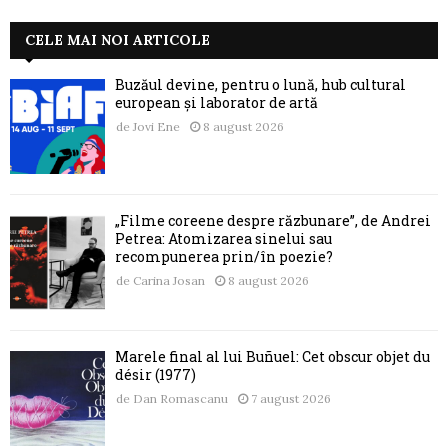
CELE MAI NOI ARTICOLE
Buzăul devine, pentru o lună, hub cultural
european și laborator de artă
de
Jovi Ene
8 august 2026
„Filme coreene despre răzbunare”, de Andrei
Petrea: Atomizarea sinelui sau
recompunerea prin/în poezie?
de
Carina Josan
8 august 2026
Marele final al lui Buñuel: Cet obscur objet du
désir (1977)
de
Dan Romascanu
7 august 2026