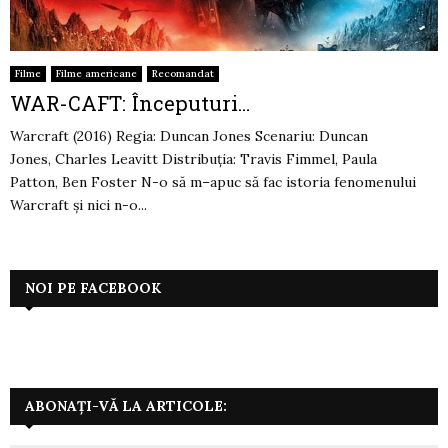
Filme
Filme americane
Recomandat
WAR-CAFT: Începuturi…
Warcraft (2016) Regia: Duncan Jones Scenariu: Duncan
Jones, Charles Leavitt Distribuția: Travis Fimmel, Paula
Patton, Ben Foster N-o să m–apuc să fac istoria fenomenului
Warcraft și nici n-o...
NOI PE FACEBOOK
ABONAȚI-VĂ LA ARTICOLE: