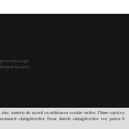
 protecția Legii
ârșitul fiecărei
 site, sunteți de acord cu utilizarea cookie-urilor. Filme-carti.ro
semnării câștigătorilor. Doar datele câștigătorilor vor putea fi