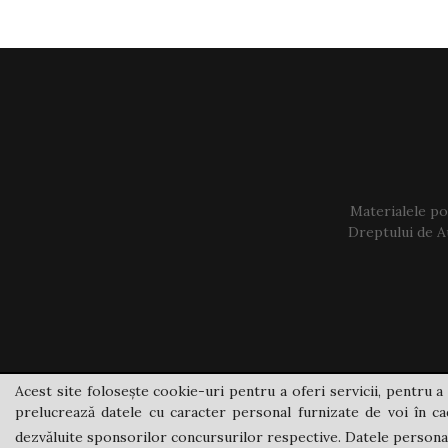
Materialele pos
Dreptului de Au
Acest site folosește cookie-uri pentru a oferi servicii, pentru a 
prelucrează datele cu caracter personal furnizate de voi în cad
dezvăluite sponsorilor concursurilor respective. Datele personale