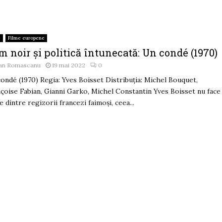
e
Filme europene
m noir și politică întunecată: Un condé (1970)
an Romascanu
19 mai 2022
0
ondé (1970) Regia: Yves Boisset Distribuția: Michel Bouquet,
çoise Fabian, Gianni Garko, Michel Constantin Yves Boisset nu face
e dintre regizorii francezi faimoși, ceea...