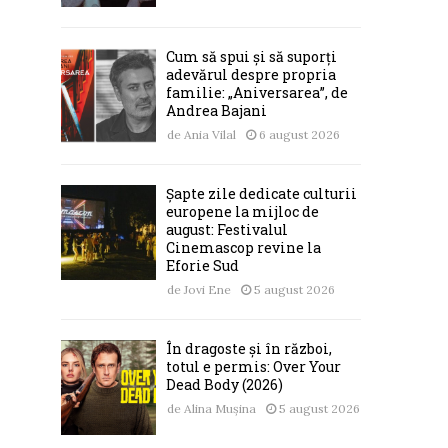
Cum să spui și să suporți
adevărul despre propria
familie: „Aniversarea”, de
Andrea Bajani
de
Ania Vilal
6 august 2026
Șapte zile dedicate culturii
europene la mijloc de
august: Festivalul
Cinemascop revine la
Eforie Sud
de
Jovi Ene
5 august 2026
În dragoste și în război,
totul e permis: Over Your
Dead Body (2026)
de
Alina Mușina
5 august 2026