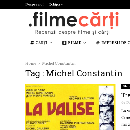
Despre noi
Echipa
CĂRȚI
FILME
IMPRESII DE 
Home
Michel Constantin
Tag : Michel Constantin
Film
Tre
de
D
La v
Cons
moti