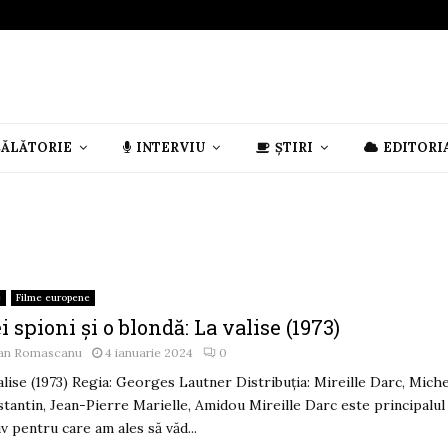
CĂLĂTORIE
INTERVIU
ȘTIRI
EDITORI
e
Filme europene
i spioni și o blondă: La valise (1973)
an Romascanu
4 ianuarie 2024
0
alise (1973) Regia: Georges Lautner Distribuția: Mireille Darc, Miche
tantin, Jean-Pierre Marielle, Amidou Mireille Darc este principalul
v pentru care am ales să văd...