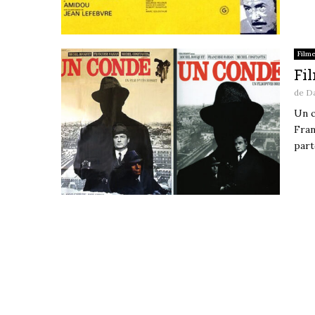
Film
Fil
de
D
Un c
Fran
part