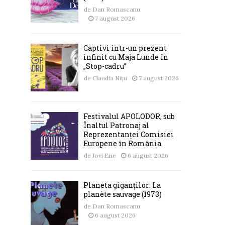
de
Dan Romascanu
7 august 2026
Captivi într-un prezent
infinit cu Maja Lunde în
„Stop-cadru”
de
Claudia Nițu
7 august 2026
Festivalul APOLODOR, sub
Înaltul Patronaj al
Reprezentanței Comisiei
Europene în România
de
Jovi Ene
6 august 2026
Planeta giganților: La
planète sauvage (1973)
de
Dan Romascanu
6 august 2026