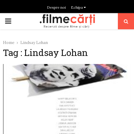
Despre noi
Echipa
PRIMARY
MENU
Home
Lindsay Lohan
Tag : Lindsay Lohan