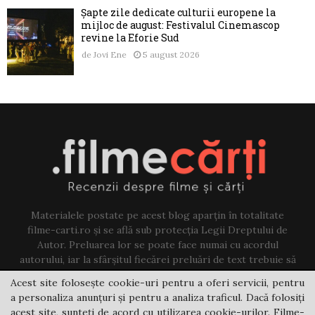
Șapte zile dedicate culturii europene la
mijloc de august: Festivalul Cinemascop
revine la Eforie Sud
de
Jovi Ene
5 august 2026
Materialele postate pe acest blog aparțin în totalitate
filme-carti.ro și se află sub protecția Legii Dreptului de
Autor. Preluarea lor se poate face numai cu acordul
autorului, iar la sfârșitul fiecărei preluări de text trebuie să
existe un link către acest blog.
Acest site folosește cookie-uri pentru a oferi servicii, pentru
a personaliza anunțuri și pentru a analiza traficul. Dacă folosiți
Contact us:
jovi@filme-carti.ro
acest site, sunteți de acord cu utilizarea cookie-urilor. Filme-