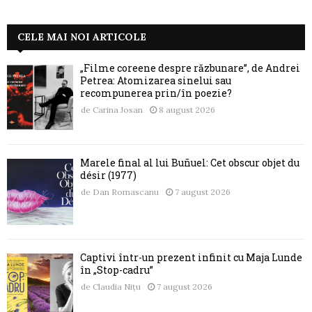
CELE MAI NOI ARTICOLE
„Filme coreene despre răzbunare”, de Andrei
Petrea: Atomizarea sinelui sau
recompunerea prin/în poezie?
de
Carina Josan
8 august 2026
Marele final al lui Buñuel: Cet obscur objet du
désir (1977)
de
Dan Romascanu
7 august 2026
Captivi într-un prezent infinit cu Maja Lunde
în „Stop-cadru”
de
Claudia Nițu
7 august 2026