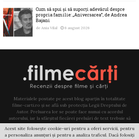
Cum să spui și să suporți adevărul despre
propria familie: „Aniversarea”, de Andrea
Bajani
de
Ania Vilal
6 august 2026
Materialele postate pe acest blog aparțin în totalitate
filme-carti.ro și se află sub protecția Legii Dreptului de
Autor. Preluarea lor se poate face numai cu acordul
autorului, iar la sfârșitul fiecărei preluări de text trebuie să
existe un link către acest blog.
Acest site folosește cookie-uri pentru a oferi servicii, pentru
a personaliza anunțuri și pentru a analiza traficul. Dacă folosiți
Contact us:
jovi@filme-carti.ro