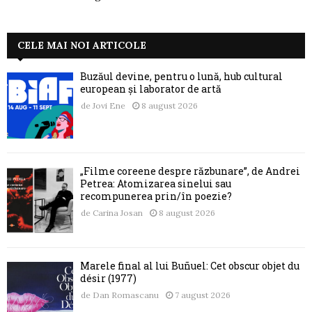
CELE MAI NOI ARTICOLE
Buzăul devine, pentru o lună, hub cultural
european și laborator de artă
de
Jovi Ene
8 august 2026
„Filme coreene despre răzbunare”, de Andrei
Petrea: Atomizarea sinelui sau
recompunerea prin/în poezie?
de
Carina Josan
8 august 2026
Marele final al lui Buñuel: Cet obscur objet du
désir (1977)
de
Dan Romascanu
7 august 2026