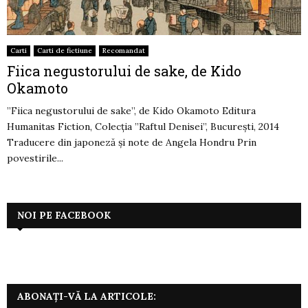
Carti
Carti de fictiune
Recomandat
Fiica negustorului de sake, de Kido
Okamoto
”Fiica negustorului de sake”, de Kido Okamoto Editura
Humanitas Fiction, Colecția ”Raftul Denisei”, București, 2014
Traducere din japoneză și note de Angela Hondru Prin
povestirile...
NOI PE FACEBOOK
ABONAȚI-VĂ LA ARTICOLE: