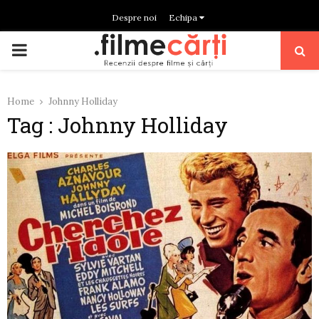
Despre noi
Echipa
PRIMARY
MENU
Home
Johnny Holliday
Tag : Johnny Holliday