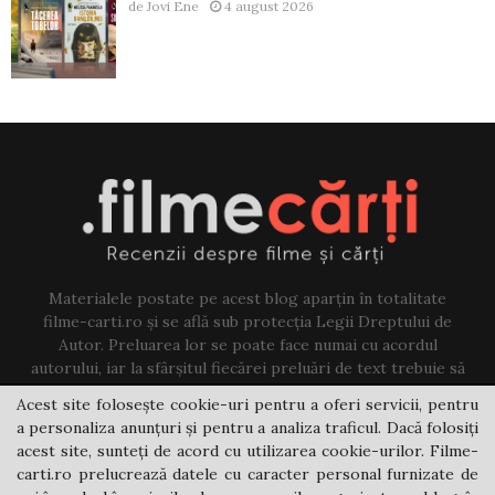
de
Jovi Ene
4 august 2026
Materialele postate pe acest blog aparțin în totalitate
filme-carti.ro și se află sub protecția Legii Dreptului de
Autor. Preluarea lor se poate face numai cu acordul
autorului, iar la sfârșitul fiecărei preluări de text trebuie să
existe un link către acest blog.
Acest site folosește cookie-uri pentru a oferi servicii, pentru
a personaliza anunțuri și pentru a analiza traficul. Dacă folosiți
Contact us:
jovi@filme-carti.ro
acest site, sunteți de acord cu utilizarea cookie-urilor. Filme-
carti.ro prelucrează datele cu caracter personal furnizate de