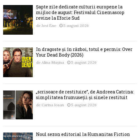
Șapte zile dedicate culturii europene la
mijloc de august: Festivalul Cinemascop
revine la Eforie Sud
de
Jovi Ene
5 august 2026
În dragoste și în război, totul e permis: Over
Your Dead Body (2026)
de
Alina Mușina
5 august 2026
„scrisoare de restituire”, de Andreea Catrina:
simplitatea frumuseții și sinele restituit
de
Carina Josan
5 august 2026
Noul sezon editorial la Humanitas Fiction