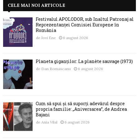
CELE MAI NOI ARTICOLE
Festivalul APOLODOR, sub Înaltul Patronaj al
Reprezentanței Comisiei Europene în
România
de
Jovi Ene
6 august 2026
Planeta giganților: La planète sauvage (1973)
de
Dan Romascanu
6 august 2026
Cum să spui și să suporți adevărul despre
propria familie: „Aniversarea”, de Andrea
Bajani
de
Ania Vilal
6 august 2026