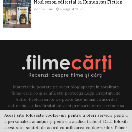
Noul sezon editorial la Humanitas Fiction
de
Jovi Ene
4 august 2026
Materialele postate pe acest blog aparțin în totalitate
filme-carti.ro și se află sub protecția Legii Dreptului de
Autor. Preluarea lor se poate face numai cu acordul
autorului, iar la sfârșitul fiecărei preluări de text trebuie să
existe un link către acest blog.
Acest site folosește cookie-uri pentru a oferi servicii, pentru
a personaliza anunțuri și pentru a analiza traficul. Dacă folosiți
Contact us:
jovi@filme-carti.ro
acest site, sunteți de acord cu utilizarea cookie-urilor. Filme-