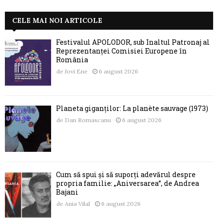
CELE MAI NOI ARTICOLE
Festivalul APOLODOR, sub Înaltul Patronaj al
Reprezentanței Comisiei Europene în
România
de
Jovi Ene
6 august 2026
Planeta giganților: La planète sauvage (1973)
de
Dan Romascanu
6 august 2026
Cum să spui și să suporți adevărul despre
propria familie: „Aniversarea”, de Andrea
Bajani
de
Ania Vilal
6 august 2026