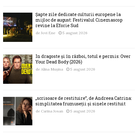
Șapte zile dedicate culturii europene la
mijloc de august: Festivalul Cinemascop
revine la Eforie Sud
de
Jovi Ene
5 august 2026
În dragoste și în război, totul e permis: Over
Your Dead Body (2026)
de
Alina Mușina
5 august 2026
„scrisoare de restituire”, de Andreea Catrina:
simplitatea frumuseții și sinele restituit
de
Carina Josan
5 august 2026