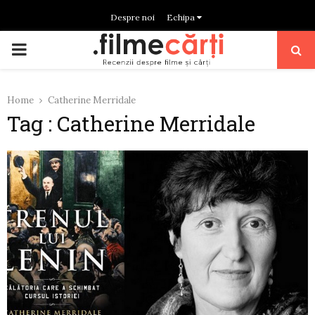
Despre noi
Echipa
PRIMARY
MENU
Home
Catherine Merridale
Tag : Catherine Merridale