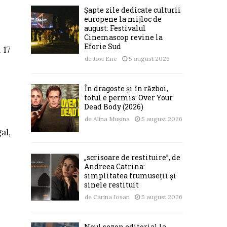
Șapte zile dedicate culturii
europene la mijloc de
august: Festivalul
Cinemascop revine la
Eforie Sud
 17
de
Jovi Ene
5 august 2026
În dragoste și în război,
totul e permis: Over Your
Dead Body (2026)
de
Alina Mușina
5 august 2026
al,
„scrisoare de restituire”, de
Andreea Catrina:
simplitatea frumuseții și
sinele restituit
de
Carina Josan
5 august 2026
Noul sezon editorial la