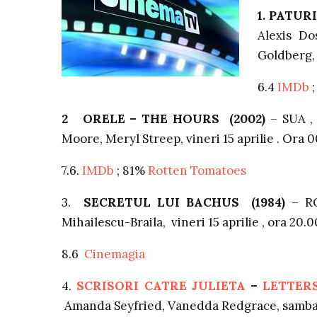
1. PATUR
Alexis Do
Goldberg, 
6.4
IMDb
;
2 ORELE – THE HOURS (2002)
– SUA , 
Moore, Meryl Streep, vineri 15 aprilie . Ora
7.6.
IMDb
; 81%
Rotten Tomatoes
3.
SECRETUL LUI BACHUS (1984)
– RO
Mihailescu-Braila, vineri 15 aprilie , ora 2
8.6
Cinemagia
4.
SCRISORI CATRE JULIETA
–
LETTERS
Amanda Seyfried, Vanedda Redgrace, sambat