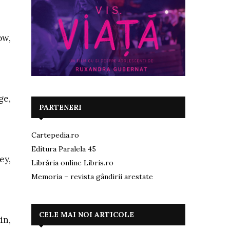
ow,
ge,
PARTENERI
Cartepedia.ro
Editura Paralela 45
ey,
Librăria online Libris.ro
Memoria – revista gândirii arestate
CELE MAI NOI ARTICOLE
in,