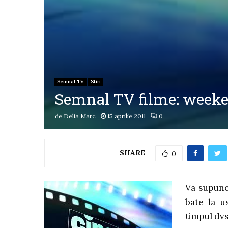
Semnal TV
Stiri
Semnal TV filme: weeken
de
Delia Marc
15 aprilie 2011
0
SHARE
0
Va supune
bate la u
timpul dvs