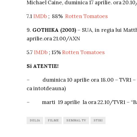
Michael Caine, duminica 17 aprilie. ora 20.1
7.1
IMDb
; 88%
Rotten Tomatoes
9.
GOTHIKA (2003)
– SUA, in regia lui Matt
aprilie.ora 21.00/AXN
5.7
IMDb
; 15%
Rotten Tomatoes
Si ATENTIE!
– duminica 10 aprilie ora 18.00 – TVR1 – “5
ca intotdeauna)
– marti 19 aprilie la ora 22.10/TVR1 – “Bar
DELIA
FILME
SEMNAL TV
STIRI