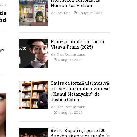
Humanitas Fiction
ST
 de
de
Jovi Ene
4 august 2026
and
Franz pe malurile râului
Vltava: Franz (2025)
 pe
de
Dan Romascanu
4 august 2026
Satira ca formă ultimativă
a revizionismului evreiesc:
„Clanul Netanyahu”, de
Joshua Cohen
de
Dan Romascanu
4 august 2026
8 zile, 8 spații și peste 100
de evenimente culturale în