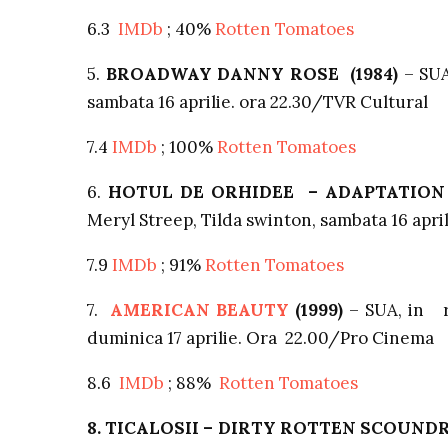
6.3
IMDb
; 40%
Rotten Tomatoes
5.
BROADWAY DANNY ROSE (1984)
– SUA
sambata 16 aprilie. ora 22.30/TVR Cultural
7.4
IMDb
; 100%
Rotten Tomatoes
6.
HOTUL DE ORHIDEE – ADAPTATION (
Meryl Streep, Tilda swinton, sambata 16 apr
7.9
IMDb
; 91%
Rotten Tomatoes
7.
AMERICAN BEAUTY
(1999)
– SUA, in r
duminica 17 aprilie. Ora 22.00/Pro Cinema
8.6
IMDb
; 88%
Rotten Tomatoes
8. TICALOSII – DIRTY ROTTEN SCOUNDRE