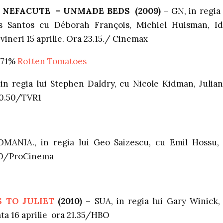
I NEFACUTE – UNMADE BEDS (2009)
– GN, in regia 
s Santos cu Déborah François, Michiel Huisman, I
vineri 15 aprilie. Ora 23.15./ Cinemax
 71%
Rotten Tomatoes
in regia lui Stephen Daldry, cu Nicole Kidman, Julia
 00.50/TVR1
MANIA., in regia lui Geo Saizescu, cu Emil Hossu, 
0.00/ProCinema
 TO JULIET
(2010)
– SUA, in regia lui Gary Winick,
a 16 aprilie ora 21.35/HBO