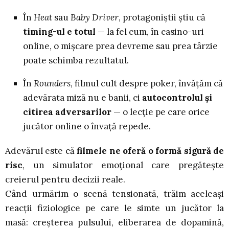
În
Heat
sau
Baby Driver
, protagoniștii știu că
timing-ul e totul
— la fel cum, în casino-uri
online, o mișcare prea devreme sau prea târzie
poate schimba rezultatul.
În
Rounders
, filmul cult despre poker, învățăm că
adevărata miză nu e banii, ci
autocontrolul și
citirea adversarilor
— o lecție pe care orice
jucător online o învață repede.
Adevărul este că
filmele ne oferă o formă sigură de
risc
, un simulator emoțional care pregătește
creierul pentru decizii reale.
Când urmărim o scenă tensionată, trăim aceleași
reacții fiziologice pe care le simte un jucător la
masă: creșterea pulsului, eliberarea de dopamină,