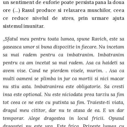
un sentiment de euforie poate persista pana la doua
ore (…) Rasul produce si relaxarea muschilor, ceea
ce reduce nivelul de stres, prin urmare ajuta
sistemul imunitar.
„
Sfatul meu pentru toata lumea, spune Ravich, este sa
gaseasca umor si buna dispozitie in fiecare. Nu incetam
sa mai radem pentru ca imbatranim. Imbatranim
pentru ca am incetat sa mai radem. Asa ca haideti sa
avem vise. Cand ne pierdem visele, murim. . Asa ca
multi oameni se plimba in jur ca mortii si nici macar
nu stiu asta. Imbatranirea este obligatorie. Sa cresti
insa este optional. Nu este niciodata prea tarziu sa fim
tot ceea ce ne este cu putinta sa fim. Traieste‑ti viata,
dragul meu cititor, dar nu te atasa de ea. E un dar
temporar. Alege dragostea in locul fricii. Opusul
dragostei nu este ura. Este frica. Priveste lumea cu