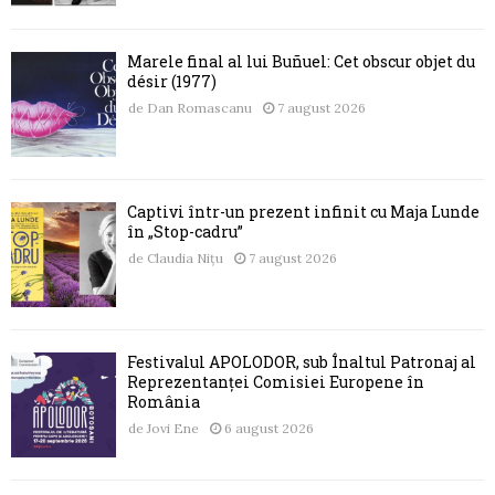
Marele final al lui Buñuel: Cet obscur objet du
désir (1977)
de
Dan Romascanu
7 august 2026
Captivi într-un prezent infinit cu Maja Lunde
în „Stop-cadru”
de
Claudia Nițu
7 august 2026
Festivalul APOLODOR, sub Înaltul Patronaj al
Reprezentanței Comisiei Europene în
România
de
Jovi Ene
6 august 2026