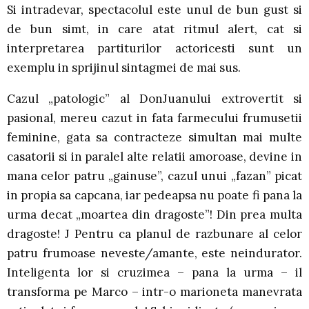
Si intradevar, spectacolul este unul de bun gust si
de bun simt, in care atat ritmul alert, cat si
interpretarea partiturilor actoricesti sunt un
exemplu in sprijinul sintagmei de mai sus.
Cazul „patologic” al DonJuanului extrovertit si
pasional, mereu cazut in fata farmecului frumusetii
feminine, gata sa contracteze simultan mai multe
casatorii si in paralel alte relatii amoroase, devine in
mana celor patru „gainuse”, cazul unui „fazan” picat
in propia sa capcana, iar pedeapsa nu poate fi pana la
urma decat „moartea din dragoste”! Din prea multa
dragoste! J Pentru ca planul de razbunare al celor
patru frumoase neveste/amante, este neindurator.
Inteligenta lor si cruzimea – pana la urma – il
transforma pe Marco – intr-o marioneta manevrata