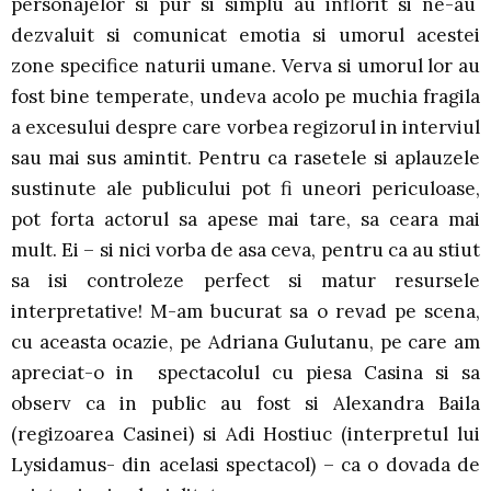
personajelor si pur si simplu au inflorit si ne-au
dezvaluit si comunicat emotia si umorul acestei
zone specifice naturii umane. Verva si umorul lor au
fost bine temperate, undeva acolo pe muchia fragila
a excesului despre care vorbea regizorul in interviul
sau mai sus amintit. Pentru ca rasetele si aplauzele
sustinute ale publicului pot fi uneori periculoase,
pot forta actorul sa apese mai tare, sa ceara mai
mult. Ei – si nici vorba de asa ceva, pentru ca au stiut
sa isi controleze perfect si matur resursele
interpretative! M-am bucurat sa o revad pe scena,
cu aceasta ocazie, pe Adriana Gulutanu, pe care am
apreciat-o in spectacolul cu piesa Casina si sa
observ ca in public au fost si Alexandra Baila
(regizoarea Casinei) si Adi Hostiuc (interpretul lui
Lysidamus- din acelasi spectacol) – ca o dovada de