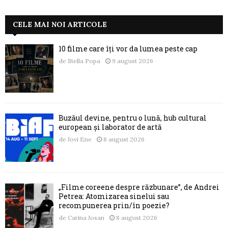
CELE MAI NOI ARTICOLE
10 filme care îți vor da lumea peste cap
de
Stella Popa
9 august 2026
Buzăul devine, pentru o lună, hub cultural
european și laborator de artă
de
Jovi Ene
8 august 2026
„Filme coreene despre răzbunare”, de Andrei
Petrea: Atomizarea sinelui sau
recompunerea prin/în poezie?
de
Carina Josan
8 august 2026