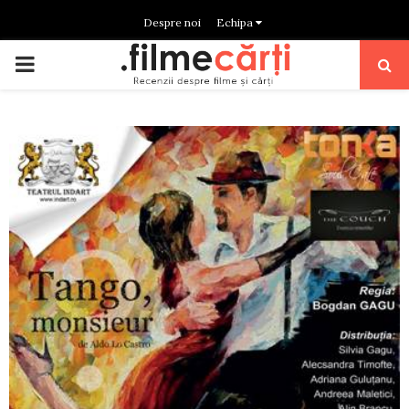
Despre noi
Echipa
PRIMARY
MENU