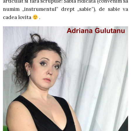
articulat si fara scrupule! Sabia ridicata (convenim sa
numim „instrumentul” drept „sabie”), de sabie va
cadea lovita
.