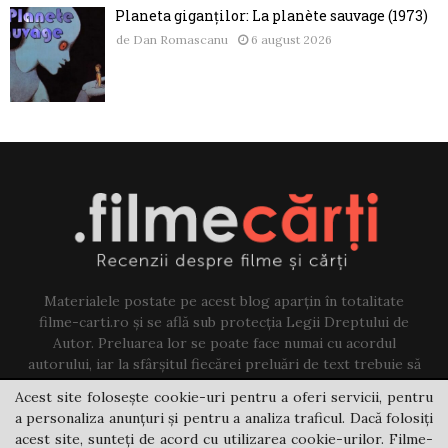
Planeta giganților: La planète sauvage (1973)
de
Dan Romascanu
6 august 2026
Materialele postate pe acest blog aparțin în totalitate
filme-carti.ro și se află sub protecția Legii Dreptului de
Autor. Preluarea lor se poate face numai cu acordul
autorului, iar la sfârșitul fiecărei preluări de text trebuie să
existe un link către acest blog.
Acest site folosește cookie-uri pentru a oferi servicii, pentru
a personaliza anunțuri și pentru a analiza traficul. Dacă folosiți
Contact us:
jovi@filme-carti.ro
acest site, sunteți de acord cu utilizarea cookie-urilor. Filme-