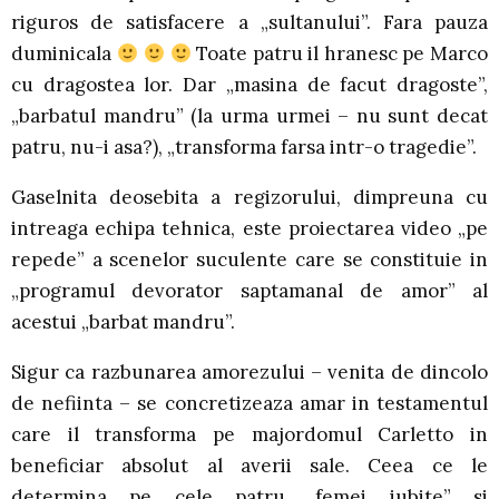
riguros de satisfacere a „sultanului”. Fara pauza
duminicala
Toate patru il hranesc pe Marco
cu dragostea lor. Dar „masina de facut dragoste”,
„barbatul mandru” (la urma urmei – nu sunt decat
patru, nu-i asa?), „transforma farsa intr-o tragedie”.
Gaselnita deosebita a regizorului, dimpreuna cu
intreaga echipa tehnica, este proiectarea video „pe
repede” a scenelor suculente care se constituie in
„programul devorator saptamanal de amor” al
acestui „barbat mandru”.
Sigur ca razbunarea amorezului – venita de dincolo
de nefiinta – se concretizeaza amar in testamentul
care il transforma pe majordomul Carletto in
beneficiar absolut al averii sale. Ceea ce le
determina pe cele patru „femei iubite” si