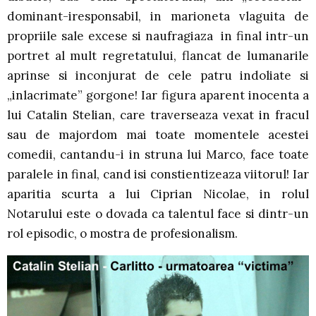
dominant-iresponsabil, in marioneta vlaguita de
propriile sale excese si naufragiaza in final intr-un
portret al mult regretatului, flancat de lumanarile
aprinse si inconjurat de cele patru indoliate si
„inlacrimate” gorgone! Iar figura aparent inocenta a
lui Catalin Stelian, care traverseaza vexat in fracul
sau de majordom mai toate momentele acestei
comedii, cantandu-i in struna lui Marco, face toate
paralele in final, cand isi constientizeaza viitorul! Iar
aparitia scurta a lui Ciprian Nicolae, in rolul
Notarului este o dovada ca talentul face si dintr-un
rol episodic, o mostra de profesionalism.