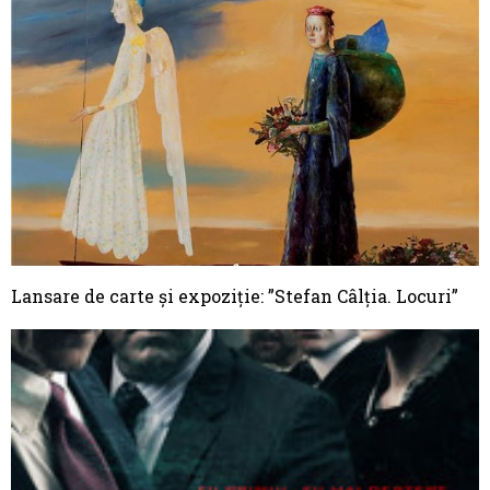
Lansare de carte și expoziție: ”Stefan Câlţia. Locuri”