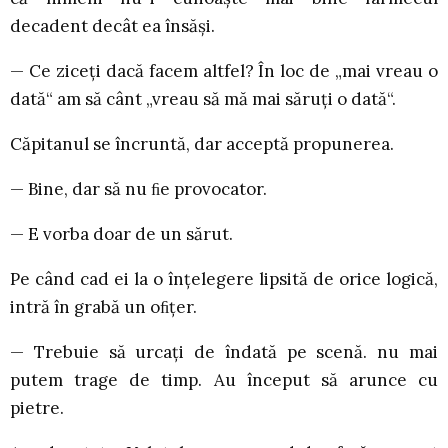
decadent decât ea însăși.
— Ce ziceți dacă facem altfel? În loc de „mai vreau o
dată“ am să cânt „vreau să mă mai săruți o dată“.
Căpitanul se încruntă, dar acceptă propunerea.
— Bine, dar să nu ﬁe provocator.
— E vorba doar de un sărut.
Pe când cad ei la o înțelegere lipsită de orice logică,
intră în grabă un oﬁțer.
— Trebuie să urcați de îndată pe scenă. nu mai
putem trage de timp. Au început să arunce cu
pietre.