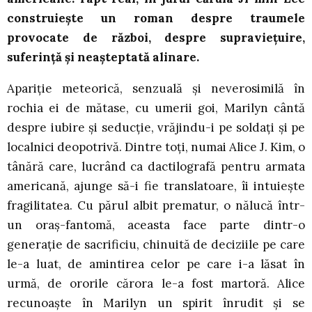
construiește un roman despre traumele
provocate de război, despre supraviețuire,
suferință și neașteptată alinare.
Apariție meteorică, senzuală și neverosimilă în
rochia ei de mătase, cu umerii goi, Marilyn cântă
despre iubire și seducție, vrăjindu-i pe soldați și pe
localnici deopotrivă. Dintre toți, numai Alice J. Kim, o
tânără care, lucrând ca dactilografă pentru armata
americană, ajunge să-i fie translatoare, îi intuiește
fragilitatea. Cu părul albit prematur, o nălucă într-
un oraș-fantomă, aceasta face parte dintr-o
generație de sacrificiu, chinuită de deciziile pe care
le-a luat, de amintirea celor pe care i-a lăsat în
urmă, de ororile cărora le-a fost martoră. Alice
recunoaște în Marilyn un spirit înrudit și se