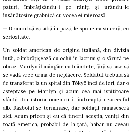
paturi, îmbrățișându-i pe răniți și urându-le
însănătoșire grabnică cu vocea ei mieroasă.
— Domnul să vă aibă în pază, le spune ea sinceră, cu
seriozitate.
Un soldat american de origine italiană, din divizia
întâi, o îmbrățișează cu ochii în lacrimi și o sărută pe
obraz. Marilyn îl mângâie cu blândețe, fără să lase să
se vadă vreo urmă de neplăcere. Soldatul trebuia să
ﬁe transferat la un spital din Tōkyō încă de ieri, dar o
așteptase pe Marilyn și acum cea mai ispititoare
sfântă din istoria omenirii îi îndreaptă cearceaful
alb. Războiul se terminase, dar soldații rămăseseră
aici. Acum pricep și eu că tinerii aceștia, veniți din
toată America, probabil de la țară, habar nu aveau