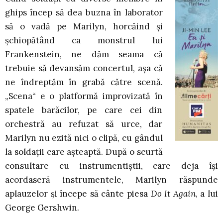
ghips încep să dea buzna în laborator
să o vadă pe Marilyn, horcăind și
șchiopătând ca monstrul lui
Frankenstein, ne dăm seama că
trebuie să devansăm concertul, așa că
ne îndreptăm în grabă către scenă.
„Scena“ e o platformă improvizată în
spatele barăcilor, pe care cei din
orchestră au refuzat să urce, dar
Marilyn nu ezită nici o clipă, cu gândul
la soldații care așteaptă. După o scurtă
consultare cu instrumentiștii, care deja își
acordaseră instrumentele, Marilyn răspunde
aplauzelor și începe să cânte piesa
Do It Again
, a lui
George Gershwin.