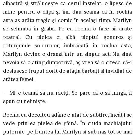
albastră și strălucește ca cerul înstelat. o lipesc de
mine pentru o clipă și îmi dau seama că în rochia
asta aș arăta tragic și comic în același timp. Marilyn
se schimbă în grabă. Pe ea rochia o face să arate
teatral. Cu pielea ei albă, pieptul generos și
rotunjimile șoldurilor, îmbrăcată în rochia asta,
Marilyn devine o dramă într-un singur act. Nu simt
nevoia să o ating,dimpotrivă, aș vrea să o citesc, să-i
deslușesc trupul dorit de atâția bărbați și invidiat de
atâtea femei.
— Mi-e teamă să nu răciți. Se pare că o să ningă, îi
spun cu neliniște.
Rochia cu decolteu adânc e atât de subțire, încât i se
vede prin ea pielea de găină. În ciuda machiajului
puternic, pe fruntea lui Marilyn și sub nas tot se mai