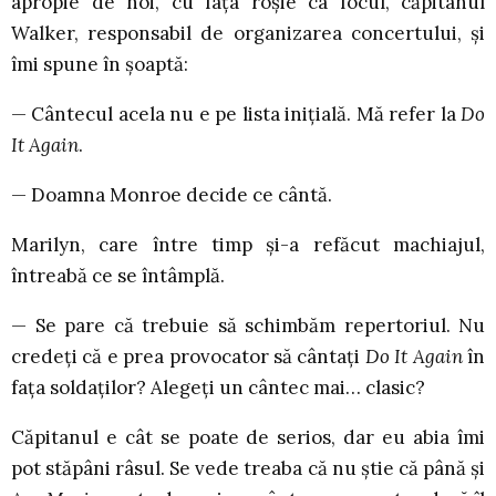
apropie de noi, cu fața roșie ca focul, căpitanul
Walker, responsabil de organizarea concertului, și
îmi spune în șoaptă:
— Cântecul acela nu e pe lista inițială. Mă refer la
Do
It Again
.
— Doamna Monroe decide ce cântă.
Marilyn, care între timp și-a refăcut machiajul,
întreabă ce se întâmplă.
— Se pare că trebuie să schimbăm repertoriul. Nu
credeți că e prea provocator să cântați
Do It Again
în
fața soldaților? Alegeți un cântec mai… clasic?
Căpitanul e cât se poate de serios, dar eu abia îmi
pot stăpâni râsul. Se vede treaba că nu știe că până și