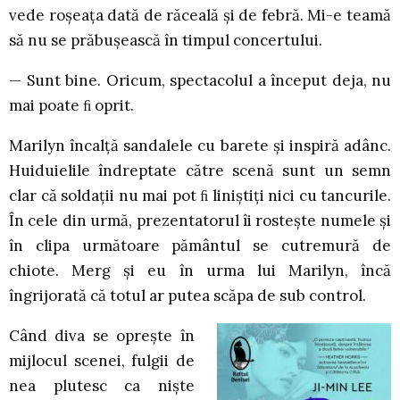
vede roșeața dată de răceală și de febră. Mi-e teamă
să nu se prăbușească în timpul concertului.
— Sunt bine. Oricum, spectacolul a început deja, nu
mai poate ﬁ oprit.
Marilyn încalță sandalele cu barete și inspiră adânc.
Huiduielile îndreptate către scenă sunt un semn
clar că soldații nu mai pot ﬁ liniștiți nici cu tancurile.
În cele din urmă, prezentatorul îi rostește numele și
în clipa următoare pământul se cutremură de
chiote. Merg și eu în urma lui Marilyn, încă
îngrijorată că totul ar putea scăpa de sub control.
Când diva se oprește în
mijlocul scenei, fulgii de
nea plutesc ca niște