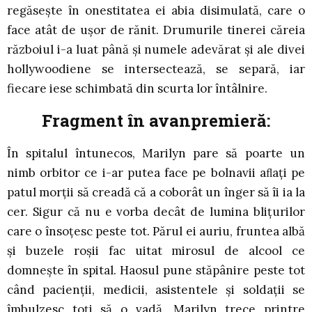
regăsește în onestitatea ei abia disimulată, care o
face atât de ușor de rănit. Drumurile tinerei căreia
războiul i-a luat până și numele adevărat și ale divei
hollywoodiene se intersectează, se separă, iar
fiecare iese schimbată din scurta lor întâlnire.
Fragment în avanpremieră:
În spitalul întunecos, Marilyn pare să poarte un
nimb orbitor ce i-ar putea face pe bolnavii aﬂați pe
patul morții să creadă că a coborât un înger să îi ia la
cer. Sigur că nu e vorba decât de lumina blițurilor
care o însoțesc peste tot. Părul ei auriu, fruntea albă
și buzele roșii fac uitat mirosul de alcool ce
domnește în spital. Haosul pune stăpânire peste tot
când pacienții, medicii, asistentele și soldații se
îmbulzesc toți să o vadă. Marilyn trece printre