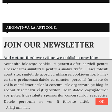
ABONAȚI-VĂ LA ARTICOLE:
JOIN OUR NEWSLETTER
And get notified everytime we publish a new blog
post.
Acest site folosește cookie-uri pentru a oferi servicii, pentru
a personaliza anunțuri și pentru a analiza traficul. Dacă folosiți
Email Address
acest site, sunteți de acord cu utilizarea cookie-urilor. Filme-
carti.ro prelucrează datele cu caracter personal furnizate de
voi în cadrul înscrierilor la concursurile organizate pe blog, în
By subscribing, you agree with our
privacy policy
and our
scopul desemnării câștigătorilor. Doar datele câștigătorilor
terms of service.
vor putea fi dezvăluite sponsorilor concursurilor respective.
Datele personale nu vor fi folosite altfel.
OK
Aflați mai mult