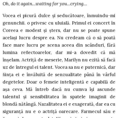
Oh, do it again…waiting for you…crying…
Vocea ei picură dulce și seducătoare, înmuindu-mi
genunchii. o privesc cu uluială. Primul ei concert în
Coreea e modest și șters, dar nu se poate spune
același lucru despre ea. Nu credeam că o să poată
face mare lucru pe scena aceea din scânduri, fără
lumina reﬂectoarelor, dar mi-a dovedit că mă
înșelam. Actriță de meserie, Marilyn nu ezită să facă
uz de întregul ei talent. Vocea sa nu e puternică, dar
ﬁința ei e învăluită de senzualitate până în vârful
degetelor. Doar o femeie inteligentă e capabilă de
așa ceva. Mă întreb dacă nu cumva își ascunde
talentul și sensibilitatea în spatele imaginii de
blondă nătângă. Nazalitatea ei e exagerată, dar ea cu
siguranță nu e o actriță oarecare. Farmecul său e