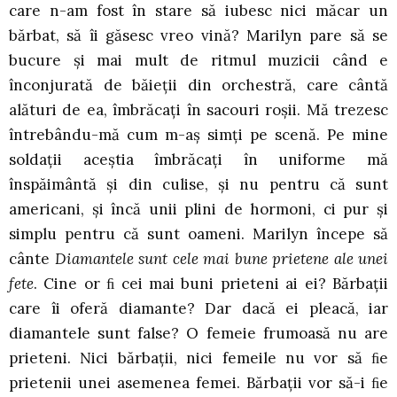
care n-am fost în stare să iubesc nici măcar un
bărbat, să îi găsesc vreo vină? Marilyn pare să se
bucure și mai mult de ritmul muzicii când e
înconjurată de băieții din orchestră, care cântă
alături de ea, îmbrăcați în sacouri roșii. Mă trezesc
întrebându-mă cum m-aș simți pe scenă. Pe mine
soldații aceștia îmbrăcați în uniforme mă
înspăimântă și din culise, și nu pentru că sunt
americani, și încă unii plini de hormoni, ci pur și
simplu pentru că sunt oameni. Marilyn începe să
cânte
Diamantele sunt cele mai bune prietene ale unei
fete
. Cine or ﬁ cei mai buni prieteni ai ei? Bărbații
care îi oferă diamante? Dar dacă ei pleacă, iar
diamantele sunt false? O femeie frumoasă nu are
prieteni. Nici bărbații, nici femeile nu vor să ﬁe
prietenii unei asemenea femei. Bărbații vor să-i ﬁe