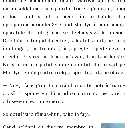
înainte ce înseamnă un război. Marilyn stă de vorbă
cu un soldat care și-a pierdut fratele geamăn și apoi
a fost rănit și el la picior într-o bătălie din
apropierea paralelei 38. Când Marilyn îl ia de mână,
aparatele de fotograﬁat se declanșează la unison.
Deodată, în timpul discuției, soldatul se uită pe furiș
în stânga și în dreapta și îi șoptește repede ceva la
ureche. Privirea lui, ﬁxată în tavan, denotă neliniște.
Nu știu ce i-a putut spune soldatul, dar o văd pe
Marilyn jenată pentru o clipă, apoi îl sărută pe obraz.
— Nu-ți face griji. În curând o să te poți întoarce
acasă, îi spune ea dăruindu-i ciocolata pe care o
adusese cu ea din America.
Soldatul își ia rămas-bun, palid la față.
Când soldații cu diverse membre în