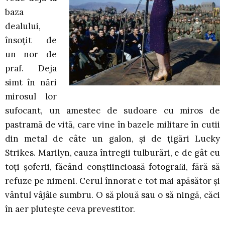
baza
dealului,
însoțit de
un nor de
praf. Deja
simt în nări
mirosul lor
sufocant, un amestec de sudoare cu miros de
pastramă de vită, care vine în bazele militare în cutii
din metal de câte un galon, și de țigări Lucky
Strikes. Marilyn, cauza întregii tulburări, e de gât cu
toți șoferii, făcând conștiincioasă fotograﬁi, fără să
refuze pe nimeni. Cerul înnorat e tot mai apăsător și
vântul vâjâie sumbru. O să plouă sau o să ningă, căci
în aer plutește ceva prevestitor.