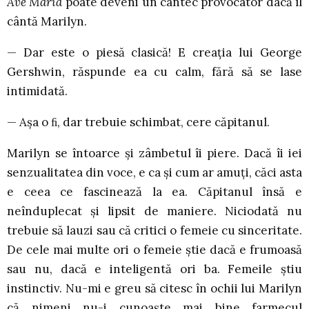
Ave Maria
poate deveni un cântec provocator dacă îl
cântă Marilyn.
— Dar este o piesă clasică! E creația lui George
Gershwin, răspunde ea cu calm, fără să se lase
intimidată.
— Așa o ﬁ, dar trebuie schimbat, cere căpitanul.
Marilyn se întoarce și zâmbetul îi piere. Dacă îi iei
senzualitatea din voce, e ca și cum ar amuți, căci asta
e ceea ce fascinează la ea. Căpitanul însă e
neînduplecat și lipsit de maniere. Niciodată nu
trebuie să lauzi sau că critici o femeie cu sinceritate.
De cele mai multe ori o femeie știe dacă e frumoasă
sau nu, dacă e inteligentă ori ba. Femeile știu
instinctiv. Nu-mi e greu să citesc în ochii lui Marilyn
că nimeni nu-i cunoaște mai bine farmecul