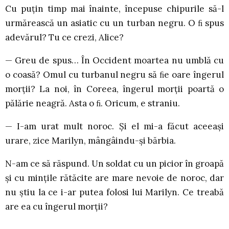
Cu puțin timp mai înainte, începuse chipurile să-l
urmărească un asiatic cu un turban negru. O ﬁ spus
adevărul? Tu ce crezi, Alice?
— Greu de spus… În Occident moartea nu umblă cu
o coasă? Omul cu turbanul negru să ﬁe oare îngerul
morții? La noi, în Coreea, îngerul morții poartă o
pălărie neagră. Asta o ﬁ. Oricum, e straniu.
— I-am urat mult noroc. Și el mi-a făcut aceeași
urare, zice Marilyn, mângâindu-și bărbia.
N-am ce să răspund. Un soldat cu un picior în groapă
și cu mințile rătăcite are mare nevoie de noroc, dar
nu știu la ce i-ar putea folosi lui Marilyn. Ce treabă
are ea cu îngerul morții?