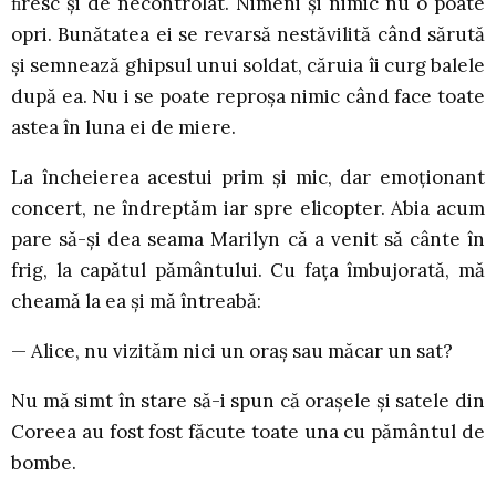
ﬁresc și de necontrolat. Nimeni și nimic nu o poate
opri. Bunătatea ei se revarsă nestăvilită când sărută
și semnează ghipsul unui soldat, căruia îi curg balele
după ea. Nu i se poate reproșa nimic când face toate
astea în luna ei de miere.
La încheierea acestui prim și mic, dar emoționant
concert, ne îndreptăm iar spre elicopter. Abia acum
pare să-și dea seama Marilyn că a venit să cânte în
frig, la capătul pământului. Cu fața îmbujorată, mă
cheamă la ea și mă întreabă:
— Alice, nu vizităm nici un oraș sau măcar un sat?
Nu mă simt în stare să-i spun că orașele și satele din
Coreea au fost fost făcute toate una cu pământul de
bombe.