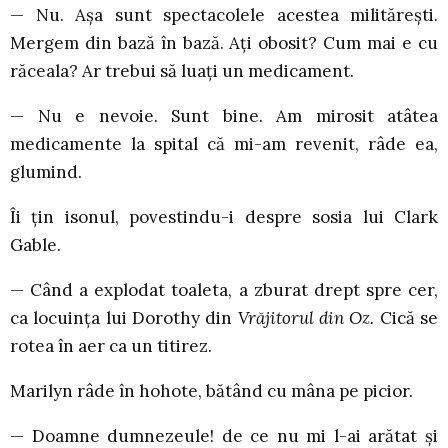
— Nu. Așa sunt spectacolele acestea militărești.
Mergem din bază în bază. Ați obosit? Cum mai e cu
răceala? Ar trebui să luați un medicament.
— Nu e nevoie. Sunt bine. Am mirosit atâtea
medicamente la spital că mi-am revenit, râde ea,
glumind.
Îi țin isonul, povestindu-i despre sosia lui Clark
Gable.
— Când a explodat toaleta, a zburat drept spre cer,
ca locuința lui Dorothy din
Vrăjitorul din Oz.
Cică se
rotea în aer ca un titirez.
Marilyn râde în hohote, bătând cu mâna pe picior.
— Doamne dumnezeule! de ce nu mi l-ai arătat și