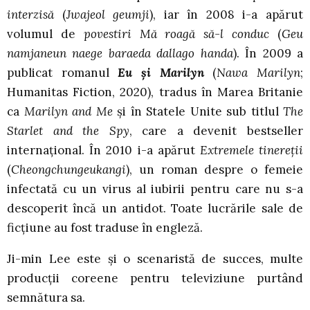
interzisă
(
Jwajeol geumji
), iar în 2008 i-a apărut
volumul de
povestiri Mă roagă să-l conduc
(
Geu
namjaneun naege baraeda dallago handa
). În 2009 a
publicat romanul
Eu și Marilyn
(
Nawa Marilyn
;
Humanitas Fiction, 2020), tradus în Marea Britanie
ca
Marilyn and Me
și în Statele Unite sub titlul
The
Starlet and the Spy
, care a devenit bestseller
internațional. În 2010 i-a apărut
Extremele tinereții
(
Cheongchungeukangi
), un roman despre o femeie
infectată cu un virus al iubirii pentru care nu s-a
descoperit încă un antidot. Toate lucrările sale de
ficțiune au fost traduse în engleză.
Ji-min Lee este și o scenaristă de succes, multe
producții coreene pentru televiziune purtând
semnătura sa.