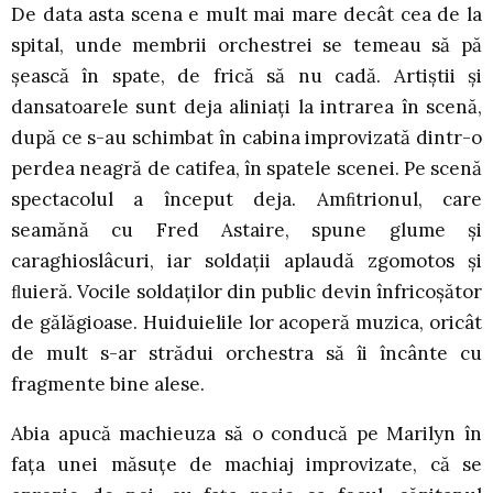
De data asta scena e mult mai mare decât cea de la
spital, unde membrii orchestrei se temeau să pă
șească în spate, de frică să nu cadă. Artiștii și
dansatoarele sunt deja aliniați la intrarea în scenă,
după ce s-au schimbat în cabina improvizată dintr-o
perdea neagră de catifea, în spatele scenei. Pe scenă
spectacolul a început deja. Amﬁtrionul, care
seamănă cu Fred Astaire, spune glume și
caraghioslâcuri, iar soldații aplaudă zgomotos și
ﬂuieră. Vocile soldaților din public devin înfricoșător
de gălăgioase. Huiduielile lor acoperă muzica, oricât
de mult s-ar strădui orchestra să îi încânte cu
fragmente bine alese.
Abia apucă machieuza să o conducă pe Marilyn în
fața unei măsuțe de machiaj improvizate, că se