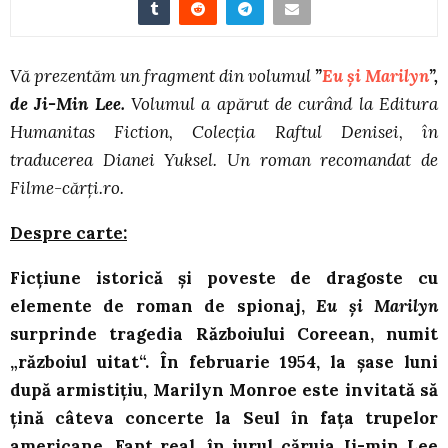
Vă prezentăm un fragment din volumul
”
Eu și Marilyn
”,
de Ji-Min Lee.
Volumul a apărut de
curând la Editura
Humanitas Fiction, Colecția Raftul Denisei, în
traducerea Dianei Yuksel. Un roman recomandat de
Filme-cărți.ro.
Despre carte:
Ficțiune istorică și poveste de dragoste cu
elemente de roman de spionaj,
Eu și Marilyn
surprinde tragedia Războiului Coreean, numit
„războiul uitat“. În februarie 1954, la șase luni
după armistițiu, Marilyn Monroe este invitată să
țină câteva concerte la Seul în fața trupelor
americane. Fapt real, în jurul căruia Ji-min Lee