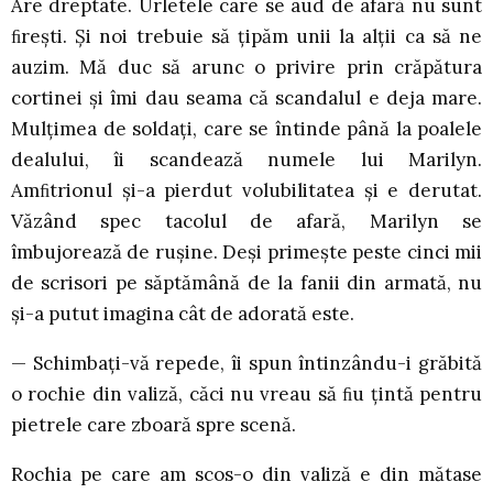
Are dreptate. Urletele care se aud de afară nu sunt
ﬁrești. Și noi trebuie să țipăm unii la alții ca să ne
auzim. Mă duc să arunc o privire prin crăpătura
cortinei și îmi dau seama că scandalul e deja mare.
Mulțimea de soldați, care se întinde până la poalele
dealului, îi scandează numele lui Marilyn.
Amﬁtrionul și-a pierdut volubilitatea și e derutat.
Văzând spec tacolul de afară, Marilyn se
îmbujorează de rușine. Deși primește peste cinci mii
de scrisori pe săptămână de la fanii din armată, nu
și-a putut imagina cât de adorată este.
— Schimbați-vă repede, îi spun întinzându-i grăbită
o rochie din valiză, căci nu vreau să ﬁu țintă pentru
pietrele care zboară spre scenă.
Rochia pe care am scos-o din valiză e din mătase