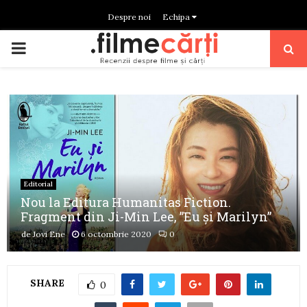
Despre noi
Echipa
PRIMARY
MENU
Editorial
Nou la Editura Humanitas Fiction.
Fragment din Ji-Min Lee, ”Eu și Marilyn”
de
Jovi Ene
6 octombrie 2020
0
SHARE
0