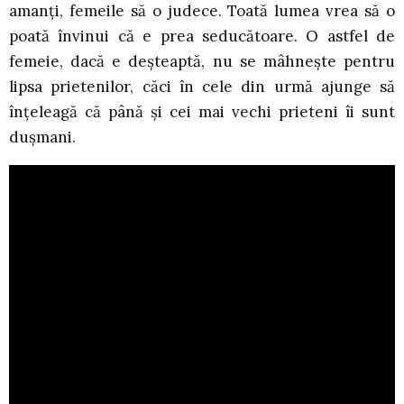
amanți, femeile să o judece. Toată lumea vrea să o
poată învinui că e prea seducătoare. O astfel de
femeie, dacă e deșteaptă, nu se mâhnește pentru
lipsa prietenilor, căci în cele din urmă ajunge să
înțeleagă că până și cei mai vechi prieteni îi sunt
dușmani.