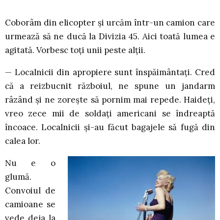
Coborâm din elicopter și urcăm într-un camion care
urmează să ne ducă la Divizia 45. Aici toată lumea e
agitată. Vorbesc toți unii peste alții.
— Localnicii din apropiere sunt înspăimântați. Cred
că a reizbucnit războiul, ne spune un jandarm
râzând și ne zorește să pornim mai repede. Haideți,
vreo zece mii de soldați americani se îndreaptă
încoace. Localnicii și-au făcut bagajele să fugă din
calea lor.
Nu e o
glumă.
Convoiul de
camioane se
vede deja la