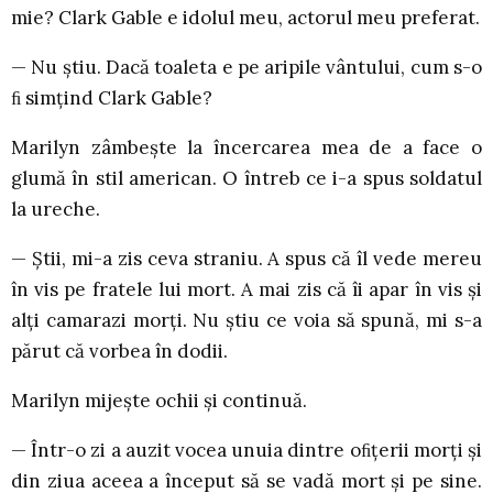
mie? Clark Gable e idolul meu, actorul meu preferat.
— Nu știu. Dacă toaleta e pe aripile vântului, cum s-o
ﬁ simțind Clark Gable?
Marilyn zâmbește la încercarea mea de a face o
glumă în stil american. O întreb ce i-a spus soldatul
la ureche.
— Știi, mi-a zis ceva straniu. A spus că îl vede mereu
în vis pe fratele lui mort. A mai zis că îi apar în vis și
alți camarazi morți. Nu știu ce voia să spună, mi s-a
părut că vorbea în dodii.
Marilyn mijește ochii și continuă.
— Într-o zi a auzit vocea unuia dintre oﬁțerii morți și
din ziua aceea a început să se vadă mort și pe sine.