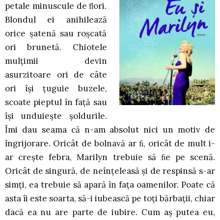
petale minuscule de ﬂori.
Blondul ei anihilează
orice șatenă sau roșcată
ori brunetă. Chiotele
mulțimii devin
asurzitoare ori de câte
ori își țuguie buzele,
scoate pieptul în față sau
își unduiește șoldurile.
Îmi dau seama că n-am absolut nici un motiv de
îngrijorare. Oricât de bolnavă ar ﬁ, oricât de mult i-
ar crește febra, Marilyn trebuie să ﬁe pe scenă.
Oricât de singură, de neînțeleasă și de respinsă s-ar
simți, ea trebuie să apară în fața oamenilor. Poate că
asta îi este soarta, să-i iubească pe toți bărbații, chiar
dacă ea nu are parte de iubire. Cum aș putea eu,