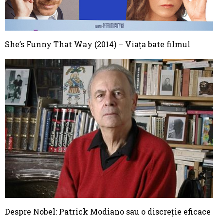
She’s Funny That Way (2014) – Viața bate filmul
Despre Nobel: Patrick Modiano sau o discreţie eficace