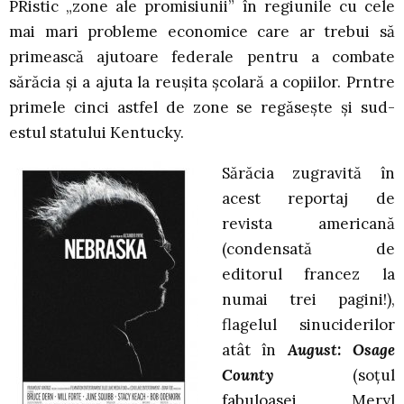
PRistic „zone ale promisiunii” în regiunile cu cele
mai mari probleme economice care ar trebui să
primească ajutoare federale pentru a combate
sărăcia şi a ajuta la reuşita şcolară a copiilor. Prntre
primele cinci astfel de zone se regăseşte şi sud-
estul statului Kentucky.
Sărăcia zugravită în
acest reportaj de
revista americană
(condensată de
editorul francez la
numai trei pagini!),
flagelul sinuciderilor
atât în
August: Osage
County
(soţul
fabuloasei Meryl