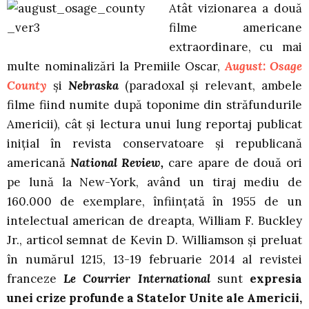
Atât vizionarea a două
filme americane
extraordinare, cu mai
multe nominalizări la Premiile Oscar,
August: Osage
County
şi
Nebraska
(paradoxal şi relevant, ambele
filme fiind numite după toponime din străfundurile
Americii), cât şi lectura unui lung reportaj publicat
iniţial în revista conservatoare şi republicană
americană
National Review,
care apare de două ori
pe lună la New-York, având un tiraj mediu de
160.000 de exemplare, înfiinţată în 1955 de un
intelectual american de dreapta, William F. Buckley
Jr., articol semnat de Kevin D. Williamson şi preluat
în numărul 1215, 13-19 februarie 2014 al revistei
franceze
Le Courrier International
sunt
expresia
unei crize profunde a Statelor Unite ale Americii,