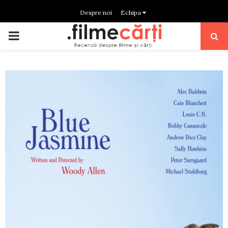
Despre noi
Echipa
PRIMARY
MENU