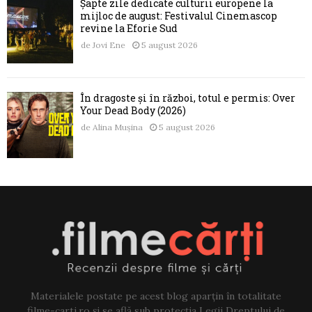
Șapte zile dedicate culturii europene la
mijloc de august: Festivalul Cinemascop
revine la Eforie Sud
de
Jovi Ene
5 august 2026
În dragoste și în război, totul e permis: Over
Your Dead Body (2026)
de
Alina Mușina
5 august 2026
Materialele postate pe acest blog aparțin în totalitate
filme-carti.ro și se află sub protecția Legii Dreptului de