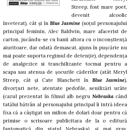
Streep, fost mare poet,
devenit alcoolic
înveterat), cât şi în
Blue Jasmine
(soţul personajului
principal feminin, Alec Baldwin, mare afacerist de
carton, jucându-se cu banii altora cu o inconştienţă
aiuritoare, dar odată demascat, ajuns în puşcărie nu
mai poate suporta regimul de detenţie), dependenţa
de analgezice si tranchilizante tocmai pentru a
scapa sau atenua de şocurile căderilor (atât Meryl
Streep, cât şi Cate Blanchett în
Blue Jasmine
),
divorţuri nete, atentate pedofile, senilizări urâte
(cazul prezentat în filmul alb negru
Nebraska
când
tatălui bătrân al personajului principal îi intră ideea
fixa că a câştigat un milion de dolari doar pentru că
primise o scrisoare publicitara de la o editură
fantomatică din statul Nebraska), şi mai grav,