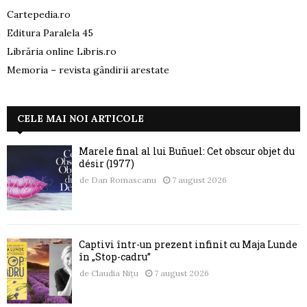
Cartepedia.ro
Editura Paralela 45
Librăria online Libris.ro
Memoria – revista gândirii arestate
CELE MAI NOI ARTICOLE
Marele final al lui Buñuel: Cet obscur objet du
désir (1977)
de
Dan Romascanu
7 august 2026
Captivi într-un prezent infinit cu Maja Lunde
în „Stop-cadru”
de
Claudia Nițu
7 august 2026