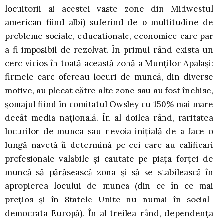
locuitorii ai acestei vaste zone din Midwestul
american fiind albi) suferind de o multitudine de
probleme sociale, educationale, economice care par
a fi imposibil de rezolvat. În primul rând exista un
cerc vicios în toată această zonă a Munţilor Apalaşi:
firmele care ofereau locuri de muncă, din diverse
motive, au plecat către alte zone sau au fost închise,
şomajul fiind în comitatul Owsley cu 150% mai mare
decât media naţională. În al doilea rând, raritatea
locurilor de munca sau nevoia iniţială de a face o
lungă navetă îi determină pe cei care au calificari
profesionale valabile şi cautate pe piaţa forţei de
muncă să părăsească zona şi să se stabilească în
apropierea locului de munca (din ce în ce mai
preţios şi în Statele Unite nu numai în social-
democrata Europă). În al treilea rând, dependenţa