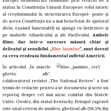
Europei demonstrată fulminant prin refuzul de a
statua în Constituţia Uniunii Europene rolul istoric
al creştinismului în structurarea Europei- poate şi
de aceea Constituţia nu a mai beneficiat de ajutorul
divin, eşuând lamentabil) să ajungă cu întârziere şi
pe malurile Atlanticului şi ale Pacificului.
Ambele
filme, dar într-o oarecare măsură chiar şi
delicatul şi sensibilul „
Blue Jasmine
”, sunt dovezi
ca ceva erodeaza fundamental sufletul Americii
.
În articolul „În marele
ghetto alb”,
colaboratorul revistei „The National Review” a fost
trimis de redactie pentru a se documenta şi scrie un
reportaj despre cel mai sărac comitat din Statele
Unite, Owsley, din statul Kentucky. Peisajul zugravit
este unul extrem de sumbru, ghettoul alb (98,5% din