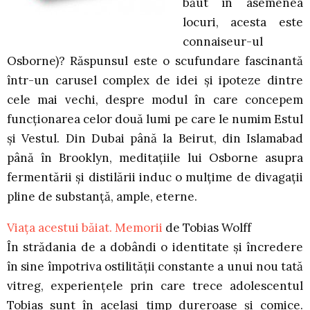
băut în asemenea
locuri, acesta este
connaiseur-ul
Osborne)? Răspunsul este o scufundare fascinantă
într-un carusel complex de idei și ipoteze dintre
cele mai vechi, despre modul în care concepem
funcționarea celor două lumi pe care le numim Estul
și Vestul. Din Dubai până la Beirut, din Islamabad
până în Brooklyn, meditațiile lui Osborne asupra
fermentării și distilării induc o mulțime de divagații
pline de substanță, ample, eterne.
Viața acestui băiat. Memorii
de Tobias Wolff
În strădania de a dobândi o identitate şi încredere
în sine împotriva ostilităţii constante a unui nou tată
vitreg, experienţele prin care trece adolescentul
Tobias sunt în acelaşi timp dureroase şi comice.