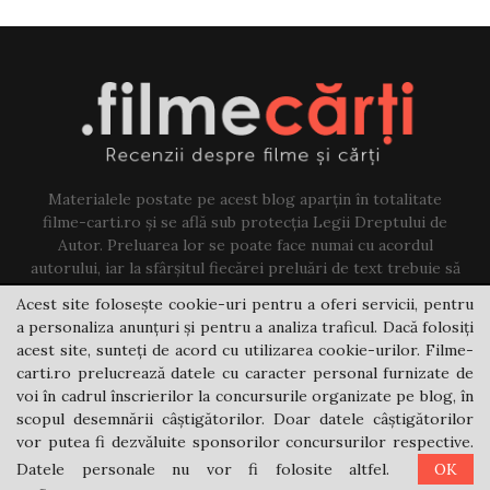
Materialele postate pe acest blog aparțin în totalitate
filme-carti.ro și se află sub protecția Legii Dreptului de
Autor. Preluarea lor se poate face numai cu acordul
autorului, iar la sfârșitul fiecărei preluări de text trebuie să
existe un link către acest blog.
Acest site folosește cookie-uri pentru a oferi servicii, pentru
a personaliza anunțuri și pentru a analiza traficul. Dacă folosiți
Contact us:
jovi@filme-carti.ro
acest site, sunteți de acord cu utilizarea cookie-urilor. Filme-
carti.ro prelucrează datele cu caracter personal furnizate de
voi în cadrul înscrierilor la concursurile organizate pe blog, în
scopul desemnării câștigătorilor. Doar datele câștigătorilor
vor putea fi dezvăluite sponsorilor concursurilor respective.
Datele personale nu vor fi folosite altfel.
OK