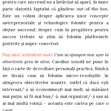
pentru care succesul nu a întârziat să apară, în mare
parte datorită faptului că gândesc out-of-the-box.
Este un volum despre aplicarea unor concepte
antreprenoriale și tehnologice folosite pentru a
obține succesul, despre cum în pregătirea pentru
succes trebuie să știm să folosim platformele
potrivite și super-conectori.
Pași mici, schimbări mari
.
Cum să ajungem mai ușor la
obiectivele greu de atins
. Caroline Arnold ne pune în
față o carte de dezvoltare personală practică, fiindcă
ne învață cum să folosim micro-rezoluțiile în
atingerea obiectivelor noastre. Astfel că dacă ești
interesat/-ă să economisești mai mult, să mânânci
mai puțin, să fii mai bun/-ă, mai organizat/-ă sau să
ai mai multă voință – aceasta este cartea pe care o
cauți.