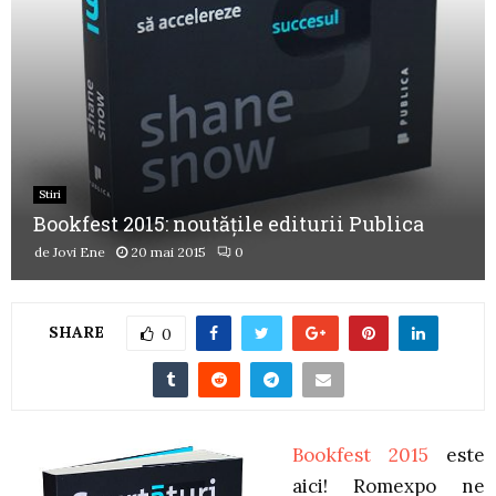
Stiri
Bookfest 2015: noutățile editurii Publica
de
Jovi Ene
20 mai 2015
0
SHARE
0
Bookfest 2015
este
aici! Romexpo ne