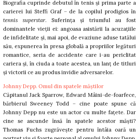
Biografia cuprinde debutul în tenis și prima parte a
carierei lui Steffi Graf – de la copilul prodigios în
tennis superstar
. Suferința și triumful au fost
dominantele vieții ei: angoasa asistării la acuzațiile
de infidelitate și, mai apoi, de evaziune aduse tatălui
său, expunerea în presa globală a propriilor legături
romantice, seria de accidente care i-au periclitat
cariera și, în ciuda a toate acestea, un lanț de titluri
și victorii ce au produs invidie adversarelor.
Johnny Depp. Omul din spatele măștilor
Căpitanul Jack Sparrow, Edward Mâini-de-foarfece,
bărbierul Sweeney Todd – cine poate spune că
Johnny Depp nu este un actor cu multe faţete. Dar
cine se ascunde însă în spatele acestor măşti?
Thomas Fuchs zugrăveşte pentru întâia oară un
portret viu şi foarte personal al omului Johnny Depp.