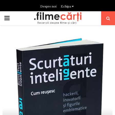
Despre noi
Echipa
PRIMARY
MENU