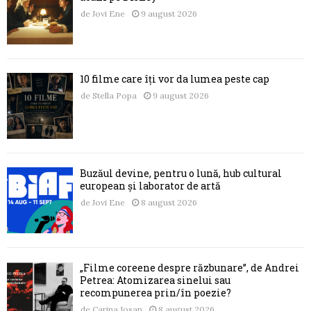
de
Jovi Ene
9 august 2026
10 filme care îți vor da lumea peste cap
de
Stella Popa
9 august 2026
Buzăul devine, pentru o lună, hub cultural
european și laborator de artă
de
Jovi Ene
8 august 2026
„Filme coreene despre răzbunare”, de Andrei
Petrea: Atomizarea sinelui sau
recompunerea prin/în poezie?
de
Carina Josan
8 august 2026