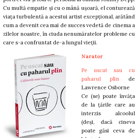
Cu multă empatie şi cu o mână uşoară, el conturează
viaţa turbulentă a acestui artist excepţional, arătând
cum a devenit cea mai de succes vedetă de cinema a
zilelor noastre, în ciuda nenumăratelor probleme cu
care s-a confruntat de-a lungul vieţii.
Narator
Pe uscat sau cu
paharul plin
de
Lawrence Osborne
Ce (se) poate învăța
de la țările care au
interzis alcoolul
(deși, dacă cineva
poate găsi ceva de