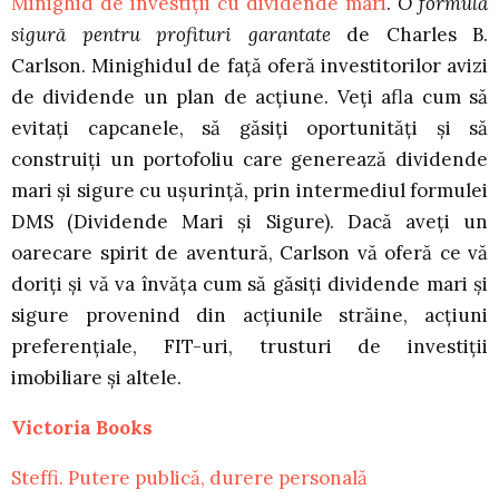
Minighid de investiții cu dividende mari
.
O formulă
sigură pentru profituri garantate
de Charles B.
Carlson. Minighidul de față oferă investitorilor avizi
de dividende un plan de acțiune. Veți afla cum să
evitați capcanele, să găsiți oportunități și să
construiți un portofoliu care generează dividende
mari și sigure cu ușurință, prin intermediul formulei
DMS (Dividende Mari și Sigure). Dacă aveți un
oarecare spirit de aventură, Carlson vă oferă ce vă
doriți și vă va învăța cum să găsiți dividende mari și
sigure provenind din acțiunile străine, acțiuni
preferențiale, FIT-uri, trusturi de investiții
imobiliare și altele.
Victoria Books
Steffi. Putere publică, durere personală