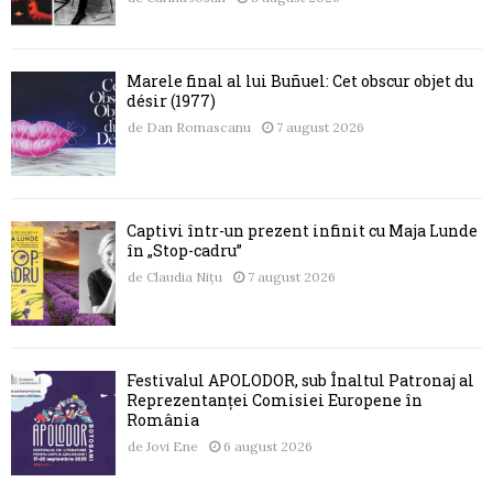
Marele final al lui Buñuel: Cet obscur objet du
désir (1977)
de
Dan Romascanu
7 august 2026
Captivi într-un prezent infinit cu Maja Lunde
în „Stop-cadru”
de
Claudia Nițu
7 august 2026
Festivalul APOLODOR, sub Înaltul Patronaj al
Reprezentanței Comisiei Europene în
România
de
Jovi Ene
6 august 2026