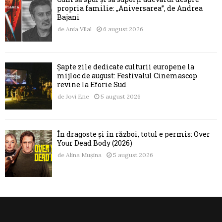
propria familie: „Aniversarea”, de Andrea
Bajani
de
Ania Vilal
6 august 2026
Șapte zile dedicate culturii europene la
mijloc de august: Festivalul Cinemascop
revine la Eforie Sud
de
Jovi Ene
5 august 2026
În dragoste și în război, totul e permis: Over
Your Dead Body (2026)
de
Alina Mușina
5 august 2026