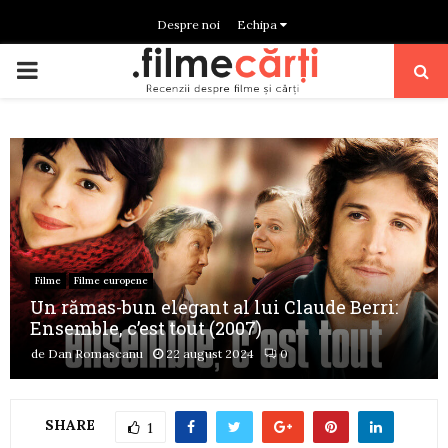
Despre noi
Echipa
PRIMARY
MENU
Filme
Filme europene
Un rămas-bun elegant al lui Claude Berri:
Ensemble, c’est tout (2007)
de
Dan Romascanu
22 august 2024
0
SHARE
1