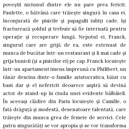
poveștii niciunul dintre ele nu pare prea fericit.
Paulette, o bătrână care trăiește singură în casa ei,
înconjurată de pisicile și papagalii iubiți cade, își
fracturează șoldul și trebuie să fie internată pentru
operație și recuperare lungă. Nepotul ei, Franck,
singurul care are grijă de ea, este extenuat de
munca de bucătar într-un restaurant și îi mai cade și
grija bunicii (și a pisicilor ei) pe cap. Franck locuiește
într-un apartament imens împreună cu Philibert, un
tânăr descins dintr-o familie aristocratica, băiat cu
bani dar și el nefericit deoarece aspiră să devină
actor de stand-up în ciuda unei evidente bâlbâieli.
În aceeași clădire din Paris locuiește și Camille, o
fată drăguță și modestă, desenatoare talentată, care
trăiește din munca grea de femeie de servici. Cele
patru singurătăți se vor apropia și se vor transforma