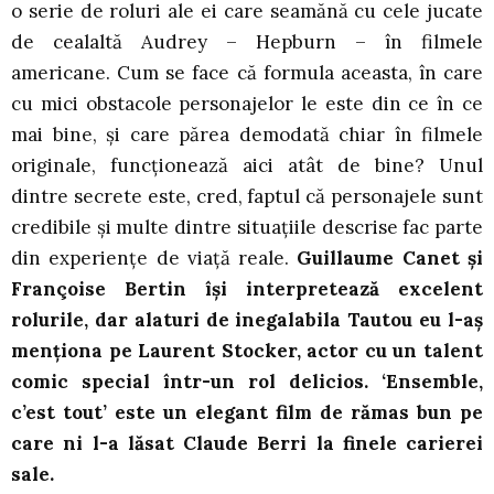
o serie de roluri ale ei care seamănă cu cele jucate
de cealaltă Audrey – Hepburn – în filmele
americane. Cum se face că formula aceasta, în care
cu mici obstacole personajelor le este din ce în ce
mai bine, și care părea demodată chiar în filmele
originale, funcționează aici atât de bine? Unul
dintre secrete este, cred, faptul că personajele sunt
credibile și multe dintre situațiile descrise fac parte
din experiențe de viață reale.
Guillaume Canet și
Françoise Bertin își interpretează excelent
rolurile, dar alaturi de inegalabila Tautou eu l-aș
menționa pe Laurent Stocker, actor cu un talent
comic special într-un rol delicios. ‘Ensemble,
c’est tout’ este un elegant film de rămas bun pe
care ni l-a lăsat Claude Berri la finele carierei
sale.