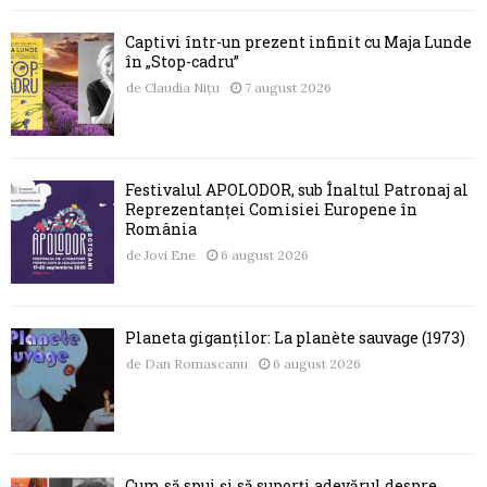
Captivi într-un prezent infinit cu Maja Lunde
în „Stop-cadru”
de
Claudia Nițu
7 august 2026
Festivalul APOLODOR, sub Înaltul Patronaj al
Reprezentanței Comisiei Europene în
România
de
Jovi Ene
6 august 2026
Planeta giganților: La planète sauvage (1973)
de
Dan Romascanu
6 august 2026
Cum să spui și să suporți adevărul despre