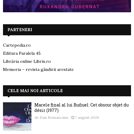
PARTENERI
Cartepedia.ro
Editura Paralela 45
Librăria online Libris.ro
Memoria – revista gândirii arestate
CELE MAI NOI ARTICOLE
Marele final al lui Buñuel: Cet obscur objet du
désir (1977)
de
Dan Romascanu
7 august 2026