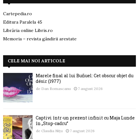
Cartepedia.ro
Editura Paralela 45
Librăria online Libris.ro
Memoria – revista gândirii arestate
CELE MAI NOI ARTICOLE
Marele final al lui Buñuel: Cet obscur objet du
désir (1977)
de
Dan Romascanu
7 august 2026
Captivi într-un prezent infinit cu Maja Lunde
în „Stop-cadru”
de
Claudia Nițu
7 august 2026