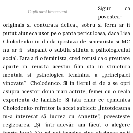
Sigur ca
Copiii sunt bine-mersi
povestea–
originala si conturata delicat, sobru si ferm ar fi
putut aluneca usor pe o panta periculoasa, daca Lisa
Cholodenko in dubla ipostaza de scnearista si MC
nu ar fi stapanit o subtila stiinta a psihologicului
social. Fara a fi o feminista, cred totusi ca o greutate
aparte in reusita acestui film sta in structura
mentala si psihologica feminina a „principalei
vinovate” Cholodenco. Si in flerul ei de a se opri
asupra acestor doua mari actrite, femei cu o reala
experienta de familiste. Si iata chiar ce cpmunica
Cholodenko refrritor la acest subiect: „Întotdeauna
m-a interesat să lucrez cu Annette”, povesteşte
regizoarea. „Şi, într-adevăr, am făcut o alegere