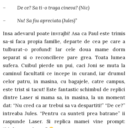
– De ce? Sa ti-o traga cineva? (Nic)
– Nu! Sa fiu apreciata (Jules)”
Insa adevarul poate invrajbi! Asa ca Paul este trimis
sa-si faca propia familie, departe de cea pe care a
tulburat-o profund! Iar cele doua mame dorm
separat si o reconciliere pare grea. Toata lumea
sufera. Cuibul pierde un pui, caci Joni se muta la
caminul facultatii ce incepe in curand, iar drumul
celor patru, in masina, cu bagajele, catre campus,
este trist si tacut! Este fantastic schimbul de replici
dintre Laser si mama sa, in masina, la un moment
dat: “Nu cred ca ar trebui sa va despartiti!” “De ce?”
intreaba Jules. “Pentru ca sunteti prea batrane” ii
raspunde Laser. Si replica mamei vine prompt: