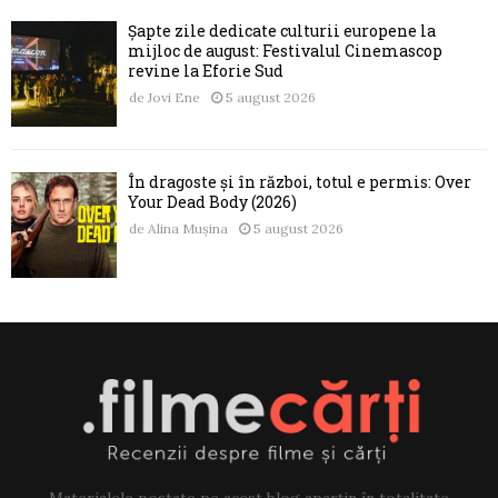
Șapte zile dedicate culturii europene la
mijloc de august: Festivalul Cinemascop
revine la Eforie Sud
de
Jovi Ene
5 august 2026
În dragoste și în război, totul e permis: Over
Your Dead Body (2026)
de
Alina Mușina
5 august 2026