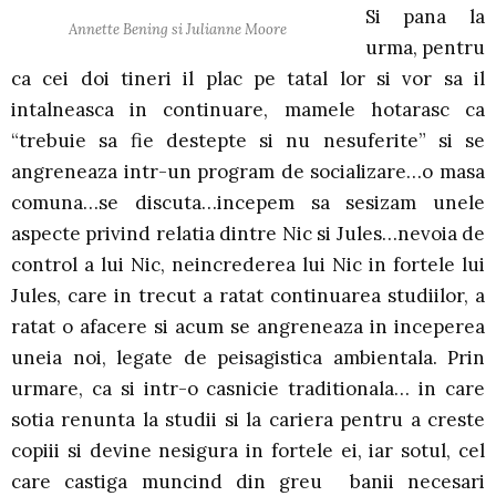
Si pana la
Annette Bening si Julianne Moore
urma, pentru
ca cei doi tineri il plac pe tatal lor si vor sa il
intalneasca in continuare, mamele hotarasc ca
“trebuie sa fie destepte si nu nesuferite” si se
angreneaza intr-un program de socializare…o masa
comuna…se discuta…incepem sa sesizam unele
aspecte privind relatia dintre Nic si Jules…nevoia de
control a lui Nic, neincrederea lui Nic in fortele lui
Jules, care in trecut a ratat continuarea studiilor, a
ratat o afacere si acum se angreneaza in inceperea
uneia noi, legate de peisagistica ambientala. Prin
urmare, ca si intr-o casnicie traditionala… in care
sotia renunta la studii si la cariera pentru a creste
copiii si devine nesigura in fortele ei, iar sotul, cel
care castiga muncind din greu banii necesari