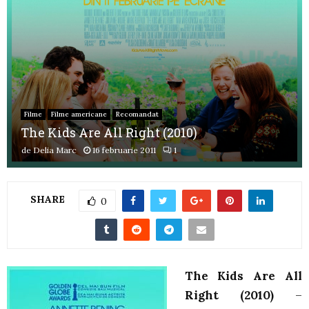
Filme
Filme americane
Recomandat
The Kids Are All Right (2010)
de
Delia Marc
16 februarie 2011
1
SHARE
0
The Kids Are All
Right (2010)
–