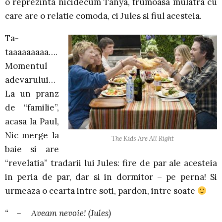
o reprezinta nicidecum Tanya, frumoasa mulatra cu
care are o relatie comoda, ci Jules si fiul acesteia.
Ta-
taaaaaaaaa….
Momentul
adevarului…
La un pranz
de “familie”,
acasa la Paul,
Nic merge la
The Kids Are All Right
baie si are
“revelatia” tradarii lui Jules: fire de par ale acesteia
in peria de par, dar si in dormitor – pe perna! Si
urmeaza o cearta intre soti, pardon, intre soate
“ – Aveam nevoie! (Jules)