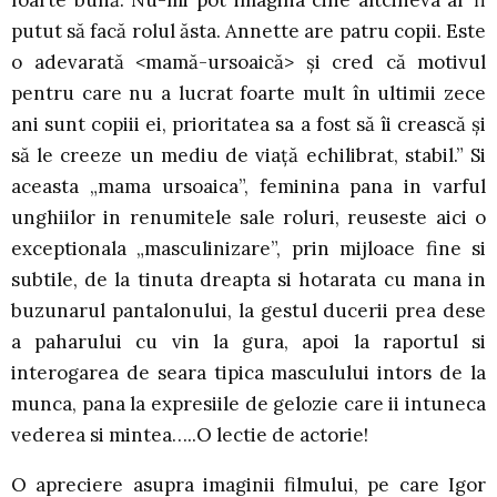
foarte bună. Nu-mi pot imagina cine altcineva ar fi
putut să facă rolul ăsta. Annette are patru copii. Este
o adevarată <mamă-ursoaică> şi cred că motivul
pentru care nu a lucrat foarte mult în ultimii zece
ani sunt copiii ei, prioritatea sa a fost să îi crească şi
să le creeze un mediu de viaţă echilibrat, stabil.” Si
aceasta „mama ursoaica”, feminina pana in varful
unghiilor in renumitele sale roluri, reuseste aici o
exceptionala „masculinizare”, prin mijloace fine si
subtile, de la tinuta dreapta si hotarata cu mana in
buzunarul pantalonului, la gestul ducerii prea dese
a paharului cu vin la gura, apoi la raportul si
interogarea de seara tipica masculului intors de la
munca, pana la expresiile de gelozie care ii intuneca
vederea si mintea…..O lectie de actorie!
O apreciere asupra imaginii filmului, pe care Igor