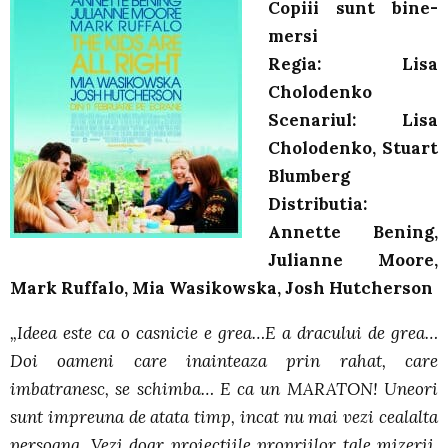
Copiii sunt bine-
mersi
Regia: Lisa
Cholodenko
Scenariul: Lisa
Cholodenko, Stuart
Blumberg
Distributia:
Annette Bening,
Julianne Moore,
Mark Ruffalo, Mia Wasikowska, Josh Hutcherson
„Ideea este ca o casnicie e grea…E a dracului de grea…
Doi oameni care inainteaza prin rahat, care
imbatranesc, se schimba… E ca un MARATON! Uneori
sunt impreuna de atata timp, incat nu mai vezi cealalta
persoana. Vezi doar proiectiile propriilor tale mizerii.