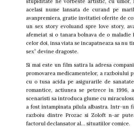
stupiditate ne vorbeste artistic, cu umor
acelasi nume lansata de curand pe maril
avanpremiera, gratie invitatiei oferite de co
un sex story evoluand spre love story, av
afemeiat si o tanara bolnava de o maladie 
celor doi, insa viata se incapatneaza sa nu ti
sex” devine dragoste.
Si mai este un film satira la adresa compani
promovarea medicamentelor, a razboiului pu
cu o tusa acida pe asigurarile de sanatat
romantice, actiunea se petrece in 1996, a
scenaristi sa introduca glume cu miraculosu
a fost intampinata pilula albastra. Intr-un
razboiu dintre Prozac si Zoloft n-ar pute
factorul declansator al… situatiilor comice.