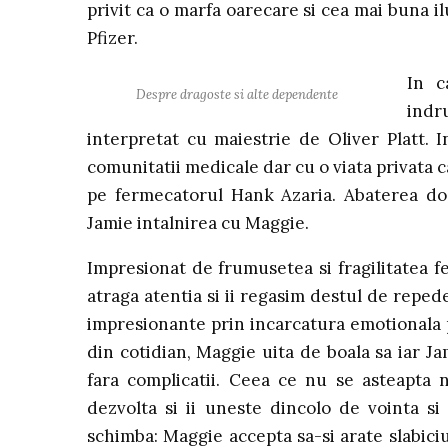
privit ca o marfa oarecare si cea mai buna i
Pfizer.
In c
Despre dragoste si alte dependente
indr
interpretat cu maiestrie de Oliver Platt. 
comunitatii medicale dar cu o viata privata c
pe fermecatorul Hank Azaria. Abaterea docto
Jamie intalnirea cu Maggie.
Impresionat de frumusetea si fragilitatea fe
atraga atentia si ii regasim destul de reped
impresionante prin incarcatura emotionala 
din cotidian, Maggie uita de boala sa iar J
fara complicatii. Ceea ce nu se asteapta n
dezvolta si ii uneste dincolo de vointa si
schimba: Maggie accepta sa-si arate slabici