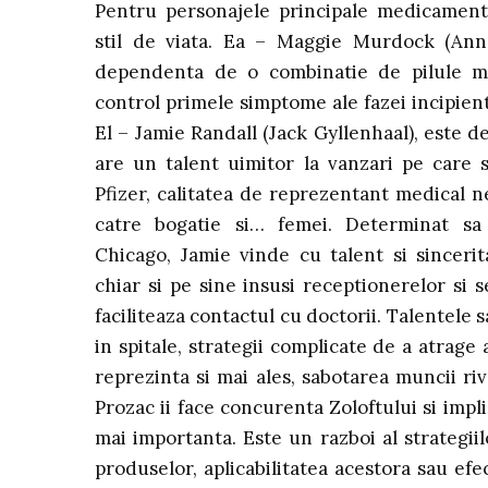
Pentru personajele principale medicament
stil de viata. Ea – Maggie Murdock (An
dependenta de o combinatie de pilule m
control primele simptome ale fazei incipien
El – Jamie Randall (Jack Gyllenhaal), este 
are un talent uimitor la vanzari pe care s
Pfizer, calitatea de reprezentant medical 
catre bogatie si… femei. Determinat sa
Chicago, Jamie vinde cu talent si sincerita
chiar si pe sine insusi receptionerelor si s
faciliteaza contactul cu doctorii. Talentele
in spitale, strategii complicate de a atrag
reprezinta si mai ales, sabotarea muncii ri
Prozac ii face concurenta Zoloftului si impl
mai importanta. Este un razboi al strategiil
produselor, aplicabilitatea acestora sau e