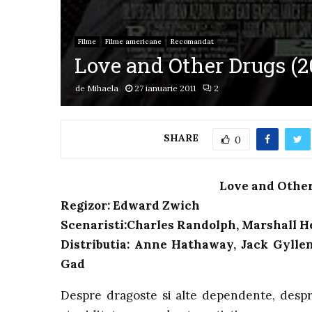
Filme
Filme americane
Recomandat
Love and Other Drugs (2
de
Mihaela
27 ianuarie 2011
2
SHARE
0
Love and Other
Regizor: Edward Zwich
Scenaristi:Charles Randolph, Marshall H
Distributia: Anne Hathaway, Jack Gyllen
Gad
Despre dragoste si alte dependente, despre 