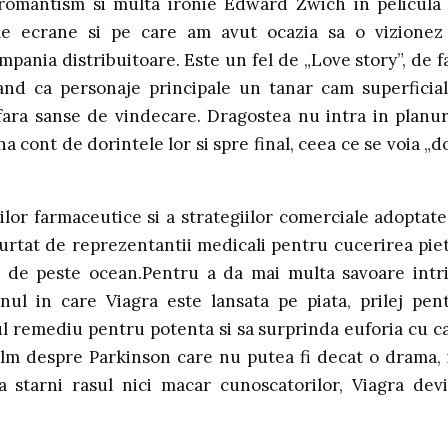
, romantism si multa ironie Edward Zwich in pelicula
e ecrane si pe care am avut ocazia sa o vizionez
mpania distribuitoare. Este un fel de „Love story”, de f
and ca personaje principale un tanar cam superficial
fara sanse de vindecare. Dragostea nu intra in planur
na cont de dorintele lor si spre final, ceea ce se voia „d
ilor farmaceutice si a strategiilor comerciale adoptate
rtat de reprezentantii medicali pentru cucerirea piet
e de peste ocean.Pentru a da mai multa savoare intri
nul in care Viagra este lansata pe piata, prilej pen
l remediu pentru potenta si sa surprinda euforia cu c
 film despre Parkinson care nu putea fi decat o drama, 
a starni rasul nici macar cunoscatorilor, Viagra dev