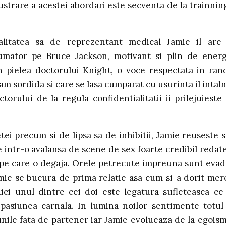
lustrare a acestei abordari este secventa de la trainnin
alitatea sa de reprezentant medical Jamie il are
umator pe Bruce Jackson, motivant si plin de energ
In pielea doctorului Knight, o voce respectata in ran
am sordida si care se lasa cumparat cu usurinta il intal
rului de la regula confidentialitatii ii prilejuieste 
tei precum si de lipsa sa de inhibitii, Jamie reuseste s
e intr-o avalansa de scene de sex foarte credibil redate
pe care o degaja. Orele petrecute impreuna sunt evad
amie se bucura de prima relatie asa cum si-a dorit mer
ici unul dintre cei doi este legatura sufleteasca ce
 pasiunea carnala. In lumina noilor sentimente totul
unile fata de partener iar Jamie evolueaza de la egoism