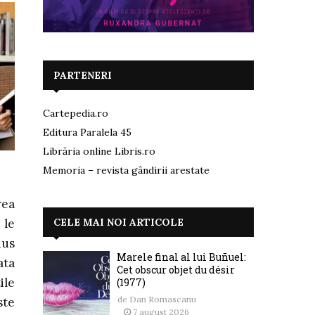
PARTENERI
Cartepedia.ro
Editura Paralela 45
Librăria online Libris.ro
Memoria – revista gândirii arestate
rea
CELE MAI NOI ARTICOLE
 le
dus
Marele final al lui Buñuel:
ata
Cet obscur objet du désir
ile
(1977)
de
Dan Romascanu
ste
7 august 2026