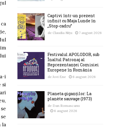
gul
Captivi într-un prezent
infinit cu Maja Lunde în
 ca
„Stop-cadru”
ie,
de
Claudia Nițu
7 august 2026
dul
nim
Festivalul APOLODOR, sub
lui
Înaltul Patronaj al
Reprezentanței Comisiei
Europene în România
a-i
de
Jovi Ene
6 august 2026
 si
ari
Planeta giganților: La
planète sauvage (1973)
eu,
de
Dan Romascanu
 se
6 august 2026
 se
 la