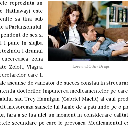
ele reprezinta un
ne Hathaway) este
enite sa tina sub
te a Parkinsonului.
dependent de sex si
i-l pune in slujba
netezindu-i drumul
 cucereasca zona
te Zoloft, Viagra,
Love and Other Drugs
ecretarelor care ii
 sale ascunse de vanzator de succes constau in strecura
e atentia doctorilor, impunerea medicamentelor pe care
valului sau Trey Hannigan (Gabriel Macht) al caui pro
icit micsoreaza sansele lui Jamie de a patrunde pe o pi
or, fara a se lua nici un moment in considerare calitat
fectele secundare pe care le provoaca. Medicamentul e