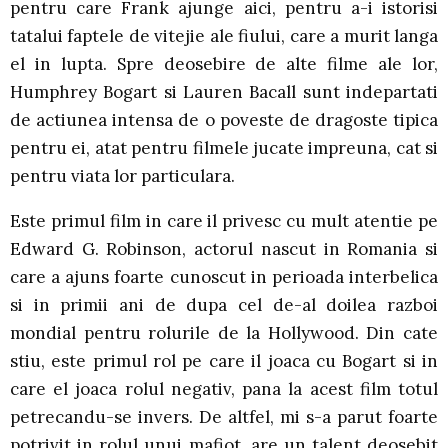
pentru care Frank ajunge aici, pentru a-i istorisi
tatalui faptele de vitejie ale fiului, care a murit langa
el in lupta. Spre deosebire de alte filme ale lor,
Humphrey Bogart si Lauren Bacall sunt indepartati
de actiunea intensa de o poveste de dragoste tipica
pentru ei, atat pentru filmele jucate impreuna, cat si
pentru viata lor particulara.
Este primul film in care il privesc cu mult atentie pe
Edward G. Robinson, actorul nascut in Romania si
care a ajuns foarte cunoscut in perioada interbelica
si in primii ani de dupa cel de-al doilea razboi
mondial pentru rolurile de la Hollywood. Din cate
stiu, este primul rol pe care il joaca cu Bogart si in
care el joaca rolul negativ, pana la acest film totul
petrecandu-se invers. De altfel, mi s-a parut foarte
potrivit in rolul unui mafiot, are un talent deosebit