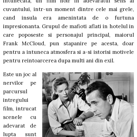
intunecata, un film noir in adevaratul sens al
cuvantului, intr-un moment dintre cele mai grele,
cand insula era amenintata de o furtuna
impresionanta. Grupul de mafioti aflati in hotelul in
care poposeste si personajul principal, maiorul
Frank McCloud, pun stapanire pe acesta, doar
pentru a intuneca atmosfera si a-si istorisi motivele
pentru reintoarcerea dupa multi ani din exil.
Este un joc al
nervilor pe
parcursul
intregului
film, intrucat
scenele cu
adevarat de
lupta sunt