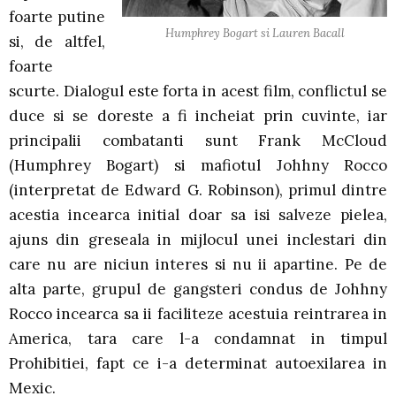
foarte putine
Humphrey Bogart si Lauren Bacall
si, de altfel,
foarte
scurte. Dialogul este forta in acest film, conflictul se
duce si se doreste a fi incheiat prin cuvinte, iar
principalii combatanti sunt Frank McCloud
(Humphrey Bogart) si mafiotul Johhny Rocco
(interpretat de Edward G. Robinson), primul dintre
acestia incearca initial doar sa isi salveze pielea,
ajuns din greseala in mijlocul unei inclestari din
care nu are niciun interes si nu ii apartine. Pe de
alta parte, grupul de gangsteri condus de Johhny
Rocco incearca sa ii faciliteze acestuia reintrarea in
America, tara care l-a condamnat in timpul
Prohibitiei, fapt ce i-a determinat autoexilarea in
Mexic.