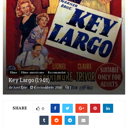
Filme
Filme americane
Recomandat
Key Largo (1948)
de
Jovi Ene
8 octombrie 2010
1
SHARE
0