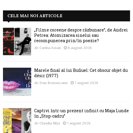
CELE MAI NOI ARTICOLE
„Filme coreene despre răzbunare”, de Andrei
Petrea: Atomizarea sinelui sau
recompunerea prin/în poezie?
de
Carina Josan
8 august 2026
Marele final al lui Buñuel: Cet obscur objet du
désir (1977)
de
Dan Romascanu
7 august 2026
Captivi într-un prezent infinit cu Maja Lunde
în „Stop-cadru”
de
Claudia Nițu
7 august 2026