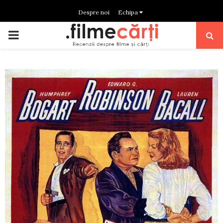
Despre noi
Echipa
PRIMARY
MENU