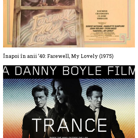
Înapoi în anii ’40: Farewell, My Lovely (1975)