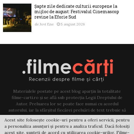
Șapte zile dedicate culturii europene la
mijloc de august: Festivalul Cinemascop
revine la Eforie Sud
de
Jovi Ene
5 august 2026
Materialele postate pe acest blog aparțin în totalitate
filme-carti.ro și se află sub protecția Legii Dreptului de
Autor. Preluarea lor se poate face numai cu acordul
autorului, iar la sfârșitul fiecărei preluări de text trebuie să
existe un link către acest blog.
Acest site folosește cookie-uri pentru a oferi servicii, pentru
a personaliza anunțuri și pentru a analiza traficul. Dacă folosiți
Contact us:
jovi@filme-carti.ro
acest site, sunteți de acord cu utilizarea cookie-urilor. Filme-