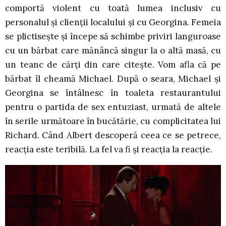
comportă violent cu toată lumea inclusiv cu
personalul și clienții localului și cu Georgina. Femeia
se plictisește și începe să schimbe priviri languroase
cu un bărbat care mănâncă singur la o altă masă, cu
un teanc de cărți din care citește. Vom afla că pe
bărbat îl cheamă Michael. După o seara, Michael și
Georgina se întâlnesc în toaleta restaurantului
pentru o partida de sex entuziast, urmată de altele
în serile următoare în bucătărie, cu complicitatea lui
Richard. Când Albert descoperă ceea ce se petrece,
reacția este teribilă. La fel va fi și reacția la reacție.