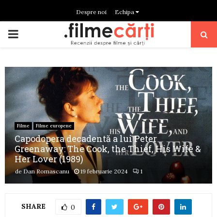
Despre noi
Echipa
PRIMARY
MENU
Filme
Filme europene
Capodopera decadentă a lui Peter
Greenaway: The Cook, the Thief, His Wife &
Her Lover (1989)
de
Dan Romascanu
19 februarie 2024
1
SHARE
0