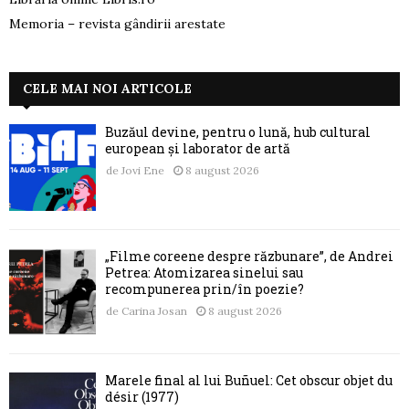
Memoria – revista gândirii arestate
CELE MAI NOI ARTICOLE
Buzăul devine, pentru o lună, hub cultural
european și laborator de artă
de
Jovi Ene
8 august 2026
„Filme coreene despre răzbunare”, de Andrei
Petrea: Atomizarea sinelui sau
recompunerea prin/în poezie?
de
Carina Josan
8 august 2026
Marele final al lui Buñuel: Cet obscur objet du
désir (1977)