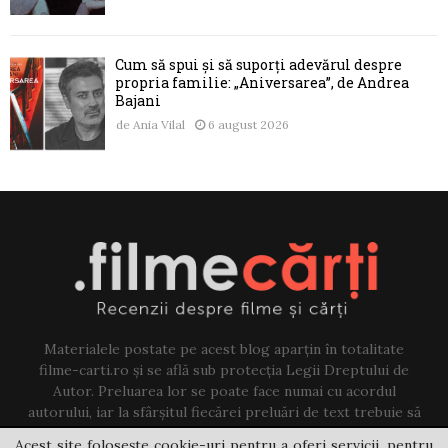
Cum să spui și să suporți adevărul despre
propria familie: „Aniversarea”, de Andrea
Bajani
de
Ania Vilal
6 august 2026
Materialele postate pe acest blog aparțin în totalitate
filme-carti.ro și se află sub protecția Legii Dreptului de
Autor. Preluarea lor se poate face numai cu acordul
autorului, iar la sfârșitul fiecărei preluări de text trebuie să
existe un link către acest blog.
Acest site folosește cookie-uri pentru a oferi servicii, pentru