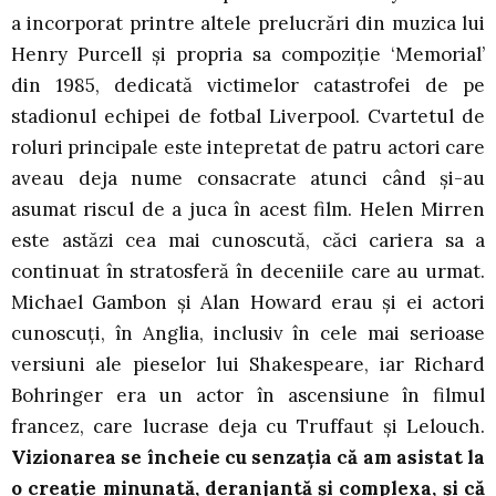
a incorporat printre altele prelucrări din muzica lui
Henry Purcell și propria sa compoziție ‘Memorial’
din 1985, dedicată victimelor catastrofei de pe
stadionul echipei de fotbal Liverpool. Cvartetul de
roluri principale este intepretat de patru actori care
aveau deja nume consacrate atunci când și-au
asumat riscul de a juca în acest film. Helen Mirren
este astăzi cea mai cunoscută, căci cariera sa a
continuat în stratosferă în deceniile care au urmat.
Michael Gambon și Alan Howard erau și ei actori
cunoscuți, în Anglia, inclusiv în cele mai serioase
versiuni ale pieselor lui Shakespeare, iar Richard
Bohringer era un actor în ascensiune în filmul
francez, care lucrase deja cu Truffaut și Lelouch.
Vizionarea se încheie cu senzația că am asistat la
o creație minunată, deranjantă și complexa, și că