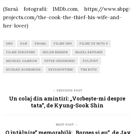
(Sursă fotografii: IMDb.com, https://www.sbpg-
projects.com/the-cook-the-thief-his-wife-and-
her-lover)
1989
DAN
DRAMA
FILME 1989
FILME DE NOTA 9
FILME EUROPENE
HELEN MIRREN
MAREA BRITANIE
MICHAEL GAMBON
PETER GREENAWAY
POLITIST
RICHARD BOHRINGER
SKYSHOWTIME
TIM ROTH
PREVIOUS POST
Un colaj din amintiri: „Vorbește-mi despre
tata”, de Kyung-Sook Shin
NEXT POST
„O întâlnire” memorabilă: „Borges şi eu”, de Jay