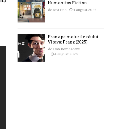
enă
Humanitas Fiction
de
Jovi Ene
4 august 2026
Franz pe malurile râului
Vltava: Franz (2025)
de
Dan Romascanu
4 august 2026