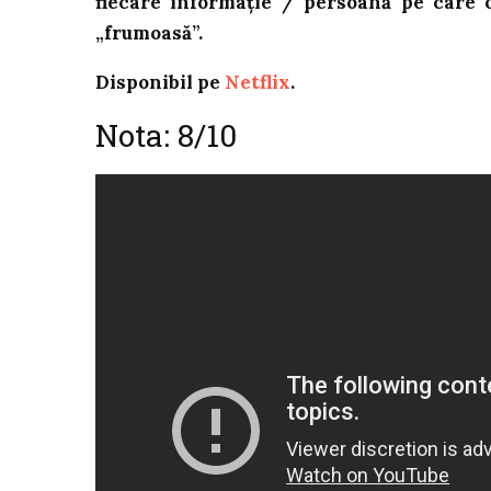
fiecare informație / persoană pe care o
„frumoasă”.
Disponibil pe
Netflix
.
Nota: 8/10