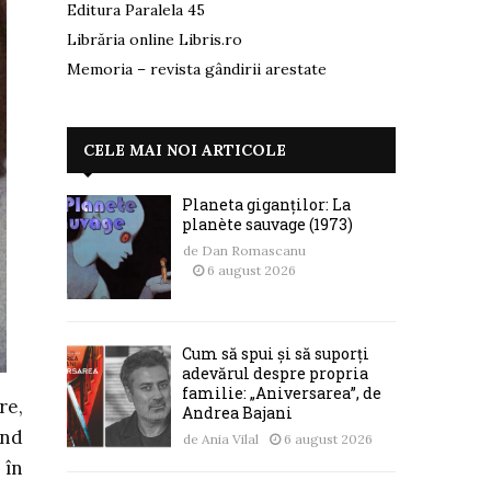
Editura Paralela 45
Librăria online Libris.ro
Memoria – revista gândirii arestate
CELE MAI NOI ARTICOLE
Planeta giganților: La
planète sauvage (1973)
de
Dan Romascanu
6 august 2026
Cum să spui și să suporți
adevărul despre propria
familie: „Aniversarea”, de
re,
Andrea Bajani
ând
de
Ania Vilal
6 august 2026
 în