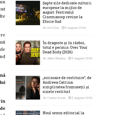
 un
Șapte zile dedicate culturii
europene la mijloc de
ost
august: Festivalul
lte
Cinemascop revine la
Eforie Sud
de
Jovi Ene
5 august 2026
ere
nii
În dragoste și în război,
totul e permis: Over Your
 de
Dead Body (2026)
ând
de
Alina Mușina
5 august 2026
ănă
„scrisoare de restituire”, de
lui
Andreea Catrina:
simplitatea frumuseții și
sinele restituit
de
Carina Josan
5 august 2026
vin
 de
Noul sezon editorial la