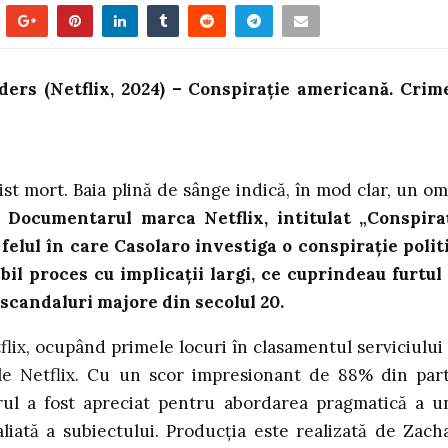
rs (Netflix, 2024) – Conspirație americană. Crim
st mort. Baia plină de sânge indică, în mod clar, un om
.
Documentarul marca Netflix, intitulat „Conspira
elul în care Casolaro investiga o conspirație polit
bil proces cu implicații largi, ce cuprindeau furtul
 scandaluri majore din secolul 20.
flix, ocupând primele locuri în clasamentul serviciului
 ale Netflix. Cu un scor impresionant de 88% din par
rul a fost apreciat pentru abordarea pragmatică a u
liată a subiectului. Producția este realizată de Zach