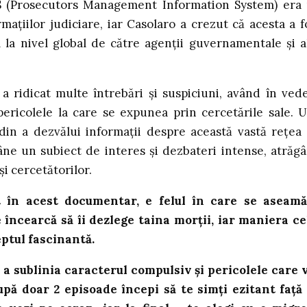
S (Prosecutors Management Information System) era
mațiilor judiciare, iar Casolaro a crezut că acesta a f
 la nivel global de către agenții guvernamentale și a
 a ridicat multe întrebări și suspiciuni, având în ved
ericolele la care se expunea prin cercetările sale. U
 din a dezvălui informații despre această vastă rețea
âne un subiect de interes și dezbateri intense, atrăg
și cercetătorilor.
t în acest documentar, e felul în care se aseam
 încearcă să îi dezlege taina morții, iar maniera ce
reptul fascinantă.
 a sublinia caracterul compulsiv și pericolele care 
upă doar 2 episoade începi să te simți ezitant față