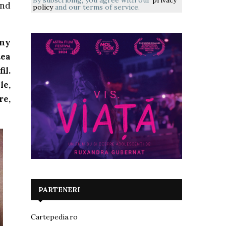
By subscribing, you agree with our
privacy
ind
policy
and our terms of service.
nny
țea
il.
le,
re,
PARTENERI
Cartepedia.ro