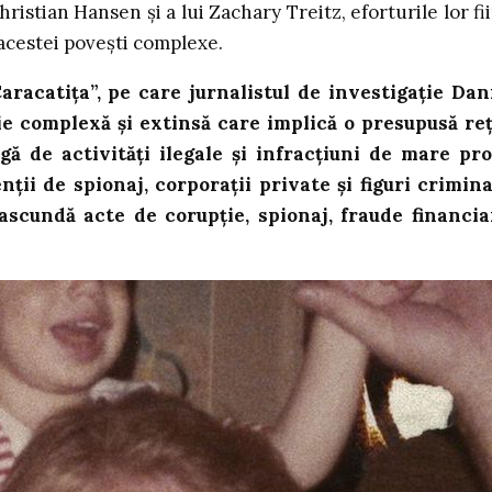
Christian Hansen și a lui Zachary Treitz, eforturile lor fi
 acestei povești complexe.
racatița”, pe care jurnalistul de investigație Da
rie complexă și extinsă care implică o presupusă re
ă de activități ilegale și infracțiuni de mare prof
ții de spionaj, corporații private și figuri crimina
ascundă acte de corupție, spionaj, fraude financia