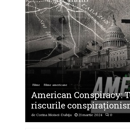
Filme
Filme americane
American Conspiracy: Th
riscurile conspiraționi
de
Corina Moisei-Dabija
21 martie 2024
0