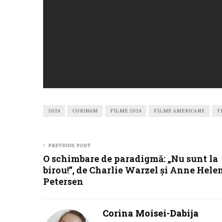
2024
CORINAM
FILME 2024
FILME AMERICANE
F
PREVIOUS POST
O schimbare de paradigmă: „Nu sunt la
birou!”, de Charlie Warzel și Anne Hele
Petersen
Corina Moisei-Dabija