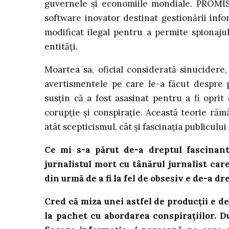
guvernele și economiile mondiale. PROMI
software inovator destinat gestionării infor
modificat ilegal pentru a permite spionajul
entități.
Moartea sa, oficial considerată sinucidere,
avertismentele pe care le-a făcut despre p
susțin că a fost asasinat pentru a fi oprit
corupție și conspirație. Această teorie răm
atât scepticismul, cât și fascinația publicului 
Ce mi s-a părut de-a dreptul fascinan
jurnalistul mort cu tânărul jurnalist care
din urmă de a fi la fel de obsesiv e de-a d
Cred că miza unei astfel de producții e de
la pachet cu abordarea conspirațiilor. D