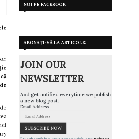
NOI PE FACEBOOK
ele
ABONAȚI-VĂ LA ARTICOLE:
or.
JOIN OUR
ție
NEWSLETTER
ică
 de
And get notified everytime we publish
a new blog post.
Email Address
 de
tea
nei
ary