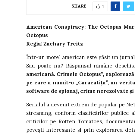
SHARE
1
American Conspiracy: The Octopus Murde
Octopus
Regia: Zachary Treitz
Într-un motel american este găsit un jurnali
Sau poate nu? Răspunsul rămâne deschis
americană. Crimele Octopus”, explorează f
pe care a numit-o „Caracatița”, un verita
software de spionaj, crime nerezolvate și
Serialul a devenit extrem de popular pe Net
streaming, conform clasificărilor publice
criticilor pe Rotten Tomatoes, documenta
povești interesante și prin explorarea deta