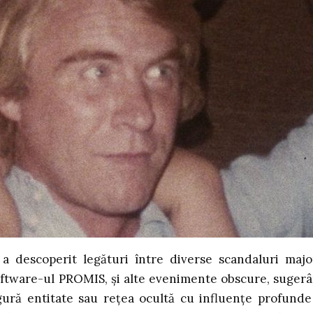
o a descoperit legături între diverse scandaluri majo
oftware-ul PROMIS, și alte evenimente obscure, suger
gură entitate sau rețea ocultă cu influențe profunde