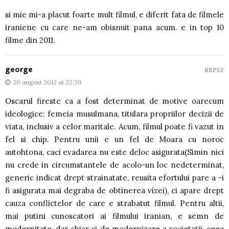
si mie mi-a placut foarte mult filmul, e diferit fata de filmele
iraniene cu care ne-am obisnuit pana acum. e in top 10
filme din 2011.
george
REPLY
20 august 2012 at 22:39
Oscarul fireste ca a fost determinat de motive oarecum
ideologice: femeia musulmana, titulara propriilor decizii de
viata, inclusiv a celor maritale. Acum, filmul poate fi vazut in
fel si chip. Pentru unii e un fel de Moara cu noroc
autohtona, caci evadarea nu este deloc asigurata(Simin nici
nu crede in circumstantele de acolo-un loc nedeterminat,
generic indicat drept strainatate, reusita efortului pare a -i
fi asigurata mai degraba de obtinerea vizei), ci apare drept
cauza conflictelor de care e strabatut filmul. Pentru altii,
mai putini cunoscatori ai filmului iranian, e semn de
modernitate, dar chiar si de modernizare a societatii, ceea