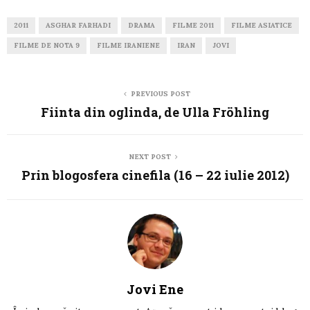
2011
ASGHAR FARHADI
DRAMA
FILME 2011
FILME ASIATICE
FILME DE NOTA 9
FILME IRANIENE
IRAN
JOVI
PREVIOUS POST
Fiinta din oglinda, de Ulla Fröhling
NEXT POST
Prin blogosfera cinefila (16 – 22 iulie 2012)
Jovi Ene