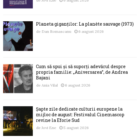
de
Jovi Ene
6 august 2026
Planeta giganților: La planète sauvage (1973)
de
Dan Romascanu
6 august 2026
Cum să spui și să suporți adevărul despre
propria familie: „Aniversarea”, de Andrea
Bajani
de
Ania Vilal
6 august 2026
Șapte zile dedicate culturii europene la
mijloc de august: Festivalul Cinemascop
revine la Eforie Sud
de
Jovi Ene
5 august 2026