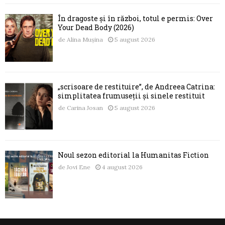
În dragoste și în război, totul e permis: Over
Your Dead Body (2026)
de
Alina Mușina
5 august 2026
„scrisoare de restituire”, de Andreea Catrina:
simplitatea frumuseții și sinele restituit
de
Carina Josan
5 august 2026
Noul sezon editorial la Humanitas Fiction
de
Jovi Ene
4 august 2026