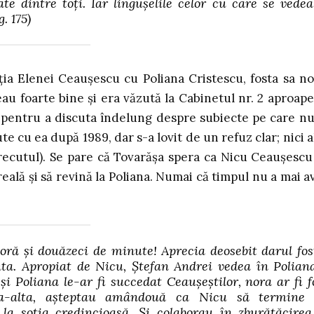
e dintre toți. Iar lingușelile celor cu care se vedea
g. 175)
ia Elenei Ceaușescu cu Poliana Cristescu, fosta sa no
eau foarte bine și era văzută la Cabinetul nr. 2 aproape
i pentru a discuta îndelung despre subiecte pe care nu
 cu ea după 1989, dar s-a lovit de un refuz clar; nici al
trecutul). Se pare că Tovarășa spera ca Nicu Ceaușescu
ală și să revină la Poliana. Numai că timpul nu a mai a
oră și douăzeci de minute! Aprecia deosebit darul fos
ta. Apropiat de Nicu, Ștefan Andrei vedea în Polian
i Poliana le-ar fi succedat Ceaușeștilor, nora ar fi f
a-alta, așteptau amândouă ca Nicu să termine
ă la soția credincioasă. Și colaborau în zburătăcirea