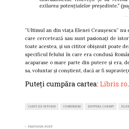
exilarea potențialelor președinte.”
(pag
”Ultimul an din viața Elenei Ceaușescu” nu e
care cercetează sau sunt pasionați de istor
toate acestea, și un cititor obișnuit poate de
specificul felului în care era condusă Româ
acaparase o mare parte din putere și era, de
sa, voluntar și conștient, dacă ar fi supravi
Puteți cumpăra cartea:
Libris.ro
.
CARTI DE ISTORIE
COMUNISM
EDITURA CORINT
ELE
PREVIOUS POST