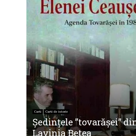
Carti
Carti de istorie
Ședințele ”tovarășei” di
Lavinia Betea