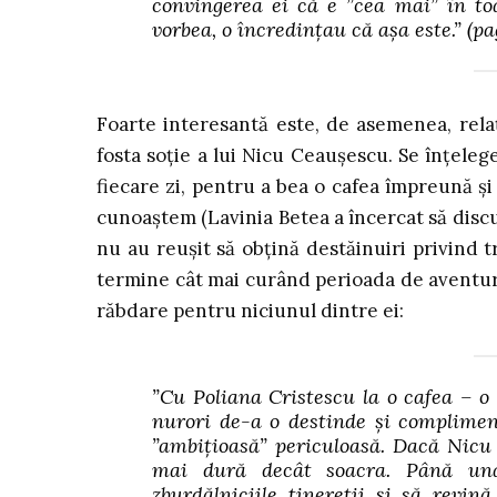
convingerea ei că e ”cea mai” în toat
vorbea, o încredințau că așa este.”
(pa
Foarte interesantă este, de asemenea, relaț
fosta soție a lui Nicu Ceaușescu. Se înțeleg
fiecare zi, pentru a bea o cafea împreună ș
cunoaștem (Lavinia Betea a încercat să discute
nu au reușit să obțină destăinuiri privind 
termine cât mai curând perioada de aventure
răbdare pentru niciunul dintre ei:
”Cu Poliana Cristescu la o cafea – o 
nurori de-a o destinde și complimen
”ambițioasă” periculoasă. Dacă Nicu ș
mai dură decât soacra. Până un
zburdălniciile tinereții și să revin