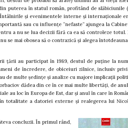
ri, destul de probabil să arate) ultimul an al vieții Ele
n puterea în statul român, profitând de slăbiciunile 
Întâlnirile și evenimentele interne și internaționale e
portantă sau cu influențe ”nefaste” ajungea la Cabine
ntru a nu se lua decizii fără ca ea să controleze totul. 
 nu se mai obosea să o contrazică și alegea întotdeauna
i țării au participat în 1989, destul de puține la num
eni de încredere, de obiceiuri zilnice, inclusiv priv
au de multe ședințe și analize cu majore implicații polit
Gorbaciov dădea din ce în ce mai multe libertăți, de anul
iale au loc în Europa de Est, dar și anul în care în Româ
n totalitate a datoriei externe și realegerea lui Nico
teva concluzii. În primul rând,