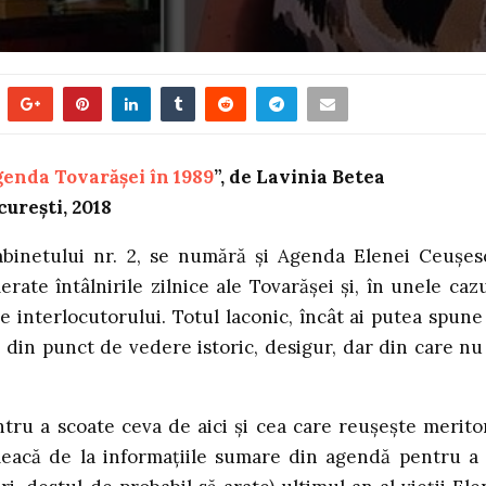
genda Tovarășei în 1989
”, de Lavinia Betea
curești, 2018
abinetului nr. 2, se numără și Agenda Elenei Ceușes
rate întâlnirile zilnice ale Tovarășei și, în unele cazu
e interlocutorului. Totul laconic, încât ai putea spune
ă din punct de vedere istoric, desigur, dar din care nu
ntru a scoate ceva de aici și cea care reușește merito
pleacă de la informațiile sumare din agendă pentru a