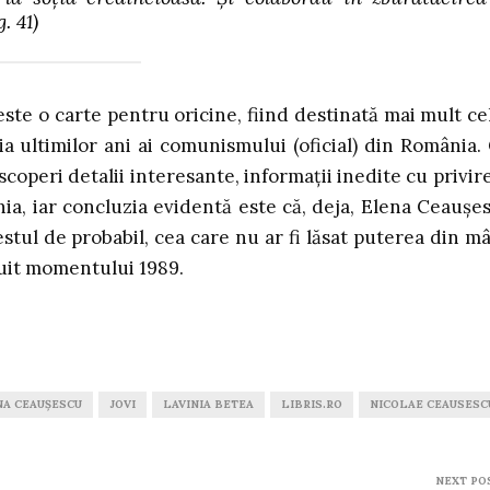
. 41)
ste o carte pentru oricine, fiind destinată mai mult ce
ia ultimilor ani ai comunismului (oficial) din România.
scoperi detalii interesante, informații inedite cu privire
nia, iar concluzia evidentă este că, deja, Elena Ceaușe
stul de probabil, cea care nu ar fi lăsat puterea din m
ețuit momentului 1989.
NA CEAUȘESCU
JOVI
LAVINIA BETEA
LIBRIS.RO
NICOLAE CEAUSESC
NEXT PO