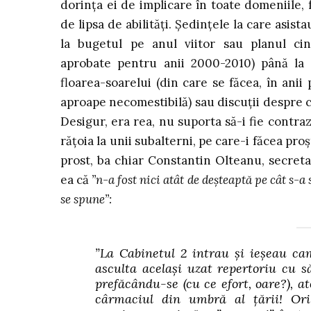
dorința ei de implicare în toate domeniile, f
de lipsa de abilități. Ședințele la care asist
la bugetul pe anul viitor sau planul cinc
aprobate pentru anii 2000-2010) până la 
floarea-soarelui (din care se făcea, în anii 
aproape necomestibilă) sau discuții despre c
Desigur, era rea, nu suporta să-i fie contrazi
rățoia la unii subalterni, pe care-i făcea pro
prost, ba chiar Constantin Olteanu, secret
ea că
”n-a fost nici atât de deșteaptă pe cât s-a
se spune”:
”La Cabinetul 2 intrau și ieșeau cam
asculta același uzat repertoriu cu să
prefăcându-se (cu ce efort, oare?), at
cârmaciul din umbră al țării! Or