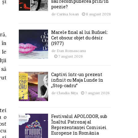
 și
sau recompunerea prin/în
poezie?
de
Carina Josan
8 august 2026
Marele final al lui Buñuel:
ră,
Cet obscur objet du désir
 în
(1977)
de
Dan Romascanu
 le
7 august 2026
ții
 să
Captivi într-un prezent
vut
infinit cu Maja Lunde în
„Stop-cadru”
de
Claudia Nițu
7 august 2026
tei
Festivalul APOLODOR, sub
a o
Înaltul Patronaj al
ost
Reprezentanței Comisiei
 cu
Europene în România
 și