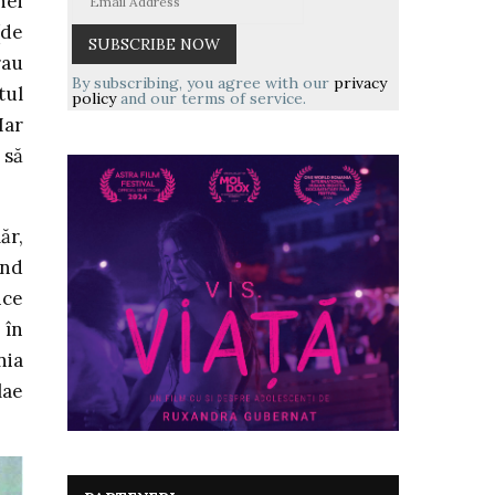
nei
(de
rau
By subscribing, you agree with our
privacy
tul
policy
and our terms of service.
Iar
 să
ăr,
ind
ice
 în
nia
lae