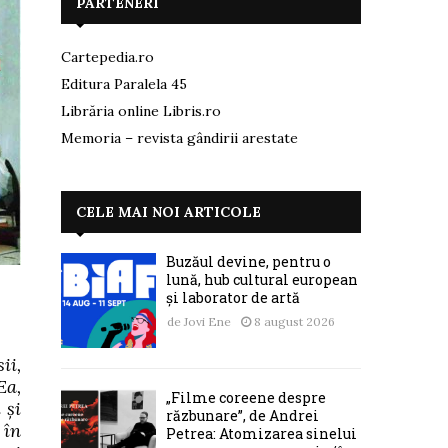
PARTENERI
Cartepedia.ro
Editura Paralela 45
Librăria online Libris.ro
Memoria – revista gândirii arestate
CELE MAI NOI ARTICOLE
Buzăul devine, pentru o
lună, hub cultural european
și laborator de artă
de
Jovi Ene
8 august 2026
ii,
Ea,
„Filme coreene despre
 și
răzbunare”, de Andrei
 în
Petrea: Atomizarea sinelui