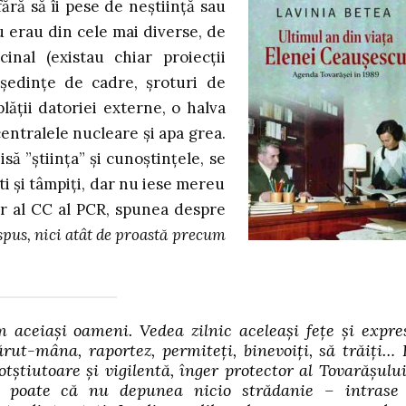
ără să îi pese de neștiință sau
au erau din cele mai diverse, de
inal (existau chiar proiecții
ședințe de cadre, șroturi de
plății datoriei externe, o halva
entralele nucleare și apa grea.
să ”știința” și cunoștințele, se
ști și tâmpiți, dar nu iese mereu
ar al CC al PCR, spunea despre
 spus, nici atât de proastă precum
 aceiași oameni. Vedea zilnic aceleași fețe și expres
rut-mâna, raportez, permiteți, binevoiți, să trăiți… 
otștiutoare și vigilentă, înger protector al Tovarășului
i poate că nu depunea nicio strădanie – intrase