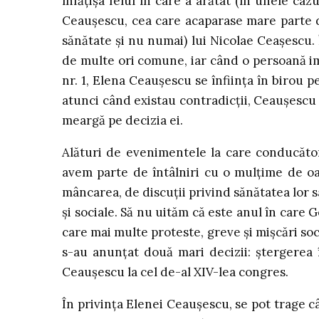
înfățișa felul în care a arătat (în unele cazu
Ceaușescu, cea care acaparase mare parte di
sănătate și nu numai) lui Nicolae Ceașescu. 
de multe ori comune, iar când o persoană im
nr. 1, Elena Ceaușescu se înființa în birou pe
atunci când existau contradicții, Ceaușescu
meargă pe decizia ei.
Alături de evenimentele la care conducători
avem parte de întâlniri cu o mulțime de oam
mâncarea, de discuții privind sănătatea lor s
și sociale. Să nu uităm că este anul în care 
care mai multe proteste, greve și mișcări soc
s-au anunțat două mari decizii: ștergerea î
Ceaușescu la cel de-al XIV-lea congres.
În privința Elenei Ceaușescu, se pot trage câ