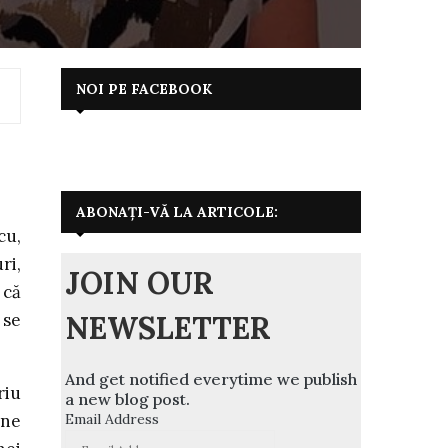
NOI PE FACEBOOK
ABONAȚI-VĂ LA ARTICOLE:
cu,
ri,
JOIN OUR
 că
NEWSLETTER
 se
And get notified everytime we publish
riu
a new blog post.
Email Address
 ne