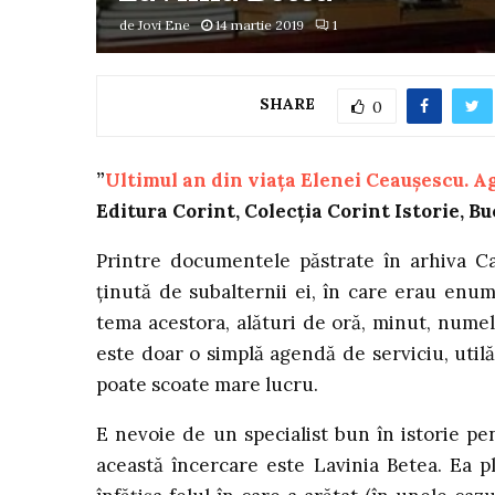
de
Jovi Ene
14 martie 2019
1
SHARE
0
”
Ultimul an din viața Elenei Ceaușescu. A
Editura Corint, Colecția Corint Istorie, Bu
Printre documentele păstrate în arhiva C
ținută de subalternii ei, în care erau enume
tema acestora, alături de oră, minut, numel
este doar o simplă agendă de serviciu, util
poate scoate mare lucru.
E nevoie de un specialist bun în istorie pe
această încercare este Lavinia Betea. Ea 