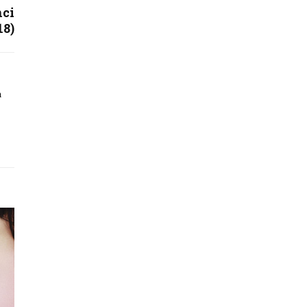
nci
18)
a