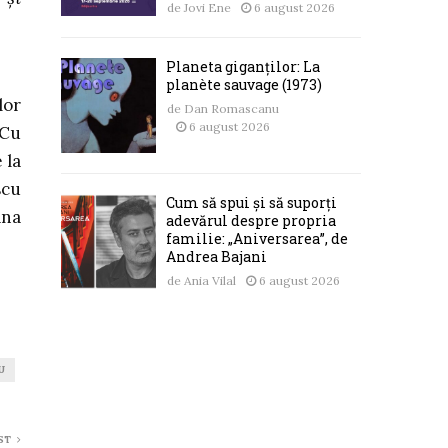
de
Jovi Ene
6 august 2026
Planeta giganților: La
planète sauvage (1973)
lor
de
Dan Romascanu
6 august 2026
 Cu
 la
scu
Cum să spui și să suporți
âna
adevărul despre propria
familie: „Aniversarea”, de
Andrea Bajani
de
Ania Vilal
6 august 2026
U
ST