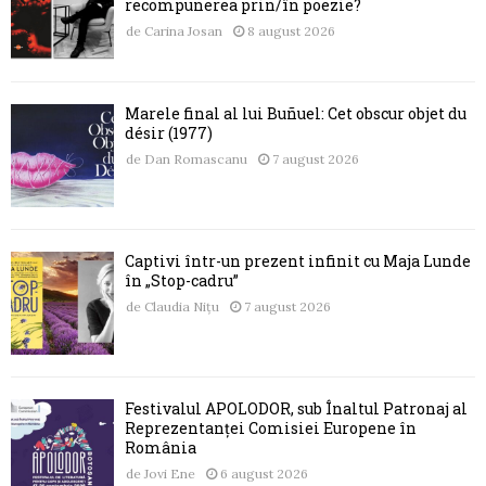
recompunerea prin/în poezie?
de
Carina Josan
8 august 2026
Marele final al lui Buñuel: Cet obscur objet du
désir (1977)
de
Dan Romascanu
7 august 2026
Captivi într-un prezent infinit cu Maja Lunde
în „Stop-cadru”
de
Claudia Nițu
7 august 2026
Festivalul APOLODOR, sub Înaltul Patronaj al
Reprezentanței Comisiei Europene în
România
de
Jovi Ene
6 august 2026