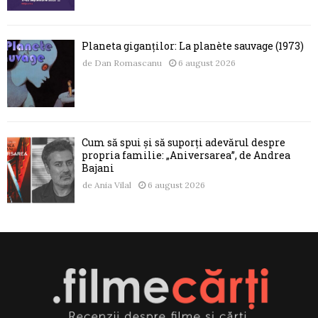
Planeta giganților: La planète sauvage (1973)
de
Dan Romascanu
6 august 2026
Cum să spui și să suporți adevărul despre
propria familie: „Aniversarea”, de Andrea
Bajani
de
Ania Vilal
6 august 2026