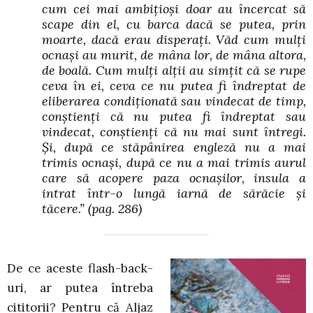
cum cei mai ambițioși doar au încercat să
scape din el, cu barca dacă se putea, prin
moarte, dacă erau disperați. Văd cum mulți
ocnași au murit, de mâna lor, de mâna altora,
de boală. Cum mulți alții au simțit că se rupe
ceva în ei, ceva ce nu putea fi îndreptat de
eliberarea condiționată sau vindecat de timp,
conștienți că nu putea fi îndreptat sau
vindecat, conștienți că nu mai sunt întregi.
Și, după ce stăpânirea engleză nu a mai
trimis ocnași, după ce nu a mai trimis aurul
care să acopere paza ocnașilor, insula a
intrat într-o lungă iarnă de sărăcie și
tăcere.”
(pag. 286)
De ce aceste flash-back-
uri, ar putea întreba
cititorii? Pentru că Aljaz