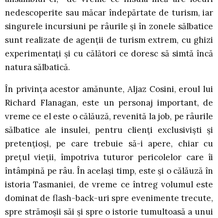
nedescoperite sau măcar îndepărtate de turism, iar
singurele incursiuni pe râurile și în zonele sălbatice
sunt realizate de agenții de turism extrem, cu ghizi
experimentați și cu călători ce doresc să simtă încă
natura sălbatică.
În privința acestor amănunte, Aljaz Cosini, eroul lui
Richard Flanagan, este un personaj important, de
vreme ce el este o călăuză, revenită la job, pe râurile
sălbatice ale insulei, pentru clienți exclusiviști și
pretențioși, pe care trebuie să-i apere, chiar cu
prețul vieții, împotriva tuturor pericolelor care îi
întâmpină pe râu. În același timp, este și o călăuză în
istoria Tasmaniei, de vreme ce întreg volumul este
dominat de flash-back-uri spre evenimente trecute,
spre strămoșii săi și spre o istorie tumultoasă a unui