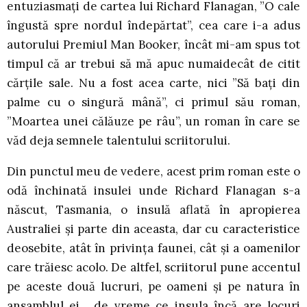
entuziasmați de cartea lui Richard Flanagan, ”O cale
îngustă spre nordul îndepărtat”, cea care i-a adus
autorului Premiul Man Booker, încât mi-am spus tot
timpul că ar trebui să mă apuc numaidecât de citit
cărțile sale. Nu a fost acea carte, nici ”Să bați din
palme cu o singură mână”, ci primul său roman,
”Moartea unei călăuze pe râu”, un roman în care se
văd deja semnele talentului scriitorului.
Din punctul meu de vedere, acest prim roman este o
odă închinată insulei unde Richard Flanagan s-a
născut, Tasmania, o insulă aflată în apropierea
Australiei și parte din aceasta, dar cu caracteristice
deosebite, atât în privința faunei, cât și a oamenilor
care trăiesc acolo. De altfel, scriitorul pune accentul
pe aceste două lucruri, pe oameni și pe natura în
ansamblul ei, de vreme ce insula încă are locuri