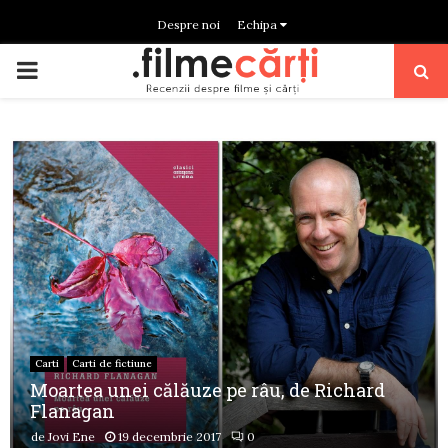
Despre noi
Echipa
PRIMARY
MENU
Carti
Carti de fictiune
Moartea unei călăuze pe râu, de Richard
Flanagan
de
Jovi Ene
19 decembrie 2017
0