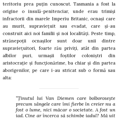
teritoriu prea puțin cunoscut. Tasmania a fost la
origine o insulă-penitenciar, unde erau trimiși
infractorii din marele Imperiu Britanic, ocnași care
au murit, supraviețuit sau evadat, care și-au
construit aici noi familii și noi localități. Peste timp,
strănepoții ocnașilor sunt doar unii dintre
supraviețuitori, foarte rău priviți, atât din partea
albilor puri, urmașii foștilor coloniștri din
aristocrație și funcționărime, ba chiar și din partea
aborigenilor, pe care i-au stricat sub o formă sau
alta:
”Ținutul lui Van Diemen care bolborosește
precum sângele care îmi fierbe în creier nu a
fost o lume, nici măcar o societate. A fost un
iad. Cine ar încerca să schimbe iadul? Mă uit