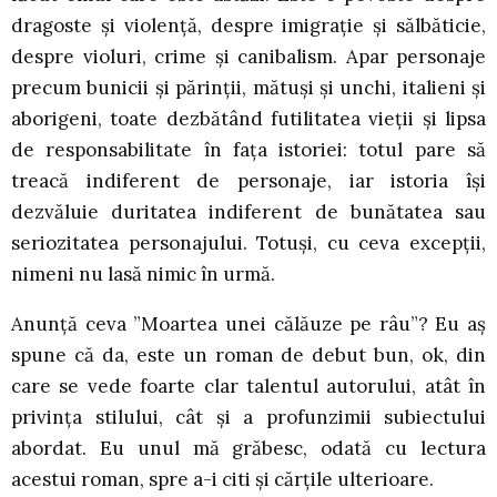
dragoste și violență, despre imigrație și sălbăticie,
despre violuri, crime și canibalism. Apar personaje
precum bunicii și părinții, mătuși și unchi, italieni și
aborigeni, toate dezbătând futilitatea vieții și lipsa
de responsabilitate în fața istoriei: totul pare să
treacă indiferent de personaje, iar istoria își
dezvăluie duritatea indiferent de bunătatea sau
seriozitatea personajului. Totuși, cu ceva excepții,
nimeni nu lasă nimic în urmă.
Anunță ceva ”Moartea unei călăuze pe râu”? Eu aș
spune că da, este un roman de debut bun, ok, din
care se vede foarte clar talentul autorului, atât în
privința stilului, cât și a profunzimii subiectului
abordat. Eu unul mă grăbesc, odată cu lectura
acestui roman, spre a-i citi și cărțile ulterioare.