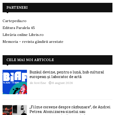
PARTENERI
Cartepedia.ro
Editura Paralela 45
Librăria online Libris.ro
Memoria – revista gândirii arestate
CELE MAI NOI ARTICOLE
Buzăul devine, pentru o lună, hub cultural
european și laborator de artă
de
Jovi Ene
8 august 2026
„Filme coreene despre răzbunare”, de Andrei
Petrea: Atomizarea sinelui sau