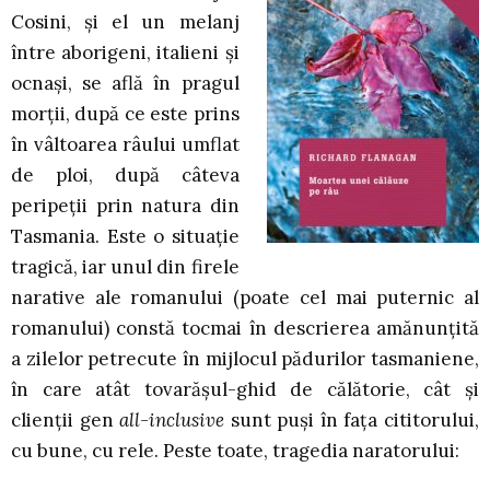
Cosini, și el un melanj
între aborigeni, italieni și
ocnași, se află în pragul
morții, după ce este prins
în vâltoarea râului umflat
de ploi, după câteva
peripeții prin natura din
Tasmania. Este o situație
tragică, iar unul din firele
narative ale romanului (poate cel mai puternic al
romanului) constă tocmai în descrierea amănunțită
a zilelor petrecute în mijlocul pădurilor tasmaniene,
în care atât tovarășul-ghid de călătorie, cât și
clienții gen
all-inclusive
sunt puși în fața cititorului,
cu bune, cu rele. Peste toate, tragedia naratorului: