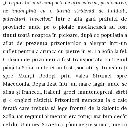
„Grupuri tot mai compacte ne aţin calea şi, pe alocurea,
ne întâmpină cu o larmă stridentă de huiduili,
şuierături, invective.”
Într-o altă gară prăfuită de
provincie unde pe o ploiaie mocănească au fost
ţinuţi toată noaptea în picioare, după ce populaţia a
aflat de prezenţa prizonierilor a alergat într-un
suflet pentru a arunca cu pietre în ei. La Sofia la fel.
Coloana de prizonieri a fost transportata cu trenul
până la Sofia, unde ei au fost „sortati” şi transferaţi
spre Munţii Rodopi prin valea Strumei spre
Macedonia. Repartizat într-un mare lagăr unde se
aflau şi francezi, italieni, greci, muntenegreni, sârbi
şi 4 englezi rătăciţi. Prizonierii munceau la o cale
ferată care trebuia să lege frontul de la Salonic de
Sofia, iar regimul alimentar era totuşi mai bun decât
cel din Uniunea Sovietică: pâini negre şi mici, uneori