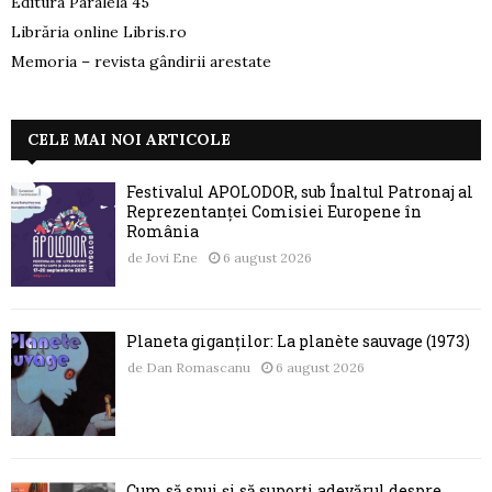
Editura Paralela 45
Librăria online Libris.ro
Memoria – revista gândirii arestate
CELE MAI NOI ARTICOLE
Festivalul APOLODOR, sub Înaltul Patronaj al
Reprezentanței Comisiei Europene în
România
de
Jovi Ene
6 august 2026
Planeta giganților: La planète sauvage (1973)
de
Dan Romascanu
6 august 2026
Cum să spui și să suporți adevărul despre