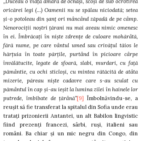
„
Duceau o viaţă amară de ocnaşi, scoşi de sub ocrotirea
oricărei legi (…) Oamenii nu se spălau niciodată; setea
şi-o potoleau din şanţ ori mâncând zăpadă de pe câmp.
Nenorociţii noştri ţărani nu mai aveau nimic omenesc
în ei. Îmbrăcaţi în nişte zdrenţe de culoare mohărâtă,
fără nume, pe care vântul umed sau crivăţul tăios le
hărţuia în toate părţile, purtând în picioare cârpe
învălătucite, legate de sfoară, slabi, murdari, cu faţă
pământie, cu ochi sticloşi, cu mintea rătăcită de atâta
mizerie, păreau nişte cadavre care s-au sculat cu
pământul în cap şi-au ieşit la lumina zilei în hainele lor
putrede, îmbibate de ţărână”
[9]
Îmbolnăvindu-se, a
reuşit să fie transferat la spitalul din Sofia unde erau
trataţi prizonierii Antantei, un alt Babilon lingvistic
fiind prezenţi francezi, sârbi, ruşi, italieni sau
români. Ba chiar şi un mic negru din Congo, din