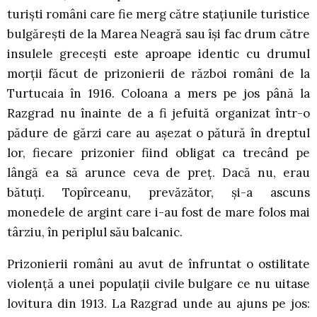
turişti români care fie merg către staţiunile turistice
bulgăreşti de la Marea Neagră sau îşi fac drum către
insulele greceşti este aproape identic cu drumul
morţii făcut de prizonierii de război români de la
Turtucaia în 1916. Coloana a mers pe jos până la
Razgrad nu înainte de a fi jefuită organizat într-o
pădure de gărzi care au aşezat o pătură în dreptul
lor, fiecare prizonier fiind obligat ca trecând pe
lângă ea să arunce ceva de preţ. Dacă nu, erau
bătuţi. Topîrceanu, prevăzător, şi-a ascuns
monedele de argint care i-au fost de mare folos mai
târziu, în periplul său balcanic.
Prizonierii români au avut de înfruntat o ostilitate
violenţă a unei populaţii civile bulgare ce nu uitase
lovitura din 1913. La Razgrad unde au ajuns pe jos: