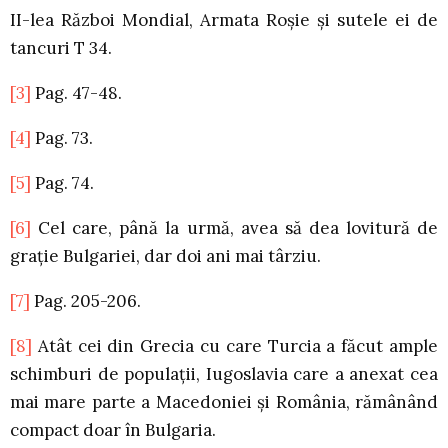
II-lea Război Mondial, Armata Roşie şi sutele ei de
tancuri T 34.
[3]
Pag. 47-48.
[4]
Pag. 73.
[5]
Pag. 74.
[6]
Cel care, până la urmă, avea să dea lovitură de
graţie Bulgariei, dar doi ani mai târziu.
[7]
Pag. 205-206.
[8]
Atât cei din Grecia cu care Turcia a făcut ample
schimburi de populaţii, Iugoslavia care a anexat cea
mai mare parte a Macedoniei şi România, rămânând
compact doar în Bulgaria.