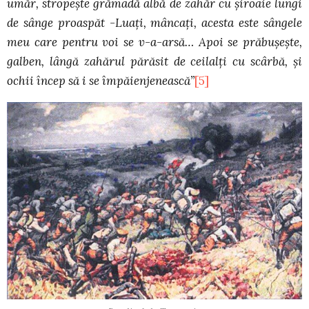
umăr, stropeşte grămadă albă de zahăr cu şiroaie lungi
de sânge proaspăt -Luaţi, mâncaţi, acesta este sângele
meu care pentru voi se v-a-arsă… Apoi se prăbuşeşte,
galben, lângă zahărul părăsit de ceilalţi cu scârbă, şi
ochii încep să i se împăienjenească”
[5]