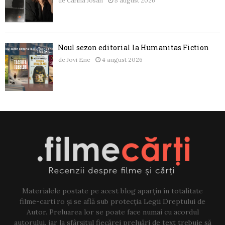
de
Carina Josan
5 august 2026
Noul sezon editorial la Humanitas Fiction
de
Jovi Ene
4 august 2026
Materialele postate pe acest blog aparțin în totalitate
filme-carti.ro și se află sub protecția Legii Dreptului de
Autor. Preluarea lor se poate face numai cu acordul
autorului, iar la sfârșitul fiecărei preluări de text trebuie să