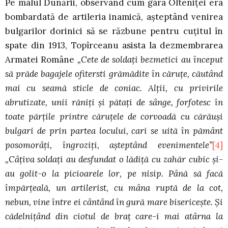
Pe malul Dunării, observând cum gara Olteniţei era
bombardată de artileria inamică, aşteptând venirea
bulgarilor dorinici să se răzbune pentru cuţitul în
spate din 1913, Topîrceanu asista la dezmembrarea
Armatei Române
„Cete de soldaţi bezmetici au început
să prăde bagajele ofitersti grămădite în căruţe, căutând
mai cu seamă sticle de coniac. Alţii, cu privirile
abrutizate, unii răniţi şi pătaţi de sânge, forfotesc în
toate părţile printre căruţele de corvoadă cu cărăuşi
bulgari de prin partea locului, cari se uită în pământ
posomorâţi, îngroziţi, aşteptând evenimentele”
[4]
„Câţiva soldaţi au desfundat o lădiţă cu zahăr cubic şi-
au golit-o la picioarele lor, pe nisip. Până să facă
împărţeală, un artilerist, cu mâna ruptă de la cot,
nebun, vine între ei cântând în gură mare bisericeşte. Şi
cădelniţând din ciotul de braţ care-i mai atârna la