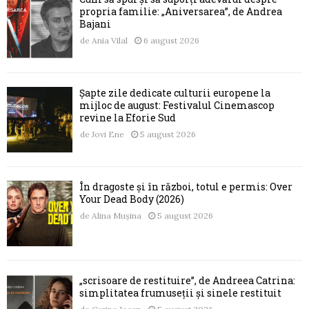
propria familie: „Aniversarea”, de Andrea
Bajani
de
Ania Vilal
6 august 2026
Șapte zile dedicate culturii europene la
mijloc de august: Festivalul Cinemascop
revine la Eforie Sud
de
Jovi Ene
5 august 2026
În dragoste și în război, totul e permis: Over
Your Dead Body (2026)
de
Alina Mușina
5 august 2026
„scrisoare de restituire”, de Andreea Catrina:
simplitatea frumuseții și sinele restituit