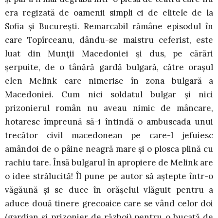
era regizată de oamenii simpli ci de elitele de la
Sofia şi Bucureşti. Remarcabil rămâne episodul în
care Topîrceanu, dându-se maistru ceferist, este
luat din Munţii Macedoniei şi dus, pe cărări
şerpuite, de o tânără gardă bulgară, către oraşul
elen Melink care nimerise în zona bulgară a
Macedoniei. Cum nici soldatul bulgar şi nici
prizonierul român nu aveau nimic de mâncare,
hotaresc împreună să-i întindă o ambuscada unui
trecător civil macedonean pe care-l jefuiesc
amândoi de o pâine neagră mare şi o plosca plină cu
rachiu tare. Însă bulgarul în apropiere de Melink are
o idee strălucită! Îl pune pe autor să aştepte într-o
văgăună şi se duce în orăşelul vlăguit pentru a
aduce două tinere grecoaice care se vând celor doi
(gardian şi prizonier de război) pentru o bucată de