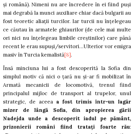
şi română). Nimeni nu are încredere în ei fiind puşi
mai degrabă la munci auxiliare chiar dacă bulgarii au
fost teoretic aliaţii turcilor. Iar turcii nu înţelegeau
ce căutau în armatele ghiaurilor (de cele mai multe
ori nici nu înţelegeau limbile creştinilor) care până
recent le erau supuşi/servitori…Ulterior vor emigra
masiv în Turcia kemalistă
[8]
.
Însă minciuna lui a fost descoperită la Sofia din
simplul motiv că nici o ţară nu şi-ar fi mobilizat în
Armată mecanicii de locomotivă, trenul fiind
principalul mijloc de transport al trupelor, unul
strategic, de aceea
a fost trimis într-un lagăr
mizer de lângă Sofia, din apropierea gării
Nadejda unde a descoperit iadul pe pământ,
prizonierii români fiind trataţi foarte rău
: