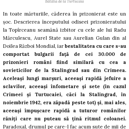
Bătălia de la Turtucaia
In toate mărturiile, căderea în prizonierat este un
şoc. Descrierea începutului odiseei prizonieratului
la Topîrceanu seamănă izbitor cu cele ale lui Radu
Mărculescu, Aurel State sau Aurelian Gulan din al
Doilea Război Mondial, iar
bestalitatea cu care s-au
comportat bulgarii faţă de cei 30.000 de
prizonieri români fiind similară cu cea a
sovieticilor de la Stalingrad sau din Crimeea.
Aceleaşi lungi marşuri, aceeaşi rapidă jefuire a
sclavilor, aceeaşi înfometare şi sete (în cazul
Crimeei şi Turtucaiei, căci la Stalingrad, în
noiembrie 1942, era zăpadă peste tot) şi, mai ales,
aceeaşi împuşcare rapidă a tuturor românilor
răniţi care nu puteau să ţină ritmul coloanei.
Paradoxal, drumul pe care-l fac acum sute de mii de