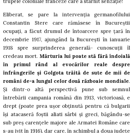
trupele coloniale franceze care a stârnit senzaţie!
Eliberat, se pare la intervenţia germanofilului
Constantin Stere care rămăsese în Bucureştii
ocupaţi, a făcut drumul de întoarcere spre ţară în
decembrie 1917, ajungând la Bucureşti în ianuarie
1918 spre surprinderea generală- cunoscuţii îl
credeau mort.
Mărturia lui poate stă fără îndoială
în primul rând al evocărilor reale despre
înfrângerile şi Golgota trăită de sute de mii de
români de-a lungul celor două războaie mondiale
.
Şi dintr-o altă perspectivă pune sub semnul
întrebării campania română din 1913, victorioasă, e
drept (poate prea uşor obţinută pentru că bulgarii
îşi atacaseră foştii aliati sârbi şi greci, băgându-se
sub preş carenţele majore ale Armatei Române care
s-au ivit în 1916), dar care, în schimbul a doua judeţe