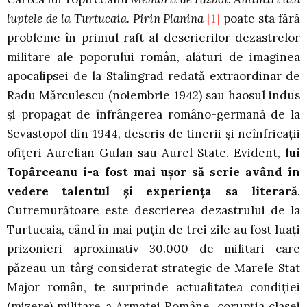
luptele de la Turtucaia. Pirin Planina
[1]
poate sta fără
probleme în primul raft al descrierilor dezastrelor
militare ale poporului român, alături de imaginea
apocalipsei de la Stalingrad redată extraordinar de
Radu Mărculescu (noiembrie 1942) sau haosul indus
şi propagat de înfrângerea româno-germană de la
Sevastopol din 1944, descris de tinerii şi neînfricaţii
ofiţeri Aurelian Gulan sau Aurel State. Evident,
lui
Topârceanu i-a fost mai uşor să scrie având în
vedere talentul şi experienţa sa literară
.
Cutremurătoare este descrierea dezastrului de la
Turtucaia, când în mai puţin de trei zile au fost luaţi
prizonieri aproximativ 30.000 de militari care
păzeau un târg considerat strategic de Marele Stat
Major român, te surprinde actualitatea condiţiei
(mizere) militare a Armatei Române, corupţia clasei