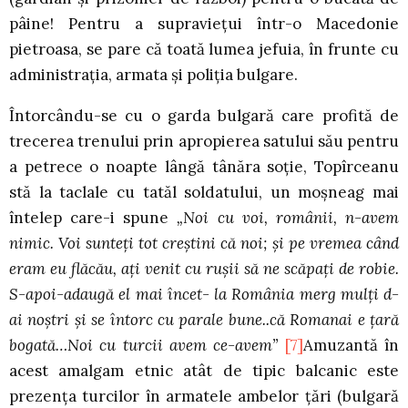
pâine! Pentru a supravieţui într-o Macedonie
pietroasa, se pare că toată lumea jefuia, în frunte cu
administraţia, armata şi poliţia bulgare.
Întorcându-se cu o garda bulgară care profită de
trecerea trenului prin apropierea satului său pentru
a petrece o noapte lângă tânăra soţie, Topîrceanu
stă la taclale cu tatăl soldatului, un moşneag mai
întelep care-i spune
„Noi cu voi, românii, n-avem
nimic. Voi sunteţi tot creştini că noi; şi pe vremea când
eram eu flăcău, aţi venit cu ruşii să ne scăpaţi de robie.
S-apoi-adaugă el mai încet- la România merg mulţi d-
ai noştri şi se întorc cu parale bune..că Romanai e ţară
bogată…Noi cu turcii avem ce-avem”
[7]
Amuzantă în
acest amalgam etnic atât de tipic balcanic este
prezenţa turcilor în armatele ambelor ţări (bulgară