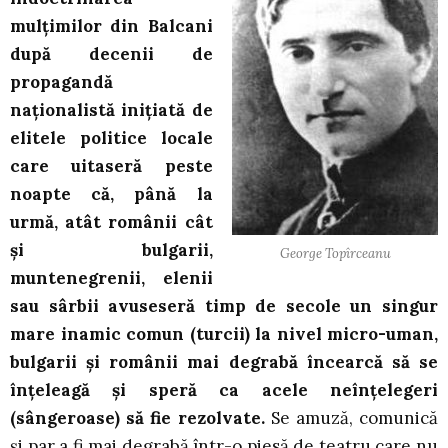
mulţimilor din Balcani
după decenii de
propagandă
naţionalistă iniţiată de
elitele politice locale
care uitaseră peste
noapte că, până la
urmă, atât românii cât
şi bulgarii,
George Topîrceanu
muntenegrenii, elenii
sau sârbii avuseseră timp de secole un singur
mare inamic comun (turcii) la nivel micro-uman,
bulgarii şi românii mai degrabă încearcă să se
înţeleagă şi speră ca acele neînţelegeri
(sângeroase) să fie rezolvate.
Se amuză, comunică
şi par a fi mai degrabă într-o piesă de teatru care nu