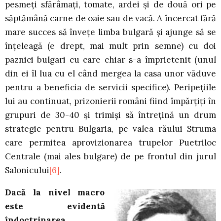
pesmeţi sfărâmaţi, tomate, ardei şi de două ori pe
săptămână carne de oaie sau de vacă. A încercat fără
mare succes să înveţe limba bulgară şi ajunge să se
înţeleagă (e drept, mai mult prin semne) cu doi
paznici bulgari cu care chiar s-a împrietenit (unul
din ei îl lua cu el când mergea la casa unor văduve
pentru a beneficia de servicii specifice). Peripeţiile
lui au continuat, prizonierii români fiind împărţiţi în
grupuri de 30-40 şi trimişi să întreţină un drum
strategic pentru Bulgaria, pe valea răului Struma
care permitea aprovizionarea trupelor Puetriloc
Centrale (mai ales bulgare) de pe frontul din jurul
Salonicului
[6]
.
Dacă la nivel macro
este evidentă
îndoctrinarea