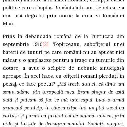
politice care a împins România într-un război care a
dus mai degrabă prin noroc la crearea României
Mari.
Prins în debandada română de la Turtucaia din
septembrie 1916
[2],
Topîrceanu, subofiţerul unei
baterii de tunuri pe care românii nu au apucat nici
măcar s-o amplaseze pentru a trage cu tunurile din
dotare, a avut o sclipire de nebunie sinucigaşă
aproape. În acel haos, cu ofiţerii români pierduţi în
peisaj, ce face poetul?
„Mă trezii atunci, că dintr-un
somn adânc, din toropeală mea. Eram singur de astă
dată şi puteam să fac ce mă taie capul. Luai o armă
aruncată pe nisip, în câteva clipe îmi umplui sacul cu
cartuşe şi pornii cu primul val de oameni la deal, prin
viile şi livezile de deasupra malului. Soldaţii singuri,