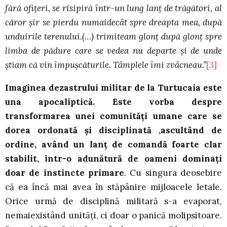
fără ofiţeri, se risipiră într-un lung lanţ de trăgători, al
căror şir se pierdu numaidecât spre dreapta mea, după
unduirile terenului.(…) trimiteam glonţ după glonţ spre
limba de pădure care se vedea nu departe şi de unde
ştiam că vin împuşcăturile. Tâmplele îmi zvâcneau.”
[3]
Imaginea dezastrului militar de la Turtucaia este
una apocaliptică. Este vorba despre
transformarea unei comunităţi umane care se
dorea ordonată şi disciplinată ,ascultând de
ordine, având un lanţ de comandă foarte clar
stabilit, într-o adunătură de oameni dominaţi
doar de instincte primare
. Cu singura deosebire
că ea încă mai avea în stăpânire mijloacele letale.
Orice urmă de disciplină militară s-a evaporat,
nemaiexistând unităţi, ci doar o panică molipsitoare.