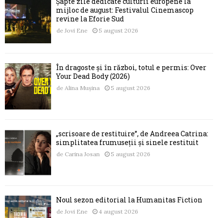
Șapte zile dedicate culturii europene la
mijloc de august: Festivalul Cinemascop
revine la Eforie Sud
de
Jovi Ene
5 august 2026
În dragoste și în război, totul e permis: Over
Your Dead Body (2026)
de
Alina Mușina
5 august 2026
„scrisoare de restituire”, de Andreea Catrina:
simplitatea frumuseții și sinele restituit
de
Carina Josan
5 august 2026
Noul sezon editorial la Humanitas Fiction
de
Jovi Ene
4 august 2026