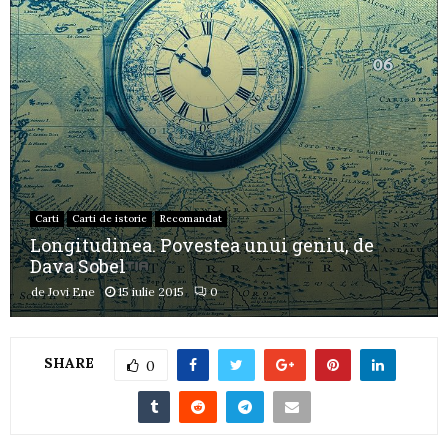
Carti
Carti de istorie
Recomandat
Longitudinea. Povestea unui geniu, de
Dava Sobel
de
Jovi Ene
15 iulie 2015
0
SHARE
0