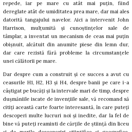
repede, iar pe mare cu atât mai puțin, fiind
dereglate atât de umiditatea prea mare, dar mai ales
datorită tangajului navelor. Aici a intervenit John
Harrison, mulțumită și cunoștințelor sale de
tâmplar, a inventat un mecanism de ceas mai puțin
obișnuit, alcătuit din anumite piese din lemn dur,
dar care rezistă fără probleme la circumstanțele
unei călătorii pe mare.
Dar despre cum a construit și ce succes a avut cu
ceasurile H1, H2, H3 și H4, despre banii pe care i-a
câștigat pe bucăți și la intervale mari de timp, despre
dușmăniile iscate de invențiile sale, vă recomand să
citiți această carte foarte interesantă, în care puteți
descoperi multe lucruri noi și inedite, dar la fel de
bine vă puteți reaminti de cărțile de știință din liceu