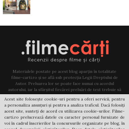
Materialele postate pe acest blog aparțin în totalitate
filme-carti.ro și se află sub protecția Legii Dreptului de
Autor. Preluarea lor se poate face numai cu acordul
autorului, iar la sfârșitul fiecărei preluări de text trebuie să
existe un link către acest blog.
Acest site folosește cookie-uri pentru a oferi servicii, pentru
a personaliza anunțuri și pentru a analiza traficul. Dacă folosiți
Contact us:
jovi@filme-carti.ro
acest site, sunteți de acord cu utilizarea cookie-urilor. Filme-
carti.ro prelucrează datele cu caracter personal furnizate de
voi în cadrul înscrierilor la concursurile organizate pe blog, în