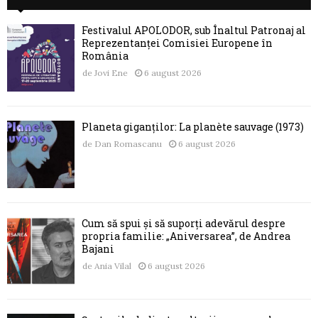
Festivalul APOLODOR, sub Înaltul Patronaj al
Reprezentanței Comisiei Europene în
România
de
Jovi Ene
6 august 2026
Planeta giganților: La planète sauvage (1973)
de
Dan Romascanu
6 august 2026
Cum să spui și să suporți adevărul despre
propria familie: „Aniversarea”, de Andrea
Bajani
de
Ania Vilal
6 august 2026