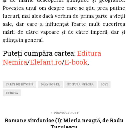
și de marile descoperiri științifice și geografice.
Povestea unui om despre care se știu prea puține
lucruri, mai ales dacă vorbim de prima parte a vieții
sale, dar care a influențat foarte mult cucerirea
mării de către vapoare și de către imperii, dar și
știința în general.
Puteți cumpăra cartea:
Editura
Nemira
/
Elefant.ro
/
E-book
.
CARTI DE ISTORIE
DAVA SOBEL
EDITURA NEMIRA
JOVI
STIINTA
PREVIOUS POST
Romane simfonice (I): Mierla neagră, de Radu
Țuculescu