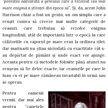
”povestea adevărată a geniului care a rezolvat cea mai
mare enigmă a științei din epoca sa”
. Și, da, acest John
Harrison chiar a fost un geniu, un om simplu care a
reușit cumva să creeze mai multe categorii de
ceasuri, care trebuiau să rezolve enigma
longitudinii, atât de importantă într-o epocă în care
călătoriile cu vaporul pe mare erau la ordinea zilei,
dar marinarii nu știau niciodată cu exactitate cât s-
au depărtat de pământ și unde exact vor ajunge.
Aceasta pentru că metodele folosite până atunci nu
reușeau să fie deloc exacte, iar ceasurile pe care le
luau cu ei pe mare rămâneau invariabil în urmă sau
se opreau.
Pentru oamenii
vremii, dar mai ales
pentru ”capetele