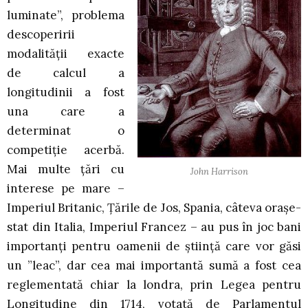
luminate”, problema
descoperirii
modalității exacte
de calcul a
longitudinii a fost
una care a
determinat o
competiție acerbă.
Mai multe țări cu
John Harrison
interese pe mare –
Imperiul Britanic, Țările de Jos, Spania, câteva orașe-
stat din Italia, Imperiul Francez – au pus în joc bani
importanți pentru oamenii de știință care vor găsi
un ”leac”, dar cea mai importantă sumă a fost cea
reglementată chiar la londra, prin Legea pentru
Longitudine din 1714, votată de Parlamentul