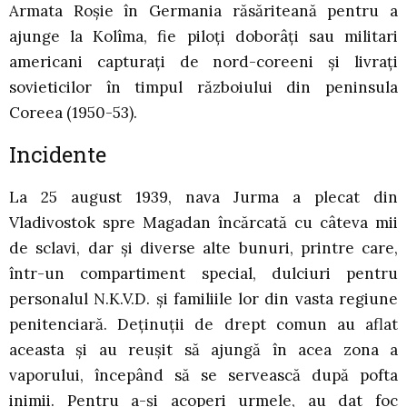
Armata Roşie în Germania răsăriteană pentru a
ajunge la Kolîma, fie piloţi doborâţi sau militari
americani capturaţi de nord-coreeni şi livraţi
sovieticilor în timpul războiului din peninsula
Coreea (1950-53).
Incidente
La 25 august 1939, nava Jurma a plecat din
Vladivostok spre Magadan încărcată cu câteva mii
de sclavi, dar şi diverse alte bunuri, printre care,
într-un compartiment special, dulciuri pentru
personalul N.K.V.D. şi familiile lor din vasta regiune
penitenciară. Deţinuţii de drept comun au aflat
aceasta şi au reuşit să ajungă în acea zona a
vaporului, începând să se servească după pofta
inimii. Pentru a-şi acoperi urmele, au dat foc