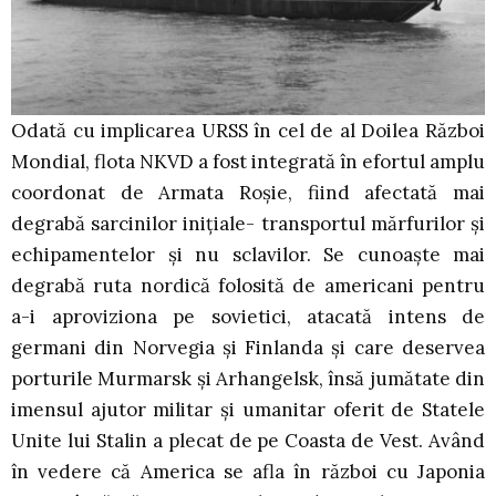
Odată cu implicarea URSS în cel de al Doilea Război
Mondial, flota NKVD a fost integrată în efortul amplu
coordonat de Armata Roşie, fiind afectată mai
degrabă sarcinilor iniţiale- transportul mărfurilor şi
echipamentelor şi nu sclavilor. Se cunoaşte mai
degrabă ruta nordică folosită de americani pentru
a-i aproviziona pe sovietici, atacată intens de
germani din Norvegia şi Finlanda şi care deservea
porturile Murmarsk şi Arhangelsk, însă jumătate din
imensul ajutor militar şi umanitar oferit de Statele
Unite lui Stalin a plecat de pe Coasta de Vest. Având
în vedere că America se afla în război cu Japonia