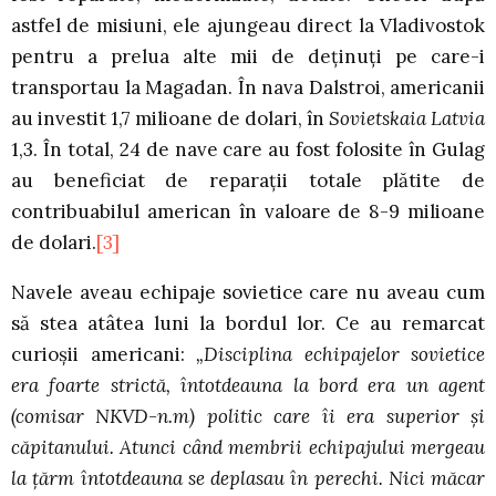
astfel de misiuni, ele ajungeau direct la Vladivostok
pentru a prelua alte mii de deţinuţi pe care-i
transportau la Magadan. În nava Dalstroi, americanii
au investit 1,7 milioane de dolari, în
Sovietskaia Latvia
1,3. În total, 24 de nave care au fost folosite în Gulag
au beneficiat de reparaţii totale plătite de
contribuabilul american în valoare de 8-9 milioane
de dolari.
[3]
Navele aveau echipaje sovietice care nu aveau cum
să stea atâtea luni la bordul lor. Ce au remarcat
curioşii americani:
„Disciplina echipajelor sovietice
era foarte strictă, întotdeauna la bord era un agent
(comisar NKVD-n.m) politic care îi era superior şi
căpitanului. Atunci când membrii echipajului mergeau
la ţărm întotdeauna se deplasau în perechi. Nici măcar