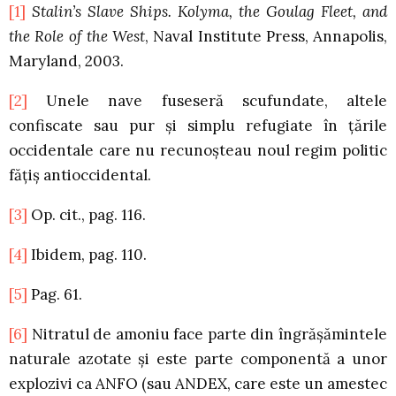
[1]
Stalin’s Slave Ships. Kolyma, the Goulag Fleet, and
the Role of the West
, Naval Institute Press, Annapolis,
Maryland, 2003.
[2]
Unele nave fuseseră scufundate, altele
confiscate sau pur şi simplu refugiate în ţările
occidentale care nu recunoşteau noul regim politic
făţiş antioccidental.
[3]
Op. cit., pag. 116.
[4]
Ibidem, pag. 110.
[5]
Pag. 61.
[6]
Nitratul de amoniu face parte din îngrășămintele
naturale azotate și este parte componentă a unor
explozivi ca ANFO (sau ANDEX, care este un amestec