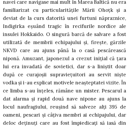
navei care navigase mai mult în Marea Baltică nu era
familiarizat cu particularităţile Mării Ohoţk şi a
deviat de la curs datorită unei furtuni năpraznice,
Indigirka eşuând tragic în recifurile nordice ale
insulei Hokkaido. O singură barcă de salvare a fost
utilizată de membrii echipajului şi, fireşte, gărzile
NKVD care au ajuns până la o casă pescărească
niponă. Amuzant, japonezul a crezut iniţial că ţara
lui era invadată de sovietici, dar s-a liniştit doar
după ce curajoşii supravieţuitori au servit nişte
vodka şi i-au explicat motivele neaşteptatei vizite. În
ce limba s-au înţeles, rămâne un mister. Pescarul a
dat alarma şi rapid două nave nipone au ajuns la
locul naufragiului, reuşind să salveze alţi 395 de
oameni, pescari şi câţiva membri ai echipajului, dar
deloc deţinuţi care au fost împiedicaţi să iasă din