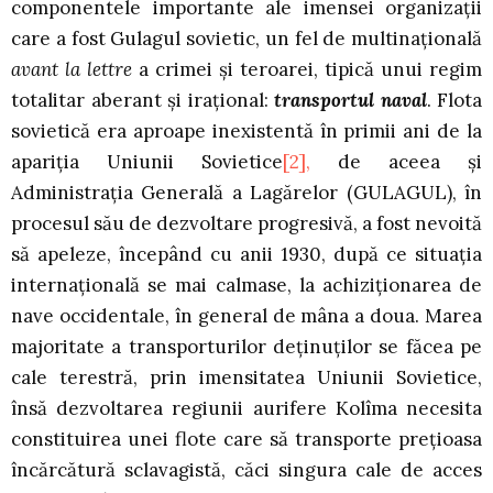
componentele importante ale imensei organizaţii
care a fost Gulagul sovietic, un fel de multinaţională
avant la lettre
a crimei şi teroarei, tipică unui regim
totalitar aberant şi iraţional:
transportul naval
. Flota
sovietică era aproape inexistentă în primii ani de la
apariţia Uniunii Sovietice
[2],
de aceea şi
Administraţia Generală a Lagărelor (GULAGUL), în
procesul său de dezvoltare progresivă, a fost nevoită
să apeleze, începând cu anii 1930, după ce situaţia
internaţională se mai calmase, la achiziţionarea de
nave occidentale, în general de mâna a doua. Marea
majoritate a transporturilor deţinuţilor se făcea pe
cale terestră, prin imensitatea Uniunii Sovietice,
însă dezvoltarea regiunii aurifere Kolîma necesita
constituirea unei flote care să transporte preţioasa
încărcătură sclavagistă, căci singura cale de acces