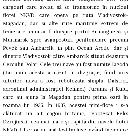
cargouri care aveau să se transforme în nucleul
flotei NKVD care opera pe ruta Vladivostok-
Magadan, dar şi alte rute maritime extrem de
temerare, cum ar fi dinspre portul Arhanghelsk şi
Murmarsk spre avanposturi penitenciare precum
Pevek sau Ambarcik, în plin Ocean Arctic, dar şi
dinspre Vladivostok către Ambarcik situat deasupra
Cercului Polar! Cele trei nave au fost numite Iagoda
(dar cum acesta a căzut în dizgraţie, fiind ucis
ulterior, nava a fost rebotezată simplu, Dalstroi,
acronimul administraţiei Kolîmei), Juruma şi Kulu,
care au ajuns la Magadan pentru prima oară în
toamna lui 1935. În 1937, acestei mini-flote i s-a
alăturat un alt cagou britanic, rebotezat Felix
Dzrejinski, cea mai mare şi rapidă din navele flotei
NKVD. Ulterior au mai fost incluse, având în vedere