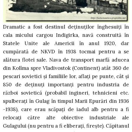
Dramatic a fost destinul deţinuţilor înghesuiţi în
cala micului cargou Indigirka, navă construită în
Statele Unite ale Americii în anul 1920, dar
cumpărată de NKVD în 1938 tocmai pentru a se
alătura flotei sale. Nava de transport marfă aducea
din Kolîma spre Vladivostok (Continent) atât 360 de
pescari sovietici şi familiile lor, aflaţi pe punte, cât şi
850 de deţinuţi importanţi pentru industria de
război sovietică (probabil ingineri, tehnicieni etc.
spulberaţi în Gulag în timpul Marii Epurări din 1936
-1938), care erau scăpaţi de iadul alb pentru a fi
relocaţi către alte obiective industriale ale
Gulagului (nu pentru a fi eliberaţi, fireşte). Căpitanul