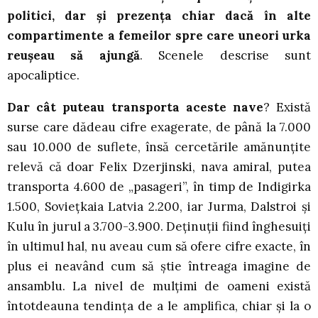
politici, dar şi prezenţa chiar dacă în alte
compartimente a femeilor spre care uneori urka
reuşeau să ajungă
. Scenele descrise sunt
apocaliptice.
Dar cât puteau transporta aceste nave
? Există
surse care dădeau cifre exagerate, de până la 7.000
sau 10.000 de suflete, însă cercetările amănunţite
relevă că doar Felix Dzerjinski, nava amiral, putea
transporta 4.600 de „pasageri”, în timp de Indigirka
1.500, Sovieţkaia Latvia 2.200, iar Jurma, Dalstroi şi
Kulu în jurul a 3.700-3.900. Deţinuţii fiind înghesuiţi
în ultimul hal, nu aveau cum să ofere cifre exacte, în
plus ei neavând cum să ştie întreaga imagine de
ansamblu. La nivel de mulţimi de oameni există
întotdeauna tendinţa de a le amplifica, chiar şi la o