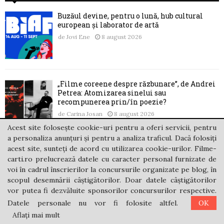
Buzăul devine, pentru o lună, hub cultural
european și laborator de artă
de
Jovi Ene
8 august 2026
„Filme coreene despre răzbunare”, de Andrei
Petrea: Atomizarea sinelui sau
recompunerea prin/în poezie?
de
Carina Josan
8 august 2026
Acest site folosește cookie-uri pentru a oferi servicii, pentru
a personaliza anunțuri și pentru a analiza traficul. Dacă folosiți
acest site, sunteți de acord cu utilizarea cookie-urilor. Filme-
Marele final al lui Buñuel: Cet obscur objet du
carti.ro prelucrează datele cu caracter personal furnizate de
désir (1977)
voi în cadrul înscrierilor la concursurile organizate pe blog, în
de
Dan Romascanu
7 august 2026
scopul desemnării câștigătorilor. Doar datele câștigătorilor
vor putea fi dezvăluite sponsorilor concursurilor respective.
Datele personale nu vor fi folosite altfel.
OK
Aflați mai mult
Captivi într-un prezent infinit cu Maja Lunde