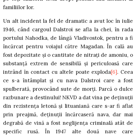
familiilor lor.
Un alt incident la fel de dramatic a avut loc în iulie
1946, când cargoul Dalstroi se afla la chei, în rada
portului Nahodka, de lângă Vladivostok, pentru a fi
încărcat pentru voiajul către Magadan. În cală au
fost depozitate şi o cantitate de nitraţi de amoniu, o
substanţă extrem de sensibilă şi periculoasă care
intrând în contact cu altele poate exploda
[6]
. Ceea
ce s-a întâmplat şi cu nava Dalstroi care a fost
spulberată, provocând sute de morţi. Parcă o dulce
razbunare a destinului! NKVD a dat vina pe deţinuţii
din rezistenţa letonă şi lituaniană care s-ar fi aflat
prin preajmă, deţinuţii încărcaseră nava, dar mai
degrabă de vină a fost neglijenţa criminală atât de
specific rusă. În 1947 alte două nave care