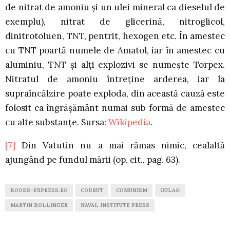
de nitrat de amoniu și un ulei mineral ca dieselul de
exemplu), nitrat de glicerină, nitroglicol,
dinitrotoluen, TNT, pentrit, hexogen etc. În amestec
cu TNT poartă numele de Amatol, iar în amestec cu
aluminiu, TNT și alți explozivi se numește Torpex.
Nitratul de amoniu întreține arderea, iar la
supraîncălzire poate exploda, din această cauză este
folosit ca îngrășământ numai sub formă de amestec
cu alte substanțe. Sursa:
Wikipedia
.
[7]
Din Vatutin nu a mai rămas nimic, cealaltă
ajungând pe fundul mării (op. cit., pag. 63).
BOOKS-EXPRESS.RO
CODRUT
COMUNISM
GULAG
MARTIN BOLLINGER
NAVAL INSTITUTE PRESS