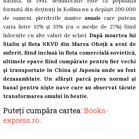
nazistă, în 1941. Semnificativ este că populaţia
formată din deţinuţi în Kolîma nu a depăşit 200.000
de oameni, pierderile masive
anuale
care puteau
varia între 13% şi 33% (cu o medie de 27%) fiind
înlocuite cu alte valuri de sclavi.
După moartea lui
Stalin şi flota NKVD din Marea Ohoţk a avut de
suferit, fiind inclusă în flota comercială sovietică,
ultimele epave fiind cumpărate pentru fier vechi
şi transportate în China şi Japonia unde au fost
dezasamblate. Un sfârşit parcă prea normal şi
banal pentru nişte nave care au observat tăcute
transformarea omului în bestie.
Puteți cumpăra cartea:
Books-
express.ro
.