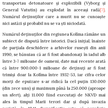
transportau detonatoare şi explozibili (Vyborg şi
General Vatutin) au explodat în aceeaşi radă
[7]
.
Numărul deţinuţilor care a murit nu se cunoaşte
nici astăzi şi probabil nu se va şti niciodată.
Numărul deţinuţilor din regiunea Kolîma rămâne un
subiect de dispută între istorici. Dacă iniţial, înainte
de parţiala deschidere a arhivelor ruseşti din anii
1990, se bănuiau că ar fi fost abandonaţi în iadul alb
între 3-7 milioane de oameni, date mai recente arată
că între 900.000-1 milioane de deţinuţi ar fi fost
trimişi doar la Kolîma între 1932-53, iar cifra celor
morţi de epuizare s-ar ridică la cel puţin 130.000
(din zece unu) şi maximum până la 250.000 (aproape
un sfert), alţi 11.000 fiind executaţi de NKVD mai
ales în timpul Marii terori dar şi după invazia