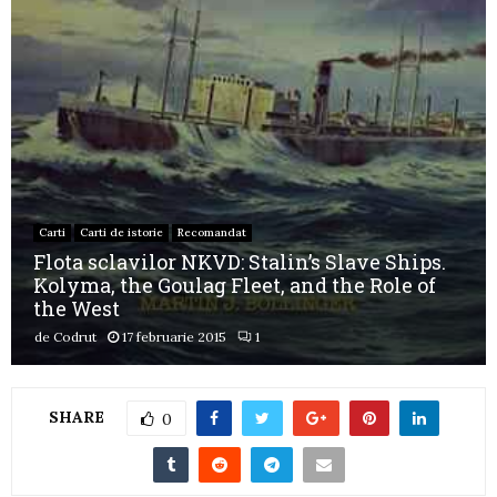
Carti
Carti de istorie
Recomandat
Flota sclavilor NKVD: Stalin’s Slave Ships.
Kolyma, the Goulag Fleet, and the Role of
the West
de
Codrut
17 februarie 2015
1
SHARE
0