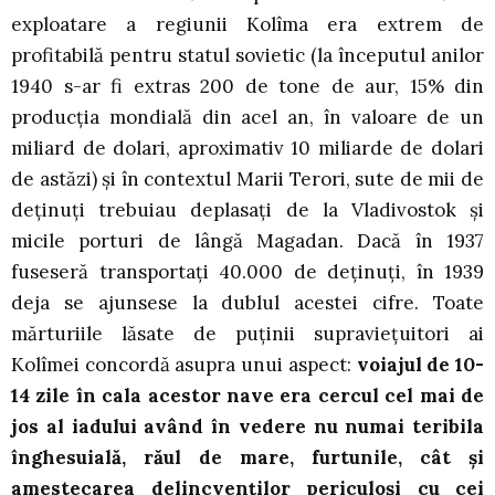
exploatare a regiunii Kolîma era extrem de
profitabilă pentru statul sovietic (la începutul anilor
1940 s-ar fi extras 200 de tone de aur, 15% din
producţia mondială din acel an, în valoare de un
miliard de dolari, aproximativ 10 miliarde de dolari
de astăzi) şi în contextul Marii Terori, sute de mii de
deţinuţi trebuiau deplasaţi de la Vladivostok şi
micile porturi de lângă Magadan. Dacă în 1937
fuseseră transportaţi 40.000 de deţinuţi, în 1939
deja se ajunsese la dublul acestei cifre. Toate
mărturiile lăsate de puţinii supravieţuitori ai
Kolîmei concordă asupra unui aspect:
voiajul de 10-
14 zile în cala acestor nave era cercul cel mai de
jos al iadului având în vedere nu numai teribila
înghesuială, răul de mare, furtunile, cât şi
amestecarea delincvenţilor periculoşi cu cei