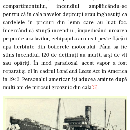
compartimentului, incendiul amplificându-se
pentru că în cala navelor deţinuţii erau înghesuiţi ca
sardelele în priciuri din lemn care au luat foc.
Încercând să stingă incendiul, împiedicând urcarea
pe punte a sclavilor, echipajul a aruncat peste flăcări
apă fierbinte din boilerele motorului. Până să fie
stins incendiul, 120 de deţinuţi au murit, arşi de vii
sau opăriţi. În mod paradoxal, acest vapor a fost
reparat şi el în cadrul
Land and Lease Act
în America
în 1942. Personalul american îşi aducea aminte după
mulţi ani de mirosul groaznic din cala
[5]
.