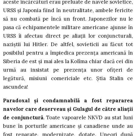
aceste încărcături erau preluate de navele sovietice,
URSS şi Japonia fiind în neutralitate, ambele fericite
să nu combată pe încă un front. Japonezilor nu le
pasa că echipamentele militare americane ajunse în
URSS îi afectau direct pe aliaţii lor conjuncturali,
naziştii lui Hitler. De altfel, sovieticii au făcut tot
posibilul pentru a împiedica prezenţa americană în
Siberia de est şi mai ales la Kolîma chiar dacă cei din
urmă au insistat pe prezenţa unor ofiţeri de
legătură, misiuni comericiale etc. Ştia Stalin ce
ascundea!
Paradoxal şi condamnabilă a fost repararea
navelor care deserveau şi Gulagul de către aliaţii
de conjunctură
. Toate vapoarele NKVD au stat luni
bune în porturile americane şi canadiene unde au
fost reparate, modernizate, dotate. Uneori după