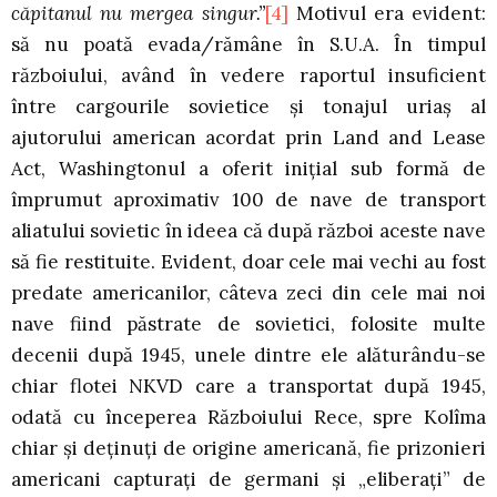
căpitanul nu mergea singur.”
[4]
Motivul era evident:
să nu poată evada/rămâne în S.U.A. În timpul
războiului, având în vedere raportul insuficient
între cargourile sovietice şi tonajul uriaş al
ajutorului american acordat prin Land and Lease
Act, Washingtonul a oferit iniţial sub formă de
împrumut aproximativ 100 de nave de transport
aliatului sovietic în ideea că după război aceste nave
să fie restituite. Evident, doar cele mai vechi au fost
predate americanilor, câteva zeci din cele mai noi
nave fiind păstrate de sovietici, folosite multe
decenii după 1945, unele dintre ele alăturându-se
chiar flotei NKVD care a transportat după 1945,
odată cu începerea Războiului Rece, spre Kolîma
chiar şi deţinuţi de origine americană, fie prizonieri
americani capturaţi de germani şi „eliberaţi” de