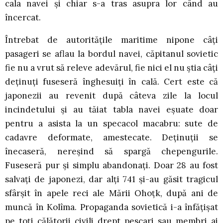
cala navei şi chiar s-a tras asupra lor când au
încercat.
Întrebat de autorităţile maritime nipone câţi
pasageri se aflau la bordul navei, căpitanul sovietic
fie nu a vrut să releve adevărul, fie nici el nu ştia câţi
deţinuţi fuseseră înghesuiţi în cală. Cert este că
japonezii au revenit după câteva zile la locul
incindetului şi au tăiat tabla navei eşuate doar
pentru a asista la un specacol macabru: sute de
cadavre deformate, amestecate. Deţinuţii se
înecaseră, nereşind să spargă chepengurile.
Fuseseră pur şi simplu abandonaţi. Doar 28 au fost
salvaţi de japonezi, dar alţi 741 şi-au găsit tragicul
sfârşit în apele reci ale Mării Ohoţk, după ani de
muncă în Kolîma. Propaganda sovietică i-a înfăţişat
pe toţi călătorii civili drept pescari sau membri ai