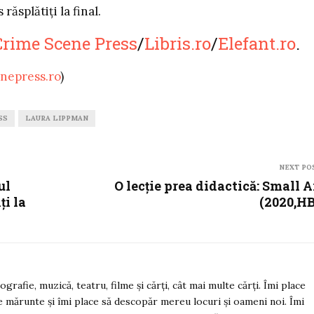
răsplătiți la final.
Crime Scene Press
/
Libris.ro
/
Elefant.ro
.
nepress.ro
)
SS
LAURA LIPPMAN
NEXT PO
ul
O lecție prea didactică: Small 
ți la
(2020,H
rafie, muzică, teatru, filme și cărți, cât mai multe cărți. Îmi place
ile mărunte și îmi place să descopăr mereu locuri și oameni noi. Îmi