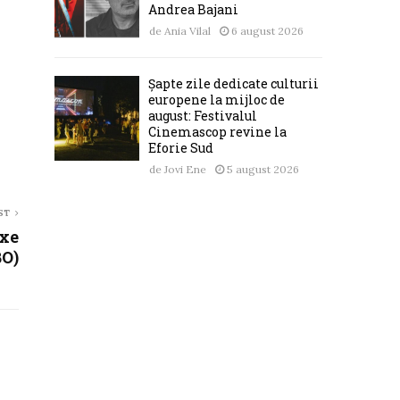
Andrea Bajani
de
Ania Vilal
6 august 2026
Șapte zile dedicate culturii
europene la mijloc de
august: Festivalul
Cinemascop revine la
Eforie Sud
de
Jovi Ene
5 august 2026
ST
Axe
BO)