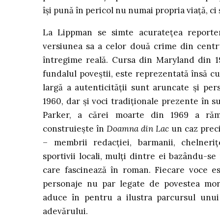
își pună în pericol nu numai propria viață, ci 
La Lippman se simte acuratețea reporter
versiunea sa a celor două crime din centru
întregime reală. Cursa din Maryland din 1
fundalul poveștii, este reprezentată însă cu
largă a autenticității sunt aruncate și pers
1960, dar și voci tradiționale prezente în s
Parker, a cărei moarte din 1969 a răm
construiește în
Doamna din Lac
un caz preci
– membrii redacției, barmanii, chelnerițe
sportivii locali, mulți dintre ei bazându-se
care fascinează în roman. Fiecare voce es
personaje nu par legate de povestea morți
aduce în pentru a ilustra parcursul unui 
adevărului.