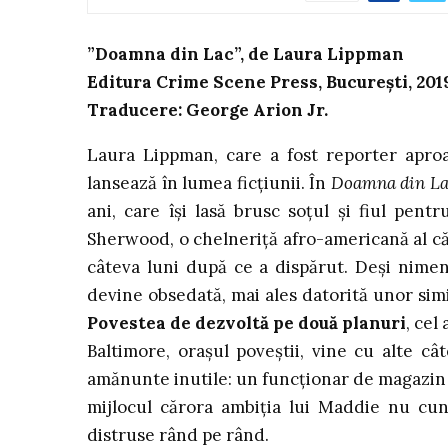
”Doamna din Lac”, de Laura Lippman
Editura Crime Scene Press, București, 201
Traducere: George Arion Jr.
Laura Lippman, care a fost reporter aproa
lansează în lumea ficțiunii. În
Doamna din La
ani, care își lasă brusc soțul și fiul pentr
Sherwood, o chelneriță afro-americană al căr
câteva luni după ce a dispărut. Deși nime
devine obsedată, mai ales datorită unor simil
Povestea de dezvoltă pe două planuri
, cel
Baltimore, orașul poveștii, vine cu alte câ
amănunte inutile: un funcționar de magazin de
mijlocul cărora ambiția lui Maddie nu cunoa
distruse rând pe rând.