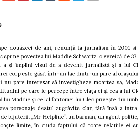
9
pe douăzeci de ani, renunță la jurnalism în 2001 și
c
spune povestea lui Maddie Schwartz, o evreică de 37
u a-și împlini visul de a devenit jurnalistă și a lui C
ei corp este găsit într-un lac dintr-un parc al orașului
ni nu pare interesat să investigheze moartea sa, Mad
itudini pe care le percepe între viața ei și cea a lui Cl
 al lui Maddie și cel al fantomei lui Cleo privește din umb
teva personaje destul zugrăvite clar, fără însă a intra
 bijuterii, „Mr. Helpline”, un barman, un agent politic,
ște limite, în ciuda faptului că toate relațiile ei s