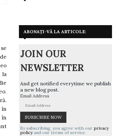
ABONAȚI-VĂ LA ARTICOLE:
 se
JOIN OUR
 de
NEWSLETTER
leo
 la
die
And get notified everytime we publish
a new blog post.
eo.
Email Address
ră.
 în
 în
unt
By subscribing, you agree with our
privacy
policy
and our terms of service.