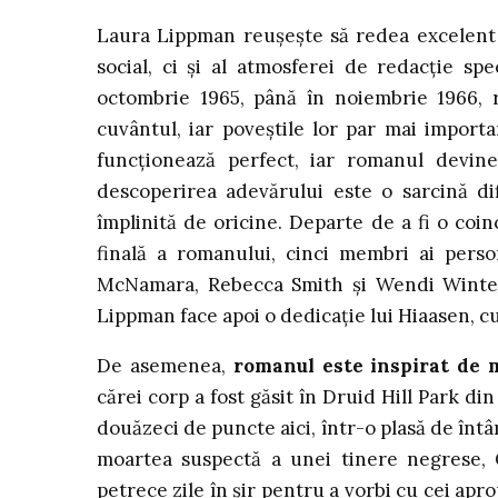
Laura Lippman reușește să redea excelent
social, ci și al atmosferei de redacție s
octombrie 1965, până în noiembrie 1966, r
cuvântul, iar poveștile lor par mai importa
funcționează perfect, iar romanul devine 
descoperirea adevărului este o sarcină difi
împlinită de oricine. Departe de a fi o co
finală a romanului, cinci membri ai pers
McNamara, Rebecca Smith și Wendi Winters
Lippman face apoi o dedicație lui Hiaasen, cu c
De asemenea,
romanul este inspirat de m
cărei corp a fost găsit în Druid Hill Park d
douăzeci de puncte aici, într-o plasă de înt
moartea suspectă a unei tinere negrese, 
petrece zile în șir pentru a vorbi cu cei ap