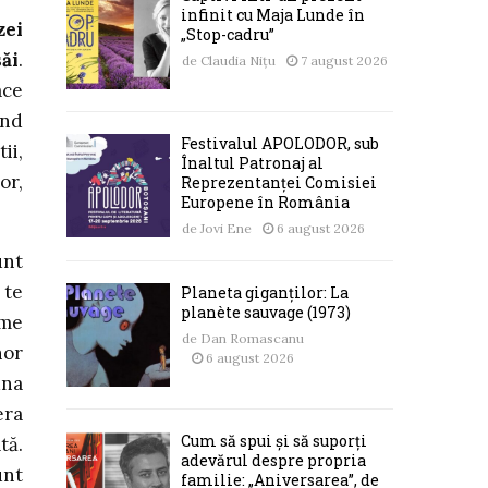
infinit cu Maja Lunde în
zei
„Stop-cadru”
săi
.
de
Claudia Nițu
7 august 2026
ace
ând
Festivalul APOLODOR, sub
ii,
Înaltul Patronaj al
or,
Reprezentanței Comisiei
Europene în România
de
Jovi Ene
6 august 2026
unt
 te
Planeta giganților: La
planète sauvage (1973)
eme
de
Dan Romascanu
nor
6 august 2026
una
era
Cum să spui și să suporți
tă.
adevărul despre propria
unt
familie: „Aniversarea”, de