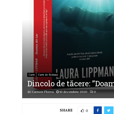
Carti
Carti de fictiune
Dincolo de tăcere: ”Doa
de
Carmen Florea
10 decembrie 2020
0
SHARE
0