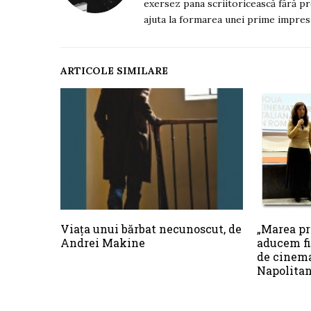
exersez pana scriitoricească fără pre
ajuta la formarea unei prime impresii
ARTICOLE SIMILARE
Viaţa unui bărbat necunoscut, de
„Marea pr
Andrei Makine
aducem fi
de cinema
Napolitan