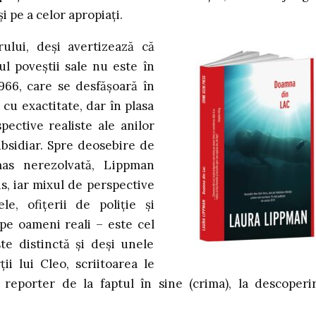
și pe a celor apropiați.
ului, deși avertizează că
l poveștii sale nu este în
966, care se desfășoară în
 cu exactitate, dar în plasa
pective realiste ale anilor
ubsidiar. Spre deosebire de
as nerezolvată, Lippman
s, iar mixul de perspective
le, ofițerii de poliție și
 pe oameni reali – este cel
te distinctă și deși unele
i lui Cleo, scriitoarea le
reporter de la faptul în sine (crima), la descoperi