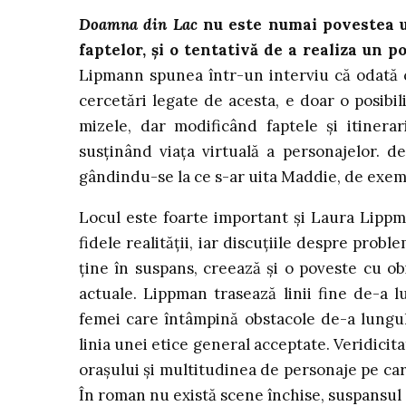
Doamna din Lac
nu este numai povestea une
faptelor, și o tentativă de a realiza un p
Lipmann spunea într-un interviu că odată ce
cercetări legate de acesta, e doar o posibil
mizele, dar modificând faptele și itinerar
susținând viața virtuală a personajelor. d
gândindu-se la ce s-ar uita Maddie, de exemp
Locul este foarte important și Laura Lippma
fidele realității, iar discuțiile despre prob
ține în suspans, creează și o poveste cu o
actuale. Lippman trasează linii fine de-a 
femei care întâmpină obstacole de-a lungul
linia unei etice general acceptate. Veridicit
orașului și multitudinea de personaje pe care 
În roman nu există scene închise, suspansul e