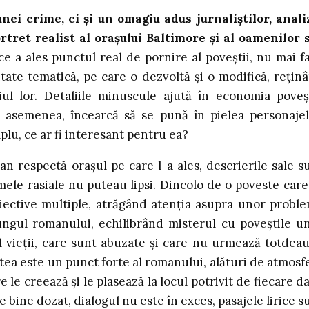
i crime, ci și un omagiu adus jurnaliștilor, anali
ortret realist al orașului Baltimore și al oamenilor 
 a ales punctul real de pornire al poveștii, nu mai f
itate tematică, pe care o dezvoltă și o modifică, rețin
iul lor. Detaliile minuscule ajută în economia poveșt
e asemenea, încearcă să se pună în pielea personajel
lu, ce ar fi interesant pentru ea?
n respectă orașul pe care l-a ales, descrierile sale s
lemele rasiale nu puteau lipsi. Dincolo de o poveste care
biective multiple, atrăgând atenția asupra unor probl
lungul romanului, echilibrând misterul cu poveștile u
 vieții, care sunt abuzate și care nu urmează totdea
atea este un punct forte al romanului, alături de atmosf
le creează și le plasează la locul potrivit de fiecare da
 bine dozat, dialogul nu este în exces, pasajele lirice s