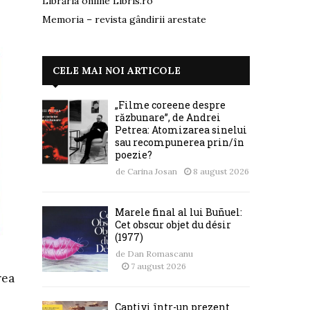
Librăria online Libris.ro
Memoria – revista gândirii arestate
CELE MAI NOI ARTICOLE
„Filme coreene despre
răzbunare”, de Andrei
Petrea: Atomizarea sinelui
sau recompunerea prin/în
poezie?
de
Carina Josan
8 august 2026
Marele final al lui Buñuel:
Cet obscur objet du désir
(1977)
de
Dan Romascanu
7 august 2026
rea
Captivi într-un prezent