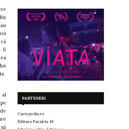
ere
din
iau
rei
 că
 fi
nea
ohn
is.
 al
PARTENERI
ape
 de
Cartepedia.ro
are
Editura Paralela 45
 să