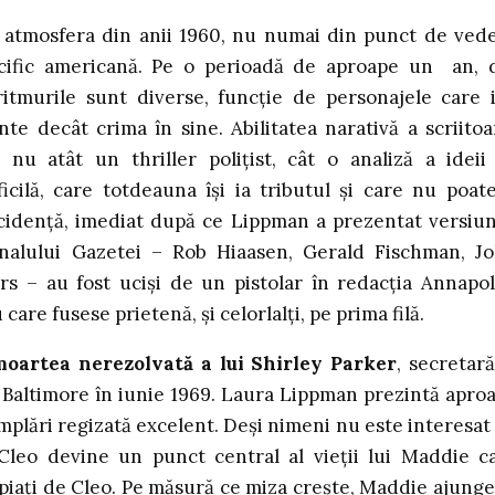
 atmosfera din anii 1960, nu numai din punct de ved
pecific americană. Pe o perioadă de aproape un an, 
itmurile sunt diverse, funcție de personajele care 
nte decât crima în sine. Abilitatea narativă a scriitoa
nu atât un thriller polițist, cât o analiză a ideii
cilă, care totdeauna își ia tributul și care nu poate
incidență, imediat după ce Lippman a prezentat versiu
onalului Gazetei – Rob Hiaasen, Gerald Fischman, J
 – au fost uciși de un pistolar în redacția Annapol
are fusese prietenă, și celorlalți, pe prima filă.
oartea nerezolvată a lui Shirley Parker
, secretară
in Baltimore în iunie 1969. Laura Lippman prezintă apro
âmplări regizată excelent. Deși nimeni nu este interesat
Cleo devine un punct central al vieții lui Maddie c
ropiați de Cleo. Pe măsură ce miza crește, Maddie ajunge